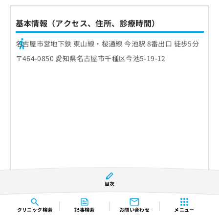
基本情報（アクセス、住所、診療時間）
名古屋市営地下鉄 東山線・桜通線 今池駅 8番出口 徒歩5分
〒464-0850 愛知県名古屋市千種区今池5-19-12
目次
クリニック
検索
記事検索
お問い合わせ
メニュー
診療時間
月
火
水
木
金
土
日
祝