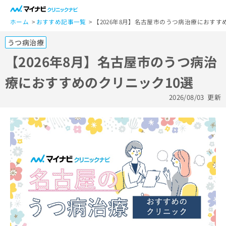
一
般
ホーム
おすすめ記事一覧
【2026年8月】名古屋市のうつ病治療におすす
ユ
うつ病治療
ー
ザ
【2026年8月】名古屋市のうつ病治
ー
療におすすめのクリニック10選
の
方
2026/08/03
更新
は
こ
ち
ら
医
マ
療
イ
関
ナ
係
ビ
者
ク
の
リ
方
ニ