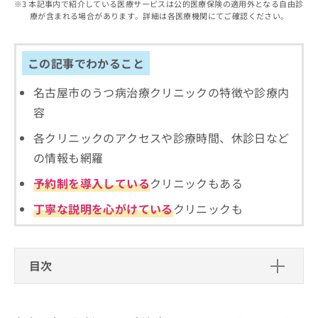
出
本記事内で紹介している医療サービスは公的医療保険の適用外となる自由診
稿
クリ
資
療が含まれる場合があります。詳細は各医療機関にてご確認ください。
稿
ニッ
の
料
クナ
の
お
の
ビサ
お
問
ご
イト
問
この記事でわかること
い
請
への
い
合
お問
求
合
合せ
名古屋市のうつ病治療クリニックの特徴や診療内
わ
は
フォ
わ
せ
こ
容
ーム
せ
は
ち
とな
は
こ
ら
各クリニックのアクセスや診療時間、休診日など
りま
こ
ち
す。
の情報も網羅
ち
ら
クリ
無
ら
ニッ
予約制を導入している
クリニックもある
料
クの
資
情
予
丁寧な説明を心がけている
クリニックも
料
報
約・
の
症状
拡
のご
ご
充
相談
請
の
など
目次
求
お
はで
は
申
きま
名古屋市で評判のうつ病治療におすす
こ
せん
し
ので
ち
めのクリニック10選
込