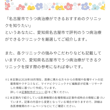
ッ
は
ク
こ
ナ
ち
ビ
「名古屋市でうつ病治療ができるおすすめのクリニッ
ら
に
クを知りたい」
関
広
というあなたに、愛知県名古屋市で評判のうつ病治療
す
広
告
る
告
ができるクリニックを厳選してご紹介します。
代
お
出
理
問
稿
店
い
また、各クリニックの強みやこだわりなども記載して
の
合
の
お
いますので、愛知県名古屋市でうつ病治療ができるク
わ
方
問
リニックを探す際の参考になれば幸いです。
せ
い
は
は
合
こ
こ
わ
ち
本記事は2026年08月現在、医療に携わる方々からの情報や各種サイトの記
ち
せ
ら
載情報やクチコミなど、マイナビクリニックナビ編集部が収集・リサーチ
ら
は
した情報に基づいて作成しています。
こ
詳しくは
記事制作ポリシー
をご覧ください。
こち
ち
広
本記事内で紹介している医療機関の各種情報は記事作成時点の情報に基づい
らは
広
ら
ています。記事の内容から変更となっている場合がありますので、詳細は
告
マイ
各医療機関のホームページなどにてご確認ください。
告
出
ナビ