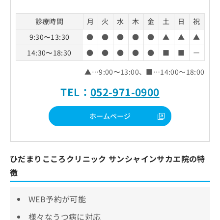
診療時間
月
火
水
木
金
土
日
祝
9:30〜13:30
●
●
●
●
●
▲
▲
▲
14:30〜18:30
●
●
●
●
●
■
■
ー
▲…9:00〜13:00、■…14:00～18:00
TEL：
052-971-0900
ホームページ
ひだまりこころクリニック サンシャインサカエ院の特
徴
WEB予約が可能
様々なうつ病に対応