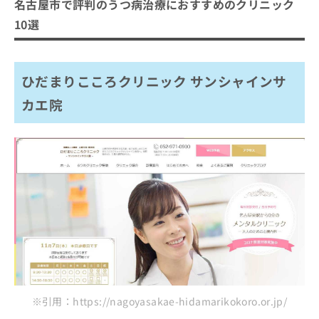
ご了
名古屋市で評判のうつ病治療におすすめのクリニック
ら
み
承く
ひだまりこころクリニック サンシャインサカエ院
は
10選
ださ
こ
名古屋栄･ココカラハートクリニック
無
い。
ち
料
ゲート内科・心療内科
ら
情
ひだまりこころクリニック サンシャインサ
名駅さこうメンタルクリニック
報
拡
掲
名古屋麻酔科クリニック
カエ院
充
載
とわたり内科・心療内科
の
情
お
報
すずかけクリニック
申
の
あらたまこころのクリニック
し
修
込
正
おさむら心療医院
み
は
つるまい心療内科
は
こ
こ
ち
まとめ：名古屋市で評判のうつ病治療におすす
ち
ら
ら
めのクリニック10選
そ
の
他
※引用：https://nagoyasakae-hidamarikokoro.or.jp/
の