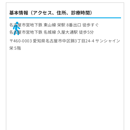
お
問
基本情報（アクセス、住所、診療時間）
い
合
名古屋市営地下鉄 東山線 栄駅 8番出口 徒歩すぐ
わ
名古屋市営地下鉄 名城線 久屋大通駅 徒歩5分
せ
は
〒460-0003 愛知県名古屋市中区錦3丁目24-4 サンシャイン
こ
栄 5階
ち
ら