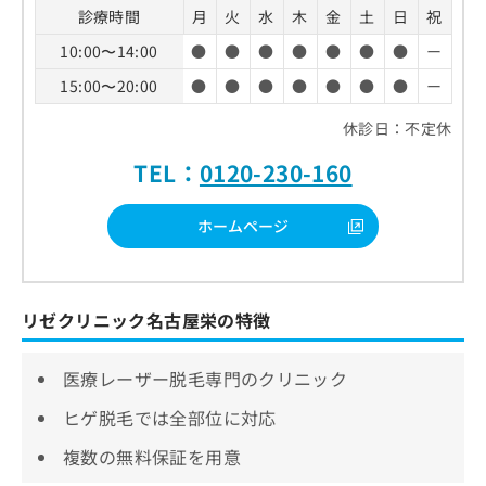
診療時間
月
火
水
木
金
土
日
祝
10:00〜14:00
●
●
●
●
●
●
●
ー
15:00〜20:00
●
●
●
●
●
●
●
ー
休診日：不定休
TEL：
0120-230-160
ホームページ
リゼクリニック名古屋栄の特徴
医療レーザー脱毛専門のクリニック
ヒゲ脱毛では全部位に対応
複数の無料保証を用意