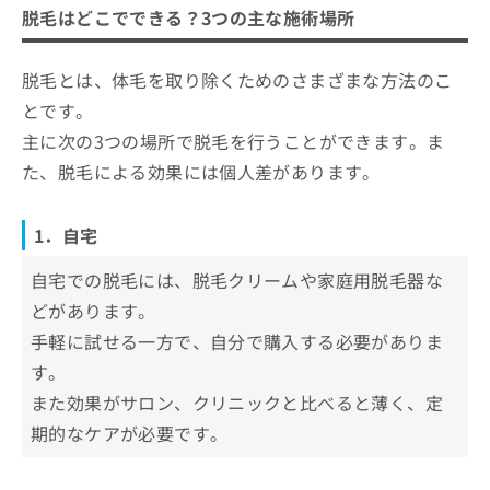
ご了
ら
み
脱毛はどこでできる？3つの主な施術場所
承く
1．自宅
は
ヒゲ脱毛を受けるクリニックを選ぶ際
ださ
こ
2．サロン
無
い。
にチェックする4つのポイント
ち
脱毛とは、体毛を取り除くためのさまざまな方法のこ
料
3．クリニック
ヒゲ脱毛は他の部位の脱毛と何が違う？注意点の
ら
情
名古屋市で評判のヒゲ脱毛におすすめ
とです。
解説あり！
報
のクリニック10選
主に次の3つの場所で脱毛を行うことができます。ま
拡
掲
充
あつた皮ふ科・美容皮膚科クリニック
た、脱毛による効果には個人差があります。
載
の
情
リゼクリニック名古屋栄
お
報
申
1．自宅
クリニック ビザリア 本院
の
し
修
金山美容クリニック
込
自宅での脱毛には、脱毛クリームや家庭用脱毛器な
正
み
ザ・クリニック名古屋
は
どがあります。
は
こ
メンズブランクリニック 名駅院
手軽に試せる一方で、自分で購入する必要がありま
こ
ち
ち
いりなか駅前皮フ科ビューティークリニック
ら
す。
ら
あおばクリニック 名古屋駅前院
また効果がサロン、クリニックと比べると薄く、定
そ
期的なケアが必要です。
ルシアクリニック 名古屋栄院
の
他
湘南美容外科クリニック 名古屋院
の