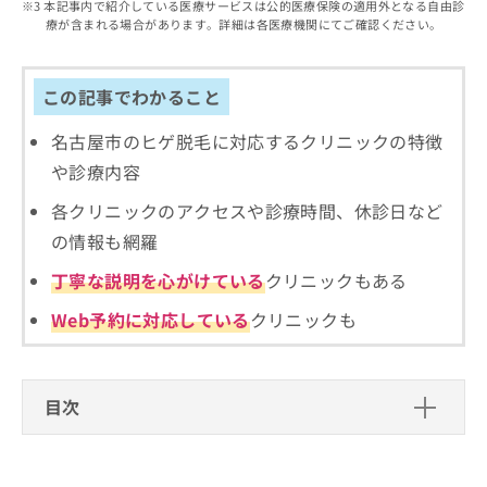
出
本記事内で紹介している医療サービスは公的医療保険の適用外となる自由診
稿
クリ
資
療が含まれる場合があります。詳細は各医療機関にてご確認ください。
稿
ニッ
の
料
クナ
の
お
の
ビサ
お
問
ご
イト
問
この記事でわかること
い
請
への
い
合
お問
求
合
合せ
名古屋市のヒゲ脱毛に対応するクリニックの特徴
わ
は
フォ
わ
せ
こ
や診療内容
ーム
せ
は
ち
とな
は
こ
ら
各クリニックのアクセスや診療時間、休診日など
りま
こ
ち
す。
の情報も網羅
ち
ら
クリ
無
ら
ニッ
丁寧な説明を心がけている
クリニックもある
料
クの
資
情
予
Web予約に対応している
クリニックも
料
報
約・
の
症状
拡
のご
ご
充
相談
請
の
など
目次
求
お
はで
は
申
きま
脱毛はどこでできる？3つの主な施術場
こ
せん
し
ので
ち
所
込