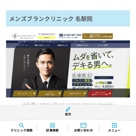
メンズブランクリニック 名駅院
※引用：https://bccl.jp/mens/mens-meieki/
目次
基本情報（アクセス、住所、診療時間）
クリニック
検索
記事検索
お問い合わせ
メニュー