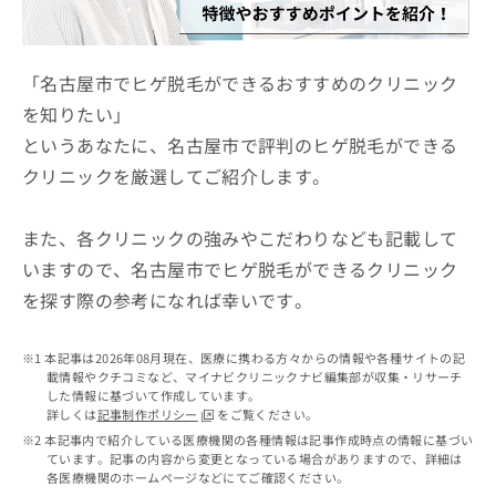
ッ
は
ク
こ
ナ
ち
ビ
「名古屋市でヒゲ脱毛ができるおすすめのクリニック
ら
に
を知りたい」
関
広
というあなたに、名古屋市で評判のヒゲ脱毛ができる
す
広
告
る
告
クリニックを厳選してご紹介します。
代
お
出
理
問
稿
店
い
また、各クリニックの強みやこだわりなども記載して
の
合
の
お
いますので、名古屋市でヒゲ脱毛ができるクリニック
わ
方
問
を探す際の参考になれば幸いです。
せ
い
は
は
合
こ
こ
わ
ち
本記事は2026年08月現在、医療に携わる方々からの情報や各種サイトの記
ち
せ
ら
載情報やクチコミなど、マイナビクリニックナビ編集部が収集・リサーチ
ら
は
した情報に基づいて作成しています。
こ
詳しくは
記事制作ポリシー
をご覧ください。
こち
ち
広
本記事内で紹介している医療機関の各種情報は記事作成時点の情報に基づい
らは
広
ら
ています。記事の内容から変更となっている場合がありますので、詳細は
告
マイ
各医療機関のホームページなどにてご確認ください。
告
出
ナビ