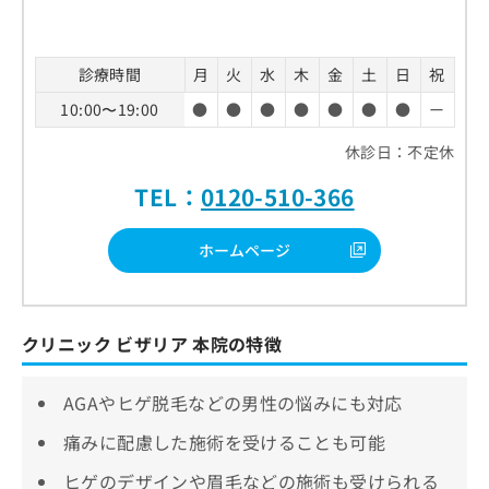
診療時間
月
火
水
木
金
土
日
祝
10:00〜19:00
●
●
●
●
●
●
●
ー
休診日：不定休
TEL：
0120-510-366
ホームページ
クリニック ビザリア 本院の特徴
AGAやヒゲ脱毛などの男性の悩みにも対応
痛みに配慮した施術を受けることも可能
ヒゲのデザインや眉毛などの施術も受けられる