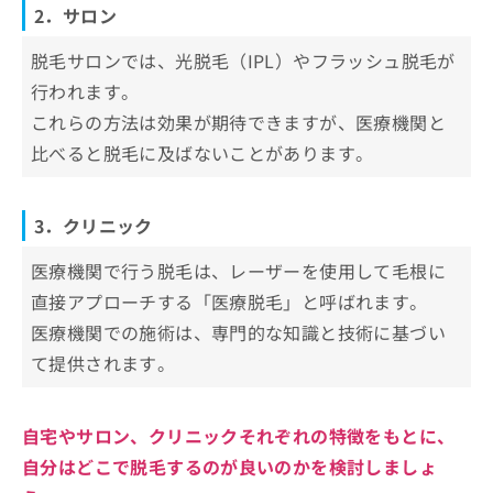
2．サロン
お
【ヒゲ脱毛の基礎知識】これを知ってからヒゲ
問
脱毛を検討しよう！
脱毛サロンでは、光脱毛（IPL）やフラッシュ脱毛が
い
合
行われます。
ヒゲ脱毛に通う頻度について、知って
わ
おきたい3つのポイント
これらの方法は効果が期待できますが、医療機関と
せ
は
比べると脱毛に及ばないことがあります。
脱毛機の種類
医療脱毛機器にはどんな種類がある？
こ
毛の状態
主な8種類を紹介！
ち
ら
個別のプラン
3．クリニック
1．レーザーの種類について
ヒゲ脱毛をする際に知っておきたい重
2．脱毛方法について
要ポイント
医療機関で行う脱毛は、レーザーを使用して毛根に
直接アプローチする「医療脱毛」と呼ばれます。
痛みが強いため、麻酔の活用も検討
ヒゲ脱毛に関するよくある質問10選！
医療機関での施術は、専門的な知識と技術に基づい
硬毛化や増毛化のリスク
まとめ：名古屋市で評判のヒゲ脱毛におすすめ
て提供されます。
効果を実感するには回数が必要
のクリニック10選
デザイン脱毛も可能
照射後の肌ケアが必須
自宅やサロン、クリニックそれぞれの特徴をもとに、
自分はどこで脱毛するのが良いのかを検討しましょ
レーザーの種類による違い