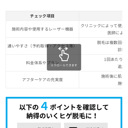
チェック項目
クリニックによって使用
施術内容や使用するレーザー機器
医師による
脱毛は複数回の
通いやすさ（予約取得・アクセス等）
診療
1回あたり
料金体系やプラン
スクロールできます
追加
施術後に肌ト
アフターケアの充実度
施術