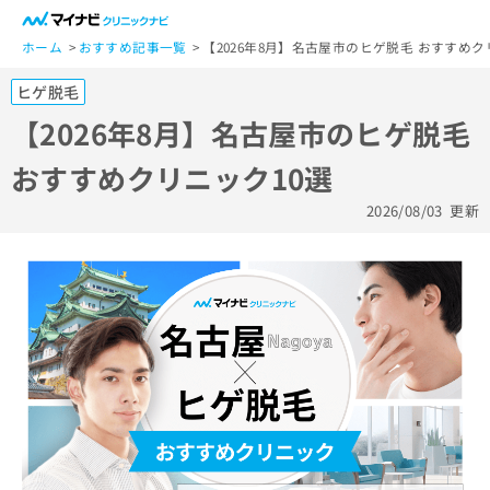
一
般
ホーム
おすすめ記事一覧
【2026年8月】名古屋市のヒゲ脱毛 おすすめク
ユ
ヒゲ脱毛
ー
ザ
【2026年8月】名古屋市のヒゲ脱毛
ー
おすすめクリニック10選
の
方
2026/08/03
更新
は
こ
ち
ら
医
マ
療
イ
関
ナ
係
ビ
者
ク
の
リ
方
ニ