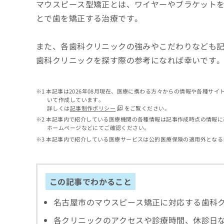
せ
こち
マウスピース型矯正とは、ワイヤーやブラケット
ち
らは
は
とで歯を矯正する治療です。
マイ
こ
ら
ナビ
ち
クリ
ら
また、各歯科クリニックの強みやこだわりなども
ニッ
クナ
歯科クリニックを探す際の参考になれば幸いです
広
ビサ
広
資
イト
告
告
への
料
出
出
お問
の
稿
本記事は2026年08月現在、医療に携わる方々からの情報や各種サ
合せ
稿
いて作成しています。
ご
の
フォ
の
詳しくは
記事制作ポリシー
をご覧ください。
請
お
ーム
お
本記事内で紹介している医療機関の各種情報は記事作成時点の情報に
求
問
とな
問
ホームページなどにてご確認ください。
りま
は
い
い
す。
本記事内で紹介している医療サービスは公的医療保険の適用外となる
こ
合
合
クリ
ち
わ
ニッ
わ
ら
せ
クの
せ
は
予
は
この記事でわかること
約・
こ
こ
無
症状
ち
ち
のご
料
名古屋市のマウスピース矯正に対応する歯科
ら
相談
ら
情
など
報
各クリニックのアクセスや診療時間、休診日
はで