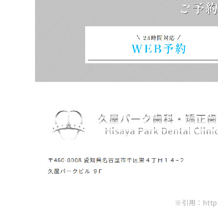
ち
み
かみおたい歯科
ら
は
まさき歯科医院
こ
ち
星ヶ丘矯正歯科
そ
ら
の
まとめ：名古屋市で評判のマウスピース矯正
他
の
お
問
い
合
わ
せ
は
こ
ち
ら
※引用：https: