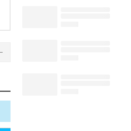
loading...
loading...
loading...