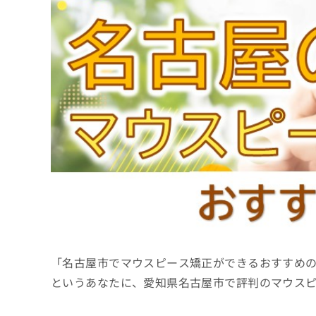
係
ク
者
リ
の
ニ
ッ
方
ク
は
ナ
こ
ビ
ち
に
関
ら
す
る
お
広
広
問
告
告
い
出
代
合
稿
わ
理
の
せ
店
お
は
「名古屋市でマウスピース矯正ができるおすすめ
の
問
こ
い
方
ち
というあなたに、愛知県名古屋市で評判のマウス
合
ら
は
わ
こ