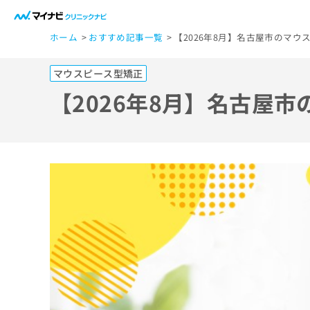
一
ホーム
おすすめ記事一覧
【2026年8月】名古屋市のマ
般
ユ
マウスピース型矯正
ー
ザ
【2026年8月】名古屋
ー
の
方
は
こ
ち
ら
医
マ
療
イ
ナ
関
ビ