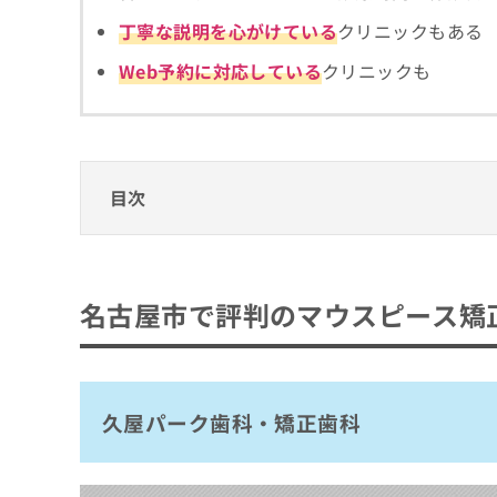
拡
資
きま
丁寧な説明を心がけている
クリニックもある
充
料
せん
の
ので
の
Web予約に対応している
クリニックも
ご了
お
ご
承く
申
請
ださ
し
求
い。
込
は
み
こ
は
ち
目次
こ
ら
ち
名古屋市で評判のマウスピース矯正におすす
ら
無
久屋パーク歯科・矯正歯科
料
名古屋市で評判のマウスピース矯
掲
情
にしかわ歯科おとなこども歯科
載
報
おしむら歯科・こども矯正歯科クリニック
情
拡
報
充
プルチーノ歯科・矯正歯科神宮前
の
の
久屋パーク歯科・矯正歯科
徳重ガーデン歯科矯正歯科
修
お
正
申
名古屋イースト歯科・矯正歯科
は
し
名古屋茶屋歯科・矯正歯科
こ
込