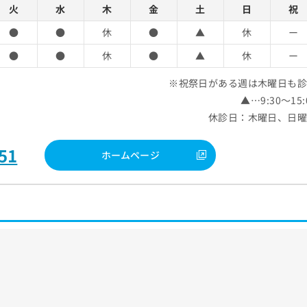
火
水
木
金
土
日
祝
●
●
休
●
▲
休
ー
●
●
休
●
▲
休
ー
※祝祭日がある週は木曜日も
▲…9:30～15:
休診日：木曜日、日
51
ホームページ