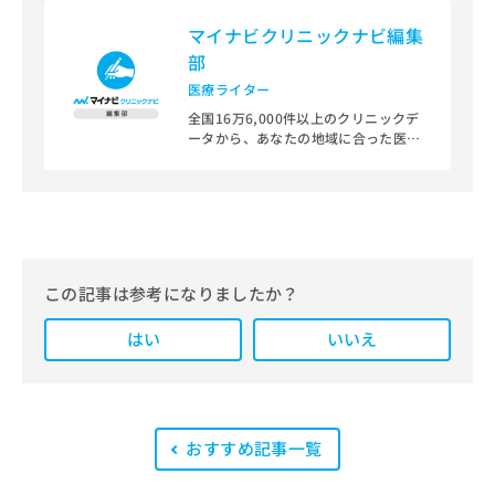
マイナビクリニックナビ編集
部
医療ライター
全国16万6,000件以上のクリニックデ
ータから、あなたの地域に合った医療
機関を見つけられる、クリニック検索
＆医療情報サイト「マイナビクリニッ
クナビ」。
編集部では、地域ごとの医療機関情報
をわかりやすく整理し、最新の公式情
報にもとづいて発信しています。
この記事は参考になりましたか？
また、医療広告ガイドラインに準拠し
はい
た編集体制を整えており、編集部内に
いいえ
は、一般社団法人薬機法医療法規格協
会が実施する「YMAA（薬機法・医療
法適法広告取扱個人認証規格）」講習
を修了したメンバーが複数名在籍して
います。
おすすめ記事一覧