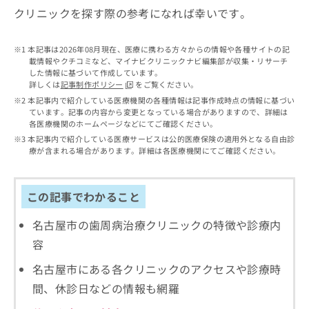
出
稿
クリ
資
クリニックを探す際の参考になれば幸いです。
稿
ニッ
の
料
クナ
の
お
の
ビサ
お
問
ご
本記事は2026年08月現在、医療に携わる方々からの情報や各種サイトの記
イト
問
い
載情報やクチコミなど、マイナビクリニックナビ編集部が収集・リサーチ
請
への
い
した情報に基づいて作成しています。
合
お問
求
詳しくは
記事制作ポリシー
をご覧ください。
合
合せ
わ
は
フォ
わ
本記事内で紹介している医療機関の各種情報は記事作成時点の情報に基づい
せ
こ
ーム
ています。記事の内容から変更となっている場合がありますので、詳細は
せ
は
ち
とな
各医療機関のホームページなどにてご確認ください。
は
こ
ら
りま
本記事内で紹介している医療サービスは公的医療保険の適用外となる自由診
こ
ち
す。
療が含まれる場合があります。詳細は各医療機関にてご確認ください。
ち
ら
クリ
無
ら
ニッ
料
クの
資
情
予
この記事でわかること
料
報
約・
の
症状
拡
名古屋市の歯周病治療クリニックの特徴や診療内
のご
ご
充
相談
容
請
の
など
求
お
はで
名古屋市にある各クリニックのアクセスや診療時
は
申
きま
こ
間、休診日などの情報も網羅
せん
し
ので
ち
込