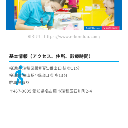
お
問
い
合
わ
せ
※引用：https://www.e-kondou.com/
は
こ
ち
基本情報（アクセス、住所、診療時間）
ら
桜通線 瑞穂区役所駅1番出口 徒歩11分
桜通線 桜山駅4番出口 徒歩13分
駐車場有り
〒467-0005 愛知県名古屋市瑞穂区石川町2-4