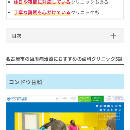
ご了
休日や夜間に対応している
クリニックもある
ら
み
承く
は
ださ
丁寧な説明を心がけている
クリニックも
こ
無
い。
ち
料
ら
情
報
目次
拡
掲
充
載
名古屋市の歯周病治療におすすめの歯
の
情
科クリニック5選
お
報
名古屋市の歯周病治療におすすめの歯科クリニック5選
申
の
コンドウ歯科
し
修
ごとう歯科クリニック
込
正
み
は
コンドウ歯科
さぶり歯科
は
こ
松原歯科室
こ
ち
ち
ら
みのデンタルクリニック
ら
まとめ：名古屋市の歯周病治療におすすめの歯
そ
の
科クリニック5選
他
の