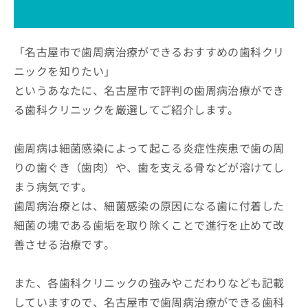
ッ
は
ク
こ
ナ
ち
ビ
「名古屋市で歯周病治療ができるおすすめの歯科クリ
ら
に
ニックを知りたい」
関
広
というあなたに、名古屋市で評判の歯周病治療ができ
す
広
告
る
告
る歯科クリニックを厳選してご紹介します。
代
お
出
理
問
稿
店
い
歯周病は細菌感染によって起こる炎症性疾患で歯の周
の
合
の
お
りの歯ぐき（歯肉）や、歯を支える骨などが溶けてし
わ
方
問
まう病気です。
せ
い
は
は
合
歯周病治療とは、細菌感染の原因になる歯に付着した
こ
こ
わ
ち
細菌の塊である歯垢を取り除くことで進行を止めて改
ち
せ
ら
ら
善させる治療です。
は
こ
こち
ち
広
らは
また、各歯科クリニックの強みやこだわりなども記載
広
ら
告
マイ
告
出
していますので、名古屋市で歯周病治療ができる歯科
ナビ