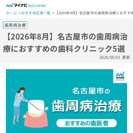
一
般
ホーム
おすすめ記事一覧
【2026年8月】名古屋市の歯周病治療におすす
ユ
歯周病治療
ー
ザ
【2026年8月】名古屋市の歯周病治
ー
療におすすめの歯科クリニック5選
の
方
2026/08/03
更新
は
こ
ち
ら
医
マ
療
イ
関
ナ
係
ビ
者
ク
の
リ
方
ニ