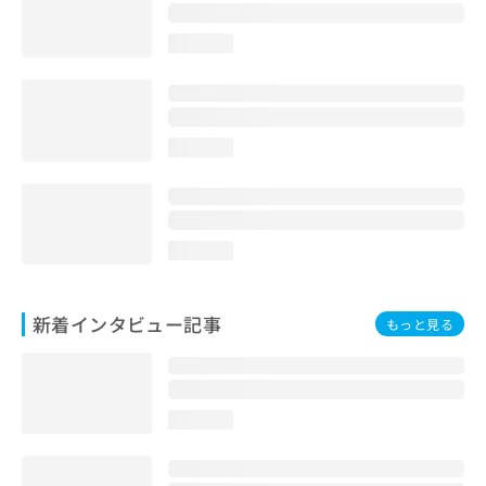
loading...
loading...
loading...
新着インタビュー記事
もっと見る
loading...