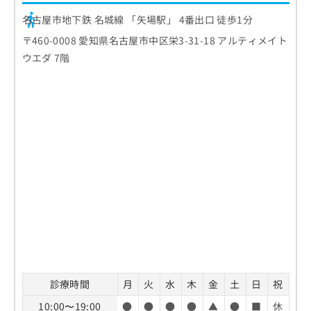
名古屋市地下鉄 名城線 「矢場駅」 4番出口 徒歩1分
〒460-0008 愛知県名古屋市中区栄3-31-18 アルティメイト
ウエダ 7階
診療時間
月
火
水
木
金
土
日
祝
10:00〜19:00
●
●
●
●
▲
●
■
休