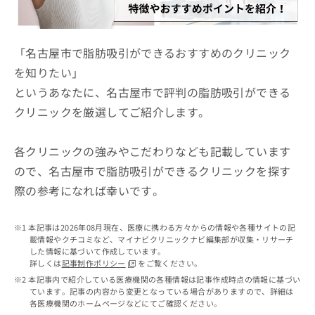
ッ
は
ク
こ
ナ
ち
ビ
「名古屋市で脂肪吸引ができるおすすめのクリニック
ら
に
を知りたい」
関
広
というあなたに、名古屋市で評判の脂肪吸引ができる
す
広
告
る
告
クリニックを厳選してご紹介します。
代
お
出
理
問
稿
店
い
各クリニックの強みやこだわりなども記載しています
の
合
の
お
ので、名古屋市で脂肪吸引ができるクリニックを探す
わ
方
問
際の参考になれば幸いです。
せ
い
は
は
合
こ
こ
わ
ち
本記事は2026年08月現在、医療に携わる方々からの情報や各種サイトの記
ち
せ
ら
載情報やクチコミなど、マイナビクリニックナビ編集部が収集・リサーチ
ら
は
した情報に基づいて作成しています。
こ
詳しくは
記事制作ポリシー
をご覧ください。
こち
ち
広
本記事内で紹介している医療機関の各種情報は記事作成時点の情報に基づい
らは
広
ら
ています。記事の内容から変更となっている場合がありますので、詳細は
告
マイ
各医療機関のホームページなどにてご確認ください。
告
出
ナビ