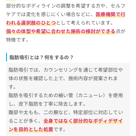
城本クリニック 名古屋院（中区）
お
部分的なボディラインの調整を希望する方や、セルフ
八事石坂クリニック 名古屋駅前院（中村区）
問
ケアでは変化を感じにくい場合などに、
医療機関で行
い
Rビューティークリニック 名古屋院（中村区）
われる選択肢のひとつ
として考えられています。
合
わ
個々の体型や希望に合わせた施術の検討ができる
【脂肪吸引の基礎知識】これを知ってから脂肪
点が
せ
吸引の施術を検討しよう！
特徴です。
は
こ
脂肪吸引に向いている人の5つの特徴
ち
脂肪吸引とは？何をするの？
ら
1．部分的な脂肪蓄積がある人
脂肪吸引のメジャーな7種類をご紹介！
脂肪吸引では、カウンセリングを通じて希望部位や
2．部分痩せを希望する人
従来型脂肪吸引（Tumescent（チューメセント）
脂肪吸引と他の医療ダイエットの比較表
体の状態を確認した上で、施術内容が提案されま
3．リバウンドを繰り返している人
法）
す。
4．食事制限や運動の効果が出にくい人
脂肪吸引の施術の流れ
超音波脂肪吸引（VASERリポ吸引）
脂肪を吸引するための細い管（カニューレ）を使用
5．健康的な生活習慣を維持する意思のある人
レーザー脂肪吸引（スマートリポ）
STEP1：カウンセリング（目安：1時間）
脂肪吸引の副作用やダウンタイムを解
し、皮下脂肪を丁寧に除去します。
水流脂肪吸引（ボディジェット）
STEP2：術前検査（目安：30分）
説
腹部や太もも、二の腕など、特定部位に対応してい
PAL（パワーアシスト脂肪吸引）
STEP3：施術当日の流れ
腫れ・むくみ
ることが多く、
全身ではなく部分的なボディデザイ
脂肪吸引と同時にできる美容整形術の
ベイザーリポ2.0
STEP4：術後の通院と経過確認
内出血
ンを目的とした処置
です。
ご紹介
ライポマティック脂肪吸引
STEP5：その後のご相談