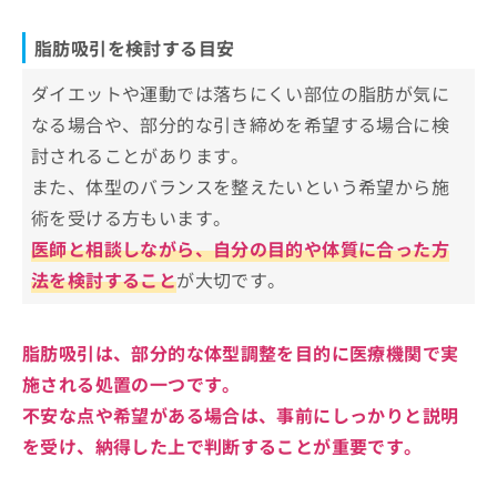
痛み・違和感
脂肪注入豊胸
脂肪吸引に関するよくある質問10選！
脂肪吸引の流れ（全体像）
感覚の鈍さ
脂肪注入による顔のボリューム調整
脂肪吸引を検討する目安
術後の通院スケジュール例
まとめ：名古屋市で評判の脂肪吸引におすすめ
拘縮（こうしゅく）
ヒップアップ・ボディラインの調整
ダイエットや運動では落ちにくい部位の脂肪が気に
のクリニック10選
左右差や凹凸
吸引部位のたるみ対策（照射・糸リフトなど）
なる場合や、部分的な引き締めを希望する場合に検
傷跡の赤み・色素沈着
討されることがあります。
感染リスク
また、体型のバランスを整えたいという希望から施
熱感・発熱
術を受ける方もいます。
体調の変化
医師と相談しながら、自分の目的や体質に合った方
法を検討すること
が大切です。
脂肪吸引は、部分的な体型調整を目的に医療機関で実
施される処置の一つです。
不安な点や希望がある場合は、事前にしっかりと説明
を受け、納得した上で判断することが重要です。