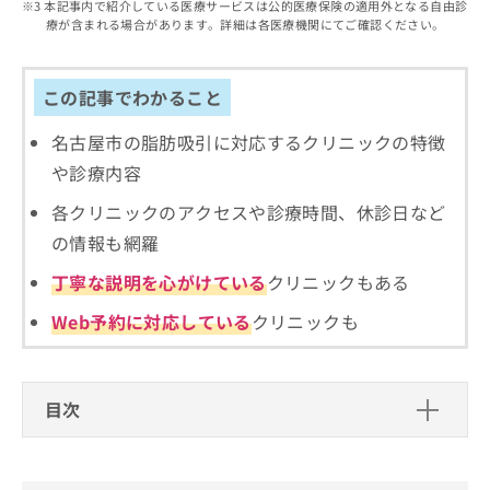
出
本記事内で紹介している医療サービスは公的医療保険の適用外となる自由診
稿
クリ
資
療が含まれる場合があります。詳細は各医療機関にてご確認ください。
稿
ニッ
の
料
クナ
の
お
の
ビサ
お
問
ご
イト
問
この記事でわかること
い
請
への
い
合
お問
求
合
合せ
名古屋市の脂肪吸引に対応するクリニックの特徴
わ
は
フォ
わ
せ
こ
や診療内容
ーム
せ
は
ち
とな
は
こ
ら
各クリニックのアクセスや診療時間、休診日など
りま
こ
ち
す。
の情報も網羅
ち
ら
クリ
無
ら
ニッ
丁寧な説明を心がけている
クリニックもある
料
クの
資
情
予
Web予約に対応している
クリニックも
料
報
約・
の
症状
拡
のご
ご
充
相談
請
の
など
目次
求
お
はで
は
申
きま
この記事の監修者
こ
せん
し
ので
ち
込
井町 賢三