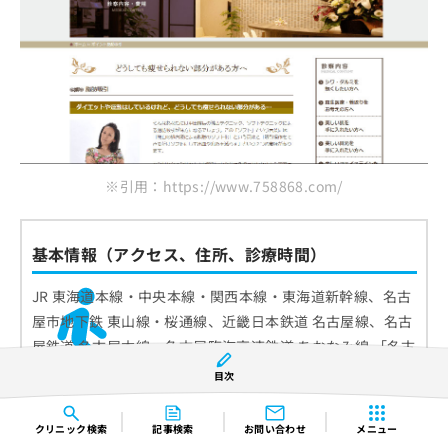
※引用：https://www.758868.com/
基本情報（アクセス、住所、診療時間）
JR 東海道本線・中央本線・関西本線・東海道新幹線、名古
屋市地下鉄 東山線・桜通線、近畿日本鉄道 名古屋線、名古
屋鉄道 名古屋本線、名古屋臨海高速鉄道 あおなみ線 「名古
屋駅」 徒歩5分
目次
〒450-0003 愛知県名古屋市中村区名駅南1-19-27 オルバー
スビル7F
クリニック
検索
記事検索
お問い合わせ
メニュー