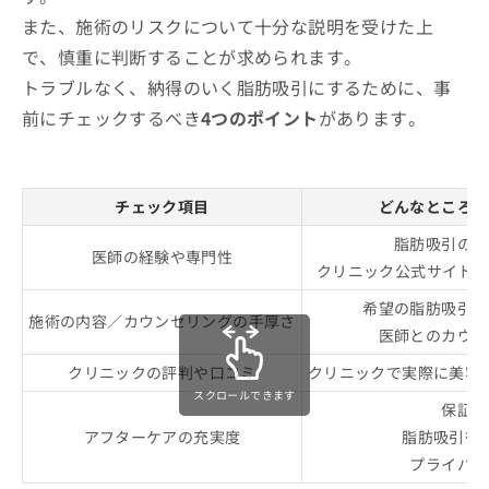
また、施術のリスクについて十分な説明を受けた上
で、慎重に判断することが求められます。
トラブルなく、納得のいく脂肪吸引にするために、事
前にチェックするべき
4つのポイント
があります。
チェック項目
どんなところを
脂肪吸引の施
医師の経験や専門性
クリニック公式サイトや
希望の脂肪吸引術
施術の内容／カウンセリングの手厚さ
医師とのカウン
クリニックの評判や口コミ
クリニックで実際に美容
スクロールできます
保証制
アフターケアの充実度
脂肪吸引後
プライバシ