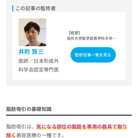
ご了
脂肪吸引の基礎知識
ら
み
承く
この記事の監修者
は
ださ
脂肪吸引とは？何をするの？
脂肪吸引を受けるクリニック、どうやって選べ
こ
無
い。
ち
脂肪吸引を検討する目安
ばいい？
料
ら
情
【経歴】
報
脂肪吸引を受けるクリニックを選ぶ際にチェッ
信州大学医学部医学科を卒業
拡
掲
クする4つのポイント
後、長崎みなとメディカルセ
充
載
ンターで研鑽を積む。
井町 賢三
の
情
監修記事一覧を見る
その後、山口県立総合医療セ
名古屋市で評判の脂肪吸引おすすめク
お
医師／日本形成外
報
ンター形成外科や国立大村医
リニック10選
申
療センター形成外科に勤務
の
科学会認定専門医
し、北九州市立八幡病院形成
し
修
ザ・クリニック名古屋（中区）
外科では副部長を務める。
込
正
水の森美容クリニック 名古屋院（中区）
現在は、シェリークリニック
み
は
福岡院の院長として美容医療
は
こ
エースクリニック名古屋院（中村区）
を提供している。
こ
ち
あいち栄クリニック（中区）
ち
ら
【保有資格】
脂肪吸引の基礎知識
ら
名古屋美容外科（中村区）
医師／日本形成外科学会認定
専門医／ボトックスビスタ施
そ
ヴェリテクリニック名古屋院（中村区）
注資格／ジュビダームビスタ
の
脂肪吸引は、
気になる部位の脂肪を専用の器具で取り
施注資格
アネシス美容クリニック（中区）
他
除く
美容医療の一種です。
の