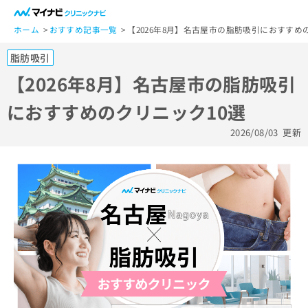
一
般
ホーム
おすすめ記事一覧
【2026年8月】名古屋市の脂肪吸引におすすめ
ユ
脂肪吸引
ー
ザ
【2026年8月】名古屋市の脂肪吸引
ー
におすすめのクリニック10選
の
方
2026/08/03
更新
は
こ
ち
ら
医
マ
療
イ
関
ナ
係
ビ
者
ク
の
リ
方
ニ