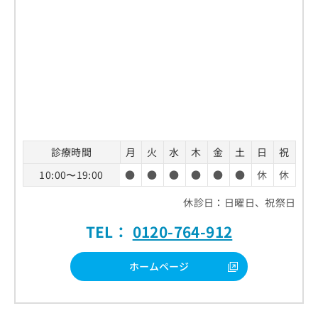
お
問
い
合
わ
せ
は
こ
ち
ら
診療時間
月
火
水
木
金
土
日
祝
10:00〜19:00
●
●
●
●
●
●
休
休
休診日：日曜日、祝祭日
TEL：
0120-764-912
ホームページ