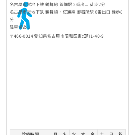
名古屋市営地下鉄 鶴舞線 荒畑駅 2番出口 徒歩2分
名古屋市営地下鉄 鶴舞線・桜通線 御器所駅 6番出口 徒歩8
分
駐車場あり
〒466-0014 愛知県名古屋市昭和区東畑町1-40-9
診療時間
月
火
水
木
金
土
日
祝