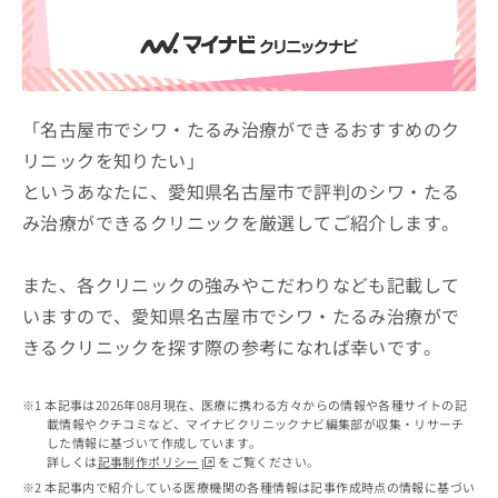
ッ
は
ク
こ
ナ
ち
ビ
ら
に
関
「名古屋市でシワ・たるみ治療ができるおすすめのク
広
す
広
リニックを知りたい」
告
る
告
代
というあなたに、愛知県名古屋市で評判のシワ・たる
お
出
理
問
稿
み治療ができるクリニックを厳選してご紹介します。
店
い
の
合
の
お
わ
方
問
また、各クリニックの強みやこだわりなども記載して
せ
い
は
いますので、愛知県名古屋市でシワ・たるみ治療がで
は
合
こ
きるクリニックを探す際の参考になれば幸いです。
こ
わ
ち
ち
せ
ら
ら
は
本記事は2026年08月現在、医療に携わる方々からの情報や各種サイトの記
こ
載情報やクチコミなど、マイナビクリニックナビ編集部が収集・リサーチ
こち
ち
広
した情報に基づいて作成しています。
らは
広
ら
告
詳しくは
記事制作ポリシー
をご覧ください。
マイ
告
出
本記事内で紹介している医療機関の各種情報は記事作成時点の情報に基づい
ナビ