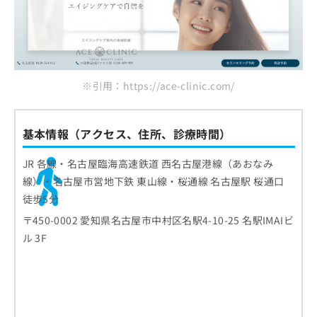
ご了
ら
み
めぐ皮膚科・美容皮膚科
承く
は
ださ
品川スキンクリニック 名古屋院
こ
無
い。
ち
料
まとめ：名古屋市で評判のシワ・たるみ治療に
ら
情
おすすめのクリニック10選
報
※引用：https://ace-clinic.com/
拡
掲
充
載
の
情
基本情報（アクセス、住所、診療時間）
お
報
申
の
JR 各線・名古屋臨海高速鉄道 西名古屋港線（あおなみ
し
修
込
正
線）・名古屋市営地下鉄 東山線・桜通線 名古屋駅 桜通口
み
は
徒歩5分
は
こ
〒450-0002 愛知県名古屋市中村区名駅4-10-25 名駅IMAIビ
こ
ち
ち
ら
ル 3F
ら
そ
の
他
の