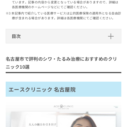
出
ています。記事の内容から変更となっている場合がありますので、詳細は
稿
クリ
資
各医療機関のホームページなどにてご確認ください。
稿
ニッ
の
料
クナ
の
本記事内で紹介している医療サービスは公的医療保険の適用外となる自由診
お
の
ビサ
療が含まれる場合があります。詳細は各医療機関にてご確認ください。
お
問
ご
イト
問
い
請
への
い
合
お問
求
目次
合
合せ
わ
は
フォ
わ
せ
こ
ーム
名古屋市で評判のシワ・たるみ治療に
せ
は
ち
とな
は
こ
おすすめのクリニック10選
ら
りま
名古屋市で評判のシワ・たるみ治療におすすめのクリ
こ
ち
す。
エースクリニック 名古屋院
ち
ら
クリ
ニック10選
無
ら
ニッ
A CLINIC 名古屋院
料
クの
資
情
予
ウェルネスビューティクリニック 名古屋院
料
報
約・
エースクリニック 名古屋院
MEMOTO CLINIC 名古屋
の
症状
拡
のご
ご
充
あんどう歯科・美容皮フ科
相談
請
の
など
さかえクリニック
求
お
はで
は
申
きま
TANAKA SKIN CLINIC
こ
せん
し
きんさんクリニック
ので
ち
込