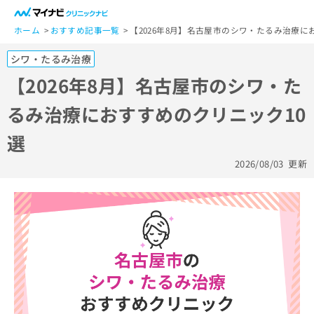
一
般
ホーム
おすすめ記事一覧
【2026年8月】名古屋市のシワ・たるみ治療に
ユ
シワ・たるみ治療
ー
ザ
【2026年8月】名古屋市のシワ・た
ー
るみ治療におすすめのクリニック10
の
方
選
は
こ
2026/08/03
更新
ち
ら
医
マ
療
イ
関
ナ
係
ビ
者
ク
の
リ
方
ニ