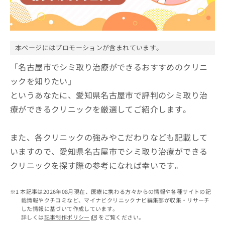
ッ
は
ク
こ
ナ
ち
ビ
ら
に
本ページにはプロモーションが含まれています。
関
広
す
「名古屋市でシミ取り治療ができるおすすめのクリニ
広
告
る
告
ックを知りたい」
代
お
出
というあなたに、愛知県名古屋市で評判のシミ取り治
理
問
稿
店
い
の
療ができるクリニックを厳選してご紹介します。
合
の
お
わ
方
問
せ
また、各クリニックの強みやこだわりなども記載して
い
は
は
合
こ
いますので、愛知県名古屋市でシミ取り治療ができる
こ
わ
ち
クリニックを探す際の参考になれば幸いです。
ち
せ
ら
ら
は
こ
本記事は2026年08月現在、医療に携わる方々からの情報や各種サイトの記
こち
ち
広
載情報やクチコミなど、マイナビクリニックナビ編集部が収集・リサーチ
らは
広
ら
告
した情報に基づいて作成しています。
マイ
告
詳しくは
記事制作ポリシー
をご覧ください。
出
ナビ