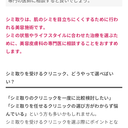
専門の医師に相談すると良いでしょう。
まとめ：治療法の選択とリスクの理解
5．炎症後の色素沈着
アフターケアと日常のスキンケア
シミ取りについてのよくある質問10選！
シミ取りは、肌のシミを目立ちにくくするために行わ
まとめ：名古屋市で評判のシミ取りにおすすめ
れる美容施術です。
のクリニック11選
シミの状態やライフスタイルに合わせた治療を選ぶた
めに、美容皮膚科の専門医に相談することをおすすめ
します。
シミ取りを受けるクリニック、どうやって選べばい
い？
「シミ取りのクリニックを一度に比較検討したい」
「シミ取りを任せるクリニックの選び方がわからず悩
んでいる」
という方も多いかもしれません。
シミ取りを受けるクリニックを選ぶ際にポイントとな