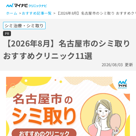
一
般
ホーム
おすすめ記事一覧
【2026年8月】名古屋市のシミ取り おすすめク
ユ
シミ治療・シミ取り
ー
ザ
PR
ー
【2026年8月】名古屋市のシミ取り
の
おすすめクリニック11選
方
は
2026/08/03
更新
こ
ち
ら
医
マ
療
イ
関
ナ
係
ビ
者
ク
の
リ
方
ニ