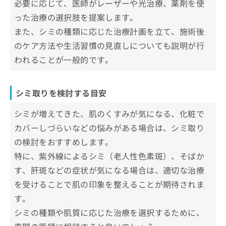
必要に応じて、医師がレーザーや光治療、薬剤を使
お
エースクリニック 名古屋院
った治療の選択肢を提案します。
問
西堀形成外科クリニック タワーズ院
い
また、シミの種類に応じた治療計画を立て、施術後
合
あいち栄クリニック
のケア方法や生活習慣の見直しについても説明が行
わ
金山美容クリニック
せ
われることが一般的です。
は
【シミ取りの基礎知識】これを知ってからシミ
こ
取りの施術を検討しよう！
ち
シミ取りを検討する目安
ら
シミってなに？シミについての基礎知
シミが増えてきた、肌のくすみが気になる、化粧で
識
カバーしづらいなどの悩みがある場合は、シミ取り
1．シミとは
シミの5つの種類＆それぞれに適した施
の検討をおすすめします。
2．シミ発症のメカニズム
術
特に、紫外線によるシミ（老人性色素斑）、そばか
3．シミの種類
す、肝斑などの症状が気になる場合は、適切な治療
1．老人性色素斑
シミ取りの主な治療法一覧
を受けることで肌の印象を整えることが期待されま
2．雀卵斑(そばかす)
シミ取りを受ける際に知っておくべき
す。
3．ADM(後天性真皮メラノーシス)
こと
シミの種類や肌質に応じた治療を選択するために、
4．肝斑
肌の状態を詳しく知る