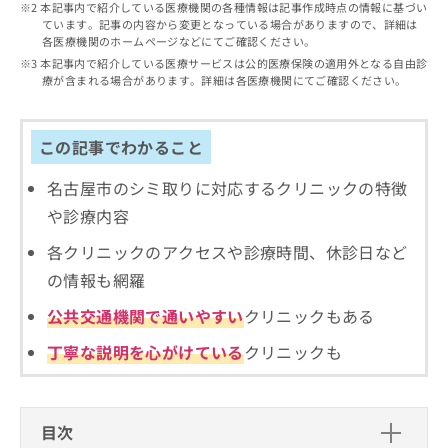
出
本記事内で紹介している医療機関の各種情報は記事作成時点の情報に基づい
稿
クリ
資
ています。記事の内容から変更となっている場合がありますので、詳細は
稿
ニッ
の
料
各医療機関のホームページなどにてご確認ください。
クナ
の
お
の
ビサ
本記事内で紹介している医療サービスは公的医療保険の適用外となる自由診
お
問
ご
イト
療が含まれる場合があります。詳細は各医療機関にてご確認ください。
問
い
請
への
い
合
お問
求
合
合せ
わ
は
フォ
この記事でわかること
わ
せ
こ
ーム
せ
は
ち
とな
は
名古屋市のシミ取りに対応するクリニックの特徴
こ
ら
りま
こ
ち
す。
や診療内容
ち
ら
クリ
無
ら
ニッ
各クリニックのアクセスや診療時間、休診日など
料
クの
資
情
の情報も網羅
予
料
報
約・
公共交通機関で通いやすい
クリニックもある
の
症状
拡
のご
ご
充
相談
丁寧な説明を心がけている
クリニックも
請
の
など
求
お
はで
は
申
きま
こ
せん
し
目次
ので
ち
込