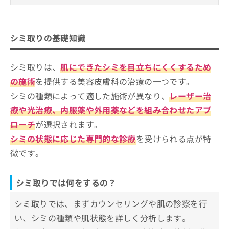
ご了
ら
み
承く
シミ取りの基礎知識
は
ださ
こ
無
い。
シミ取りでは何をするの？
シミ取りを受けるクリニック、どうやって選べ
ち
シミ取りの基礎知識
料
シミ取りを検討する目安
ばいい？
ら
情
報
シミ取りは、
肌にできたシミを目立ちにくくするため
シミ取りを受けるクリニックを選ぶ際
拡
掲
充
にチェックする4つのポイント
載
の施術
を提供する美容皮膚科の治療の一つです。
の
情
シミの種類によって適した施術が異なり、
レーザー治
そもそもシミってなに？シミ取りやレーザーのわ
お
報
名古屋市で評判のシミ取りにおすすめ
かりやすい紹介もあり！
申
療や光治療、内服薬や外用薬などを組み合わせたアプ
の
のクリニック11選
し
修
ローチ
が選択されます。
込
ふくしま皮膚科・美容皮膚科
正
シミの状態に応じた専門的な診療
を受けられる点が特
み
は
あつた皮ふ科クリニック
は
こ
徴です。
こ
ウェルネスビューティクリニック 名古屋院
ち
ち
ら
うらた皮膚科
ら
シミ取りでは何をするの？
しみずやま皮フ科クリニック
そ
シミ取りでは、まずカウンセリングや肌の診察を行
の
いりなか駅前皮フ科ビューティークリニック
他
い、シミの種類や肌状態を詳しく分析します。
よつば会クリニック 名古屋院
の