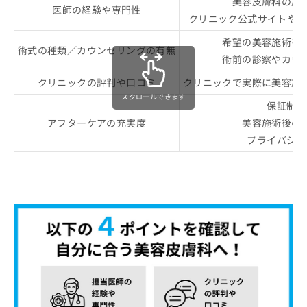
美容皮膚科の施
医師の経験や専門性
クリニック公式サイトやS
希望の美容施術を
術式の種類／カウンセリングの有無
術前の診察やカウ
クリニックの評判や口コミ
クリニックで実際に美容施
スクロールできます
保証制度
アフターケアの充実度
美容施術後の
プライバシー