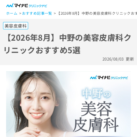
一
般
ホーム
おすすめ記事一覧
【2026年8月】中野の美容皮膚科クリニックお
ユ
美容皮膚科
ー
ザ
【2026年8月】中野の美容皮膚科ク
ー
リニックおすすめ5選
の
方
2026/08/03
更新
は
こ
ち
ら
医
マ
療
イ
関
ナ
係
ビ
者
ク
の
リ
方
ニ