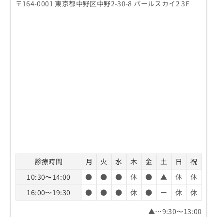
〒164-0001 東京都中野区中野2-30-8 パールスカイ2 3F
診療時間
月
火
水
木
金
土
日
祝
10:30〜14:00
●
●
●
休
●
▲
休
休
16:00〜19:30
●
●
●
休
●
ー
休
休
▲…9:30〜13:00