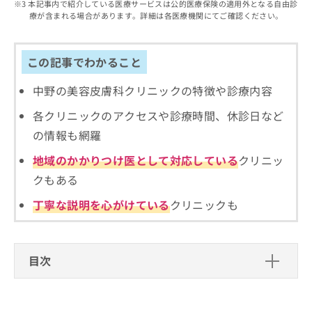
出
本記事内で紹介している医療サービスは公的医療保険の適用外となる自由診
稿
クリ
資
療が含まれる場合があります。詳細は各医療機関にてご確認ください。
稿
ニッ
の
料
クナ
の
お
の
ビサ
お
問
ご
イト
問
この記事でわかること
い
請
への
い
合
お問
求
合
合せ
中野の美容皮膚科クリニックの特徴や診療内容
わ
は
フォ
わ
せ
こ
ーム
各クリニックのアクセスや診療時間、休診日など
せ
は
ち
とな
は
こ
ら
の情報も網羅
りま
こ
ち
す。
ち
地域のかかりつけ医として対応している
クリニッ
ら
クリ
無
ら
ニッ
クもある
料
クの
資
情
予
丁寧な説明を心がけている
クリニックも
料
報
約・
の
症状
拡
のご
ご
充
相談
請
の
など
目次
求
お
はで
は
申
きま
美容皮膚科クリニック、どうやって選べばい
こ
せん
し
ので
ち
い？
込