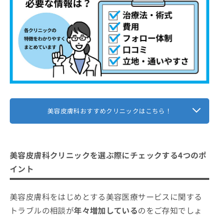
お
2．ディープフェイシャルフィラー
問
まとめ：中野で評判のおすすめ美容皮膚科クリ
3．ケミカルピーリング
い
ニック5選
合
4．レーザーフェイシャル
わ
5．超音波治療
せ
は
こ
ち
ら
美容皮膚科おすすめクリニックはこちら！
美容皮膚科クリニックを選ぶ際にチェックする4つのポ
イント
美容皮膚科をはじめとする美容医療サービスに関する
トラブルの相談が
年々増加している
のをご存知でしょ