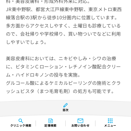
科・美容皮膚科・形成外科外来に対応。
JR東中野駅、都営大江戸線東中野駅、東京メトロ東西
線落合駅の3駅から徒歩10分圏内に位置しています。
多方面からアクセスしやすく、土曜日も診療している
ので、会社帰りや学校帰り、買い物ついでなどに利用
しやすいでしょう。
美容皮膚科においては、ニキビやしみ・シワの治療
に、ビタミンＣローション・レチノイン酸配合クリー
ム・ハイドロキノンの投与を実施。
グルコール酸によるケミカルピーリングの施術とクラ
ッシュビスタ（まつ毛育毛剤）の処方も可能です。
また、隔月に1回土曜日の午前と毎週金曜日の午後に
目次
は、日本形成外科学会専門医と日本美容外科学会専門
医による診察と手術、ボトックス注射も行っていま
クリニック
検索
記事検索
お問い合わせ
メニュー