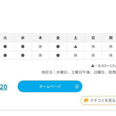
火
水
木
金
土
日
祝
●
●
休
●
▲
休
休
●
●
休
●
休
休
休
▲…8:45〜13:
休診日：木曜日、土曜日午後、日曜日、祝
220
ホームページ
クチコミを見る