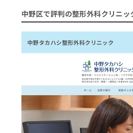
拡
資
きま
中野タカハシ整形外科クリニック
充
料
せん
中野区で評判の整形外科クリニッ
の
スポーツ&整形外科中野
ので
の
ご了
お
ご
新中野整形・リハビリテーションクリニッ
承く
申
請
ださ
し
石坂整形外科
求
い。
込
は
中野タカハシ整形外科クリニック
のはら整形外科 脊椎クリニック
み
こ
は
つるい整形外科
ち
こ
ら
高野整形外科
ち
ら
山田クリニック
無
若宮おおた整形外科
料
掲
情
郡司クリニック
載
報
情
拡
まとめ：中野区で評判の整形外科クリニック
報
充
の
の
修
お
正
申
は
し
こ
込