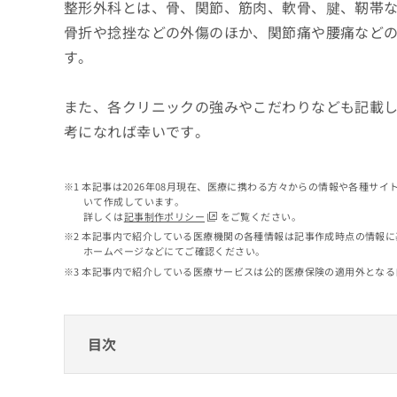
せ
こち
整形外科とは、骨、関節、筋肉、軟骨、腱、靭帯
ち
らは
は
骨折や捻挫などの外傷のほか、関節痛や腰痛など
マイ
こ
ら
ナビ
す。
ち
クリ
ら
ニッ
クナ
また、各クリニックの強みやこだわりなども記載
広
ビサ
広
資
イト
告
考になれば幸いです。
告
への
料
出
出
お問
の
稿
合せ
稿
ご
の
フォ
本記事は2026年08月現在、医療に携わる方々からの情報や各種サ
の
請
お
ーム
いて作成しています。
お
求
問
とな
詳しくは
記事制作ポリシー
をご覧ください。
問
りま
は
い
本記事内で紹介している医療機関の各種情報は記事作成時点の情報に
い
す。
こ
合
ホームページなどにてご確認ください。
合
クリ
ち
わ
本記事内で紹介している医療サービスは公的医療保険の適用外となる
ニッ
わ
ら
せ
クの
せ
は
予
は
約・
こ
こ
無
症状
ち
目次
ち
のご
料
ら
相談
ら
情
など
中野区で評判の整形外科クリニックおすすめ
報
はで