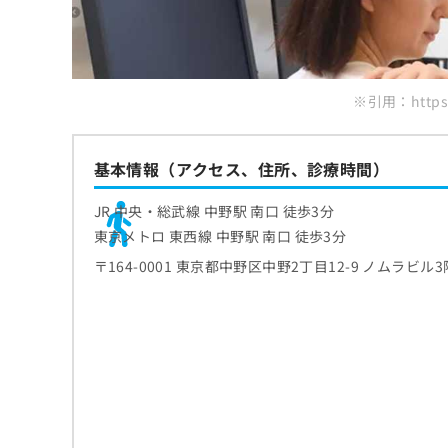
ち
み
ら
は
こ
ち
そ
ら
※引用：https:/
の
他
の
基本情報（アクセス、住所、診療時間）
お
問
JR 中央・総武線 中野駅 南口 徒歩3分
い
合
東京メトロ 東西線 中野駅 南口 徒歩3分
わ
〒164-0001 東京都中野区中野2丁目12-9 ノムラビル3
せ
は
こ
ち
ら