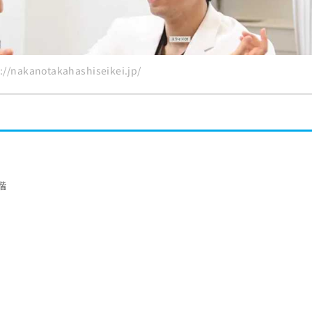
/nakanotakahashiseikei.jp/
階