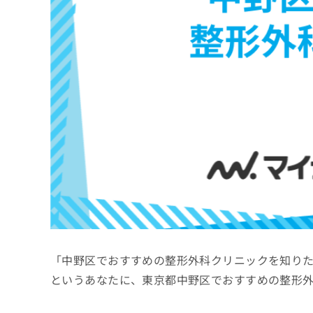
係
ク
者
リ
の
ニ
ッ
方
ク
は
ナ
こ
ビ
ち
に
関
ら
す
る
お
広
広
問
告
告
い
出
代
合
稿
わ
理
の
せ
店
お
は
「中野区でおすすめの整形外科クリニックを知り
の
問
こ
い
方
ち
というあなたに、東京都中野区でおすすめの整形
合
ら
は
わ
こ