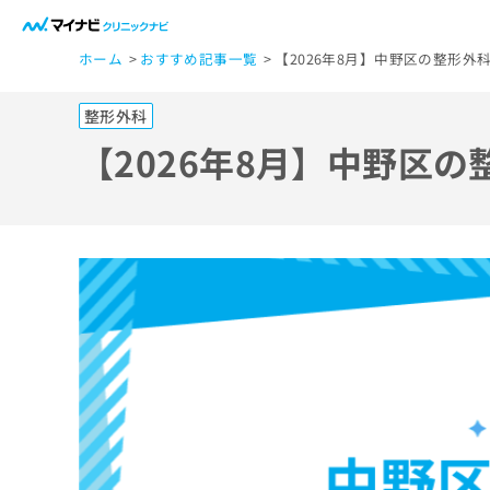
一
ホーム
おすすめ記事一覧
【2026年8月】中野区の整形外
般
ユ
整形外科
ー
ザ
【2026年8月】中野区
ー
の
方
は
こ
ち
ら
医
マ
療
イ
ナ
関
ビ