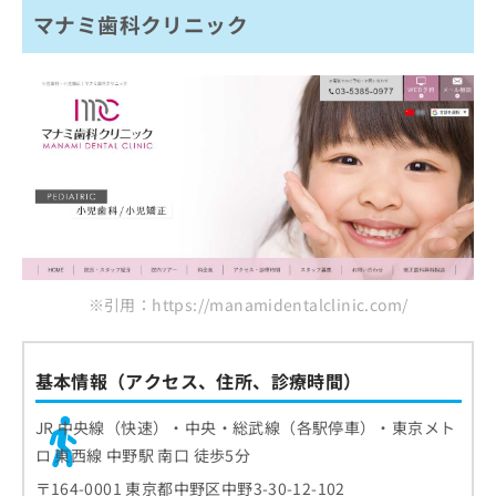
ご了
ら
み
マナミ歯科クリニック
承く
横山歯科診療所
は
ださ
こ
おきとう矯正歯科
無
い。
ち
料
桜山デンタルクリニック
ら
情
中野みらい矯正歯科
報
拡
掲
中野駅ウエスト矯正歯科
充
載
いぐみ歯科・矯正歯科
の
情
お
報
中野駅南歯科クリニック
申
の
し
修
まとめ：中野区で評判の小児矯正ができる歯科
込
正
クリニックおすすめ10選
み
※引用：https://manamidentalclinic.com/
は
は
こ
こ
ち
ち
ら
基本情報（アクセス、住所、診療時間）
ら
そ
JR 中央線（快速）・中央・総武線（各駅停車）・東京メト
の
ロ 東西線 中野駅 南口 徒歩5分
他
〒164-0001 東京都中野区中野3-30-12-102
の