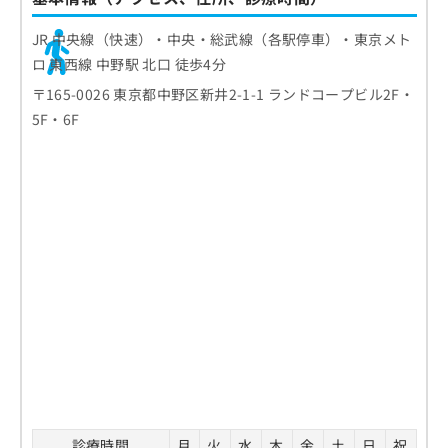
JR 中央線（快速）・中央・総武線（各駅停車）・東京メト
ロ 東西線 中野駅 北口 徒歩4分
〒165-0026 東京都中野区新井2-1-1 ランドコープビル2F・
5F・6F
診療時間
月
火
水
木
金
土
日
祝