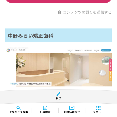
コンテンツの誤りを送信する
中野みらい矯正歯科
※引用：https://nakano-kyousei.com/
目次
基本情報（アクセス、住所、診療時間）
クリニック
検索
記事検索
お問い合わせ
メニュー