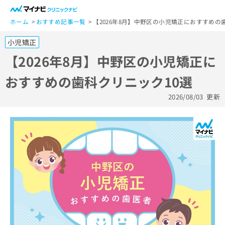
一
般
ホーム
おすすめ記事一覧
【2026年8月】中野区の小児矯正におすすめの
ユ
小児矯正
ー
ザ
【2026年8月】中野区の小児矯正に
ー
おすすめの歯科クリニック10選
の
方
2026/08/03
更新
は
こ
ち
ら
医
マ
療
イ
関
ナ
係
ビ
者
ク
の
リ
方
ニ