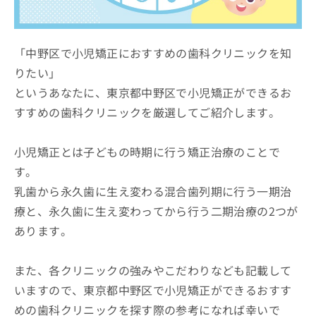
ッ
は
ク
こ
ナ
ち
ビ
「中野区で小児矯正におすすめの歯科クリニックを知
ら
に
りたい」
関
広
というあなたに、東京都中野区で小児矯正ができるお
す
広
告
る
告
すすめの歯科クリニックを厳選してご紹介します。
代
お
出
理
問
稿
店
い
小児矯正とは子どもの時期に行う矯正治療のことで
の
合
の
お
す。
わ
方
問
乳歯から永久歯に生え変わる混合歯列期に行う一期治
せ
い
は
は
合
療と、永久歯に生え変わってから行う二期治療の2つが
こ
こ
わ
ち
あります。
ち
せ
ら
ら
は
こ
また、各クリニックの強みやこだわりなども記載して
こち
ち
広
らは
いますので、東京都中野区で小児矯正ができるおすす
広
ら
告
マイ
告
出
めの歯科クリニックを探す際の参考になれば幸いで
ナビ