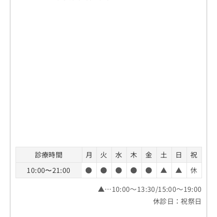
お
問
い
合
わ
せ
は
こ
ち
ら
診療時間
月
火
水
木
金
土
日
祝
10:00〜21:00
●
●
●
●
●
▲
▲
休
▲…10:00～13:30/15:00～19:00
休診日：祝祭日