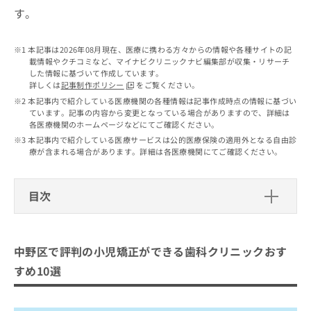
出
稿
クリ
資
す。
稿
ニッ
の
料
クナ
の
お
の
ビサ
お
問
ご
本記事は2026年08月現在、医療に携わる方々からの情報や各種サイトの記
イト
問
い
載情報やクチコミなど、マイナビクリニックナビ編集部が収集・リサーチ
請
への
い
した情報に基づいて作成しています。
合
お問
求
詳しくは
記事制作ポリシー
をご覧ください。
合
合せ
わ
は
フォ
わ
本記事内で紹介している医療機関の各種情報は記事作成時点の情報に基づい
せ
こ
ーム
ています。記事の内容から変更となっている場合がありますので、詳細は
せ
は
ち
とな
各医療機関のホームページなどにてご確認ください。
は
こ
ら
りま
本記事内で紹介している医療サービスは公的医療保険の適用外となる自由診
こ
ち
す。
療が含まれる場合があります。詳細は各医療機関にてご確認ください。
ち
ら
クリ
無
ら
ニッ
料
クの
資
情
目次
予
料
報
約・
の
症状
拡
中野区で評判の小児矯正ができる歯科
のご
ご
充
クリニックおすすめ10選
相談
請
の
中野区で評判の小児矯正ができる歯科クリニックおす
など
求
お
マナミ歯科クリニック
はで
すめ10選
は
申
きま
まりこ小児歯科・矯正歯科
こ
せん
し
ので
ち
込
中野デンタルクリニック