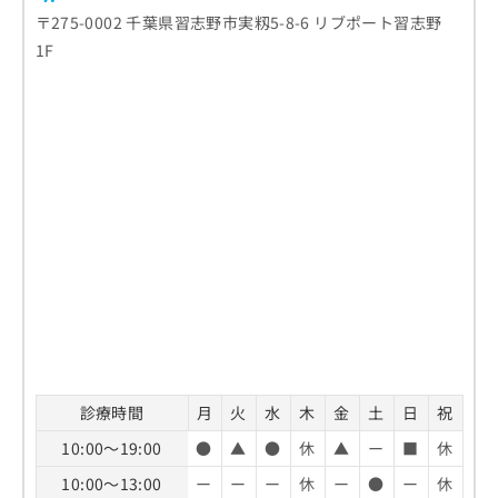
〒275-0002 千葉県習志野市実籾5-8-6 リブポート習志野
1F
診療時間
月
火
水
木
金
土
日
祝
10:00～19:00
●
▲
●
休
▲
ー
■
休
10:00～13:00
ー
ー
ー
休
ー
●
ー
休