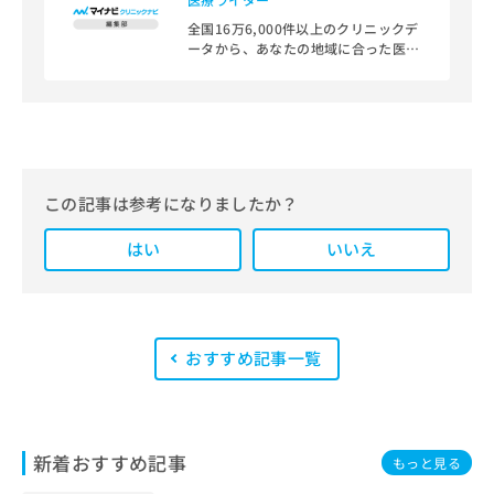
全国16万6,000件以上のクリニックデ
ータから、あなたの地域に合った医療
機関を見つけられる、クリニック検索
＆医療情報サイト「マイナビクリニッ
クナビ」。
編集部では、地域ごとの医療機関情報
をわかりやすく整理し、最新の公式情
報にもとづいて発信しています。
この記事は参考になりましたか？
また、医療広告ガイドラインに準拠し
はい
た編集体制を整えており、編集部内に
いいえ
は、一般社団法人薬機法医療法規格協
会が実施する「YMAA（薬機法・医療
法適法広告取扱個人認証規格）」講習
を修了したメンバーが複数名在籍して
います。
おすすめ記事一覧
新着おすすめ記事
もっと見る