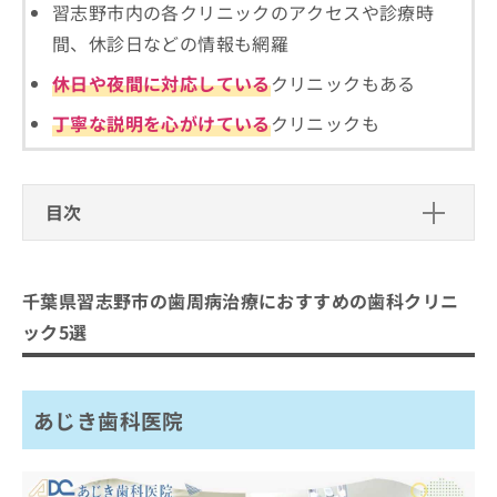
ご了
ら
習志野市内の各クリニックのアクセスや診療時
み
承く
は
ださ
間、休診日などの情報も網羅
こ
無
い。
ち
料
休日や夜間に対応している
クリニックもある
ら
情
丁寧な説明を心がけている
クリニックも
報
拡
掲
充
載
の
情
目次
お
報
申
の
千葉県習志野市の歯周病治療におすす
し
修
込
めの歯科クリニック5選
正
千葉県習志野市の歯周病治療におすすめの歯科クリニ
み
は
あじき歯科医院
は
こ
ック5選
こ
ち
コウノ歯科医院
ち
ら
スマイルデンタルクリニック
ら
あじき歯科医院
K'Z DENTAL CLINIC
そ
の
新津田沼歯科クリニック奏の杜
他
の
まとめ：千葉県習志野市の歯周病治療におすす