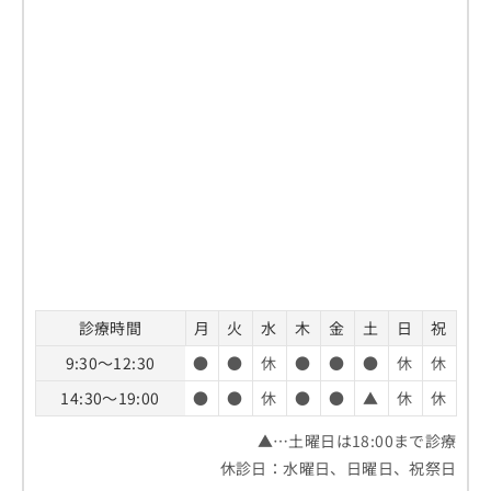
診療時間
月
火
水
木
金
土
日
祝
9:30～12:30
●
●
休
●
●
●
休
休
14:30～19:00
●
●
休
●
●
▲
休
休
▲…土曜日は18:00まで診療
休診日：水曜日、日曜日、祝祭日