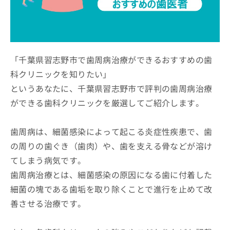
ッ
は
ク
こ
ナ
ち
ビ
ら
に
関
「千葉県習志野市で歯周病治療ができるおすすめの歯
広
す
広
科クリニックを知りたい」
告
る
告
代
というあなたに、千葉県習志野市で評判の歯周病治療
お
出
理
問
稿
ができる歯科クリニックを厳選してご紹介します。
店
い
の
合
の
お
わ
方
問
歯周病は、細菌感染によって起こる炎症性疾患で、歯
せ
い
は
の周りの歯ぐき（歯肉）や、歯を支える骨などが溶け
は
合
こ
てしまう病気です。
こ
わ
ち
ち
せ
歯周病治療とは、細菌感染の原因になる歯に付着した
ら
ら
は
細菌の塊である歯垢を取り除くことで進行を止めて改
こ
こち
ち
善させる治療です。
広
らは
広
ら
告
マイ
告
出
ナビ