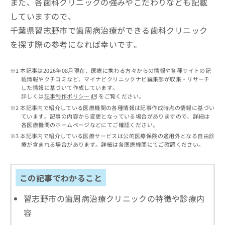
また、各歯科クリニックの強みやこだわりなども記載
出
稿
クリ
資
稿
ニッ
の
していますので、
料
クナ
の
お
の
千葉県習志野市で歯周病治療ができる歯科クリニック
ビサ
お
問
ご
イト
問
を探す際の参考になれば幸いです。
い
請
への
い
合
お問
求
合
合せ
わ
は
本記事は2026年08月現在、医療に携わる方々からの情報や各種サイトの記
フォ
わ
せ
こ
載情報やクチコミなど、マイナビクリニックナビ編集部が収集・リサーチ
ーム
せ
は
ち
した情報に基づいて作成しています。
とな
は
こ
ら
詳しくは
記事制作ポリシー
をご覧ください。
りま
こ
ち
す。
本記事内で紹介している医療機関の各種情報は記事作成時点の情報に基づい
ち
ら
クリ
ています。記事の内容から変更となっている場合がありますので、詳細は
無
ら
ニッ
各医療機関のホームページなどにてご確認ください。
料
クの
本記事内で紹介している医療サービスは公的医療保険の適用外となる自由診
資
情
予
療が含まれる場合があります。詳細は各医療機関にてご確認ください。
料
報
約・
の
症状
拡
のご
ご
充
相談
この記事でわかること
請
の
など
求
お
はで
習志野市の歯周病治療クリニックの特徴や診療内
は
申
きま
こ
せん
し
容
ので
ち
込