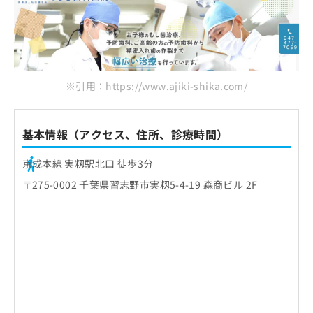
お
めの歯科クリニック5選
問
い
合
わ
せ
※引用：https://www.ajiki-shika.com/
は
こ
ち
基本情報（アクセス、住所、診療時間）
ら
京成本線 実籾駅北口 徒歩3分
〒275-0002 千葉県習志野市実籾5-4-19 森商ビル 2F