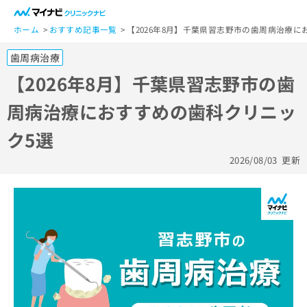
一
般
ホーム
おすすめ記事一覧
【2026年8月】千葉県習志野市の歯周病治療に
ユ
歯周病治療
ー
ザ
【2026年8月】千葉県習志野市の歯
ー
周病治療におすすめの歯科クリニッ
の
方
ク5選
は
こ
2026/08/03
更新
ち
ら
医
マ
療
イ
関
ナ
係
ビ
者
ク
の
リ
方
ニ