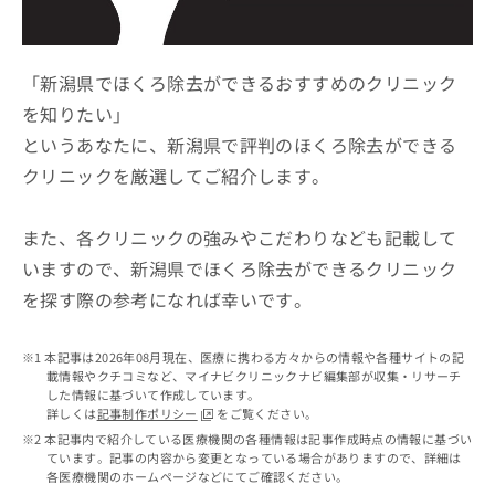
ッ
は
ク
こ
ナ
ち
ビ
「新潟県でほくろ除去ができるおすすめのクリニック
ら
に
を知りたい」
関
広
というあなたに、新潟県で評判のほくろ除去ができる
す
広
告
る
告
クリニックを厳選してご紹介します。
代
お
出
理
問
稿
店
い
また、各クリニックの強みやこだわりなども記載して
の
合
の
お
いますので、新潟県でほくろ除去ができるクリニック
わ
方
問
を探す際の参考になれば幸いです。
せ
い
は
は
合
こ
こ
わ
ち
本記事は2026年08月現在、医療に携わる方々からの情報や各種サイトの記
ち
せ
ら
載情報やクチコミなど、マイナビクリニックナビ編集部が収集・リサーチ
ら
は
した情報に基づいて作成しています。
こ
詳しくは
記事制作ポリシー
をご覧ください。
こち
ち
広
本記事内で紹介している医療機関の各種情報は記事作成時点の情報に基づい
らは
広
ら
ています。記事の内容から変更となっている場合がありますので、詳細は
告
マイ
各医療機関のホームページなどにてご確認ください。
告
出
ナビ