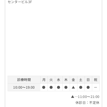
センタービル3F
診療時間
月
火
水
木
金
土
日
祝
10:00〜19:00
●
●
●
●
▲
●
●
ー
▲…11:00〜21:00
休診日：不定休