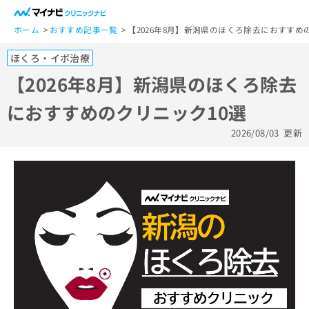
一
般
ホーム
おすすめ記事一覧
【2026年8月】新潟県のほくろ除去におすすめ
ユ
ほくろ・イボ治療
ー
ザ
【2026年8月】新潟県のほくろ除去
ー
におすすめのクリニック10選
の
方
2026/08/03
更新
は
こ
ち
ら
医
マ
療
イ
関
ナ
係
ビ
者
ク
の
リ
方
ニ