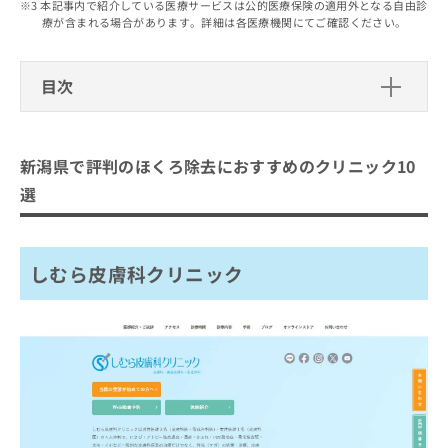
出
本記事内で紹介している医療サービスは公的医療保険の適用外となる自由診
稿
クリ
資
療が含まれる場合があります。詳細は各医療機関にてご確認ください。
稿
ニッ
の
料
クナ
の
お
の
ビサ
お
問
ご
イト
目次
問
い
請
への
い
合
お問
求
新潟県で評判のほくろ除去におすすめ
合
合せ
わ
は
フォ
わ
のクリニック10選
せ
こ
ーム
新潟県で評判のほくろ除去におすすめのクリニック10
せ
は
ち
とな
しむら皮膚科クリニック
は
こ
ら
選
りま
こ
ち
やまもと形成外科クリニック
す。
ち
ら
クリ
無
まるやま美容クリニック
ら
ニッ
料
クの
しむら皮膚科クリニック
ネクストスキンケアクリニック
資
情
予
料
報
約・
さくら皮膚科医院
の
症状
拡
のご
さとう美容クリニック
ご
充
相談
請
の
野本真由美スキンケアクリニック
など
求
お
はで
辻本皮ふ科
は
申
きま
こ
せん
し
TCB東京中央美容外科 新潟院
ので
ち
込