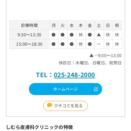
お
問
い
合
診療時間
月
火
水
木
金
土
日
祝
わ
せ
9:30〜12:30
●
●
●
休
●
▲
休
休
は
15:00〜18:30
●
●
●
休
●
ー
休
休
こ
ち
▲…9:00〜13:00
ら
休診日：木曜日、日曜日、祝祭日
TEL：
025-248-2000
ホームページ
クチコミを見る
しむら皮膚科クリニックの特徴