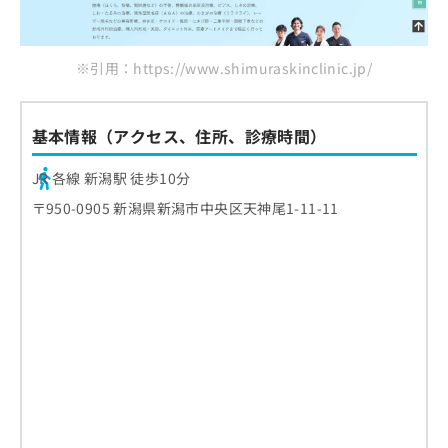
ご了
品川スキンクリニック 新潟院
ら
み
承く
は
ださ
まとめ：新潟県で評判のほくろ除去におすすめ
こ
無
い。
※引用：https://www.shimuraskinclinic.jp/
のクリニック10選
ち
料
ら
情
報
拡
基本情報（アクセス、住所、診療時間）
掲
充
載
の
情
JR 各線 新潟駅 徒歩10分
お
報
〒950-0905 新潟県新潟市中央区天神尾1-11-11
申
の
し
修
込
正
み
は
は
こ
こ
ち
ち
ら
ら
そ
の
他
の