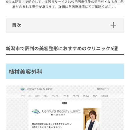
出
本記事内で紹介している医療サービスは公的医療保険の適用外となる自由診
稿
クリ
資
療が含まれる場合があります。詳細は各医療機関にてご確認ください。
稿
ニッ
の
料
クナ
の
お
の
ビサ
お
問
ご
イト
目次
問
い
請
への
い
合
お問
求
新潟市で評判の美容整形におすすめの
合
合せ
わ
は
フォ
わ
クリニック5選
せ
こ
ーム
新潟市で評判の美容整形におすすめのクリニック5選
せ
は
ち
とな
植村美容外科
は
こ
ら
りま
こ
ち
まるやま美容クリニック
す。
ち
ら
クリ
無
植村美容外科
湘南美容クリニック 新潟院
ら
ニッ
料
クの
ルラ美容クリニック 新潟院
資
情
予
料
報
約・
やまもと形成外科クリニック
の
症状
拡
のご
ご
充
まとめ：新潟市で評判の美容整形におすすめの
相談
請
の
など
クリニック5選
求
お
はで
は
申
きま
こ
せん
し
ので
ち
込