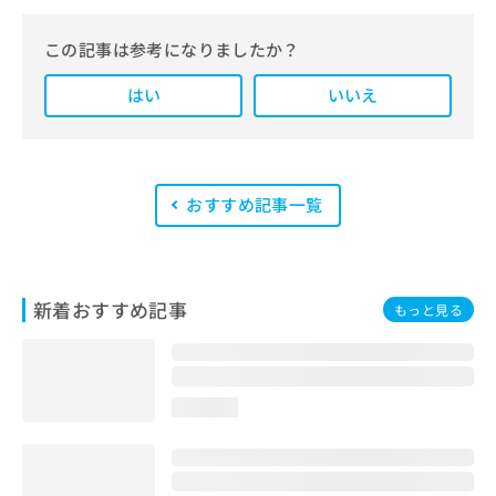
をわかりやすく整理し、最新の公式情
報にもとづいて発信しています。
この記事は参考になりましたか？
また、医療広告ガイドラインに準拠し
はい
た編集体制を整えており、編集部内に
いいえ
は、一般社団法人薬機法医療法規格協
会が実施する「YMAA（薬機法・医療
法適法広告取扱個人認証規格）」講習
を修了したメンバーが複数名在籍して
います。
おすすめ記事一覧
新着おすすめ記事
もっと見る
loading...