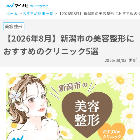
一
般
ホーム
おすすめ記事一覧
【2026年8月】新潟市の美容整形におすすめの
ユ
美容整形
ー
ザ
【2026年8月】新潟市の美容整形に
ー
おすすめのクリニック5選
の
方
2026/08/03
更新
は
こ
ち
ら
医
マ
療
イ
関
ナ
係
ビ
者
ク
の
リ
方
ニ