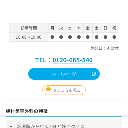
お
問
い
合
わ
診療時間
月
火
水
木
金
土
日
祝
せ
10:00〜19:00
●
●
●
●
●
●
●
●
は
こ
休診日：不定休
ち
ら
TEL：
0120-665-546
ホームページ
クチコミを見る
植村美容外科の特徴
新潟駅から徒歩1分と好アクセス