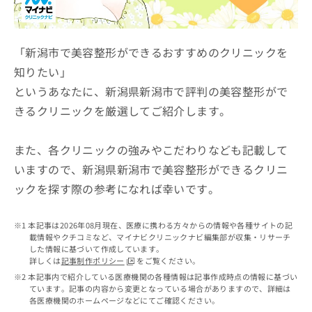
ッ
は
ク
こ
ナ
ち
ビ
「新潟市で美容整形ができるおすすめのクリニックを
ら
に
知りたい」
関
広
というあなたに、新潟県新潟市で評判の美容整形がで
す
広
告
る
告
きるクリニックを厳選してご紹介します。
代
お
出
理
問
稿
店
い
また、各クリニックの強みやこだわりなども記載して
の
合
の
お
いますので、新潟県新潟市で美容整形ができるクリニ
わ
方
問
ックを探す際の参考になれば幸いです。
せ
い
は
は
合
こ
こ
わ
ち
本記事は2026年08月現在、医療に携わる方々からの情報や各種サイトの記
ち
せ
ら
載情報やクチコミなど、マイナビクリニックナビ編集部が収集・リサーチ
ら
は
した情報に基づいて作成しています。
こ
詳しくは
記事制作ポリシー
をご覧ください。
こち
ち
広
本記事内で紹介している医療機関の各種情報は記事作成時点の情報に基づい
らは
広
ら
ています。記事の内容から変更となっている場合がありますので、詳細は
告
マイ
各医療機関のホームページなどにてご確認ください。
告
出
ナビ