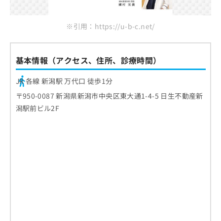
ご了
ら
み
承く
は
ださ
こ
無
※引用：https://u-b-c.net/
い。
ち
料
ら
情
報
基本情報（アクセス、住所、診療時間）
拡
掲
充
載
JR 各線 新潟駅 万代口 徒歩1分
の
情
お
〒950-0087 新潟県新潟市中央区東大通1-4-5 日生不動産新
報
申
の
潟駅前ビル2F
し
修
込
正
み
は
は
こ
こ
ち
ち
ら
ら
そ
の
他
の