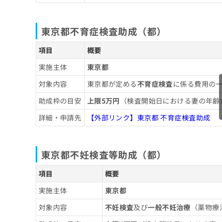
ち
み
ら
は
東京都不育症検査助成（都）
こ
ち
そ
ら
項目
概要
の
他
実施主体
東京都
の
対象内容
東京都が定める
不育症検査
に係る費用の
お
問
助成枠の目安
上限5万円
（検査開始日における妻の年齢
い
合
詳細・申請先
【外部リンク】東京都 不育症検査助成
わ
せ
は
東京都不妊検査等助成（都）
こ
ち
項目
概要
ら
実施主体
東京都
対象内容
不妊検査
及び
一般不妊治療
（薬物療