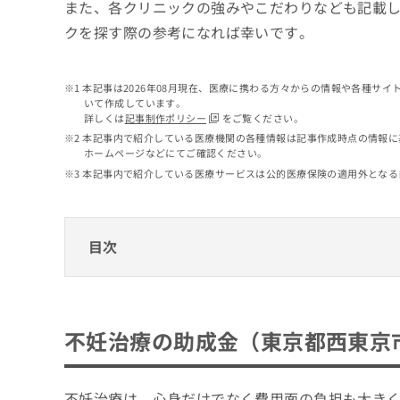
せ
こち
また、各クリニックの強みやこだわりなども記載
ち
らは
は
クを探す際の参考になれば幸いです。
マイ
こ
ら
ナビ
ち
クリ
ら
ニッ
本記事は2026年08月現在、医療に携わる方々からの情報や各種サ
クナ
いて作成しています。
広
ビサ
詳しくは
記事制作ポリシー
をご覧ください。
広
資
イト
告
告
本記事内で紹介している医療機関の各種情報は記事作成時点の情報に
への
料
出
ホームページなどにてご確認ください。
出
お問
の
稿
合せ
稿
本記事内で紹介している医療サービスは公的医療保険の適用外となる
ご
の
フォ
の
請
お
ーム
お
求
問
とな
問
りま
は
い
目次
い
す。
こ
合
合
クリ
ち
わ
ニッ
わ
ら
不妊治療の助成金（東京都西東京市）
せ
クの
せ
は
予
は
東京都不妊治療費助成（都）
約・
こ
西東京市周辺で評判の不妊治療におすすめの
不妊治療の助成金（東京都西東京
こ
無
症状
ち
東京都不育症検査助成（都）
ち
のご
料
ひろクリニック
ら
相談
ら
東京都不妊検査等助成（都）
情
医療法人社団湯川 湯川ウイメンズクリニッ
など
報
不妊治療は、心身だけでなく費用面の負担も大き
西東京市 先天性風しん症候群対策抗体検査
はで