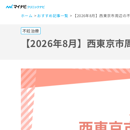
一
ホーム
おすすめ記事一覧
【2026年8月】西東京市周辺
般
ユ
不妊治療
ー
ザ
【2026年8月】西東京
ー
の
方
は
こ
ち
ら
医
マ
療
イ
ナ
関
ビ