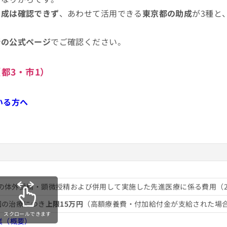
助成は確認できず
、あわせて活用できる
東京都の助成
が3種と
新の公式ページ
でご確認ください。
すすめのクリニック5選
（都3・市1）
いる方へ
診療の体外受精・顕微授精および併用して実施した先進医療に係る費用（
回の治療につき
上限15万円
（高額療養費・付加給付金が支給された場合は
スクロールできます
業（概要）