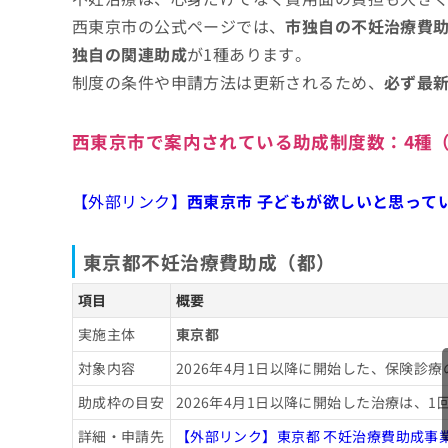
拡
ともまさ泌尿器科・皮フ科
資
きま
西東京市の公式ページでは、
市独自の不妊治療費
充
料
せん
国分寺ウーマンズクリニック
の
ので
の
独自の関連助成
が1種あります。
ご了
お
アルテミス ウイメンズ ホスピタル
ご
制度の条件や申請方法は更新されるため、
必ず最
承く
申
請
ださ
し
まとめ：西東京市周辺で評判の不妊治療にお
求
い。
込
は
西東京市で案内されている助成制度数：
4種
み
こ
は
ち
こ
ら
【外部リンク】
西東京市 子どもが欲しいと思って
ち
ら
無
東京都不妊治療費助成（都）
料
掲
情
項目
概要
載
報
情
拡
実施主体
東京都
報
充
の
の
対象内容
2026年4月1日以降に開始した、保険
修
お
助成枠の目安
2026年4月1日以降に開始した治療は、1
正
申
は
し
詳細・申請先
【外部リンク】東京都 不妊治療費助成事
こ
込