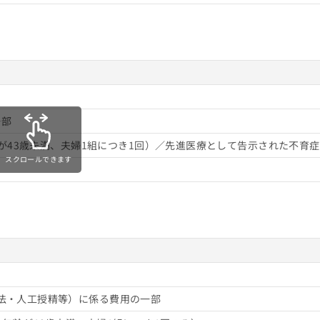
一部
が43歳未満、夫婦1組につき1回）／先進医療として告示された不育
スクロールできます
法・人工授精等）に係る費用の一部