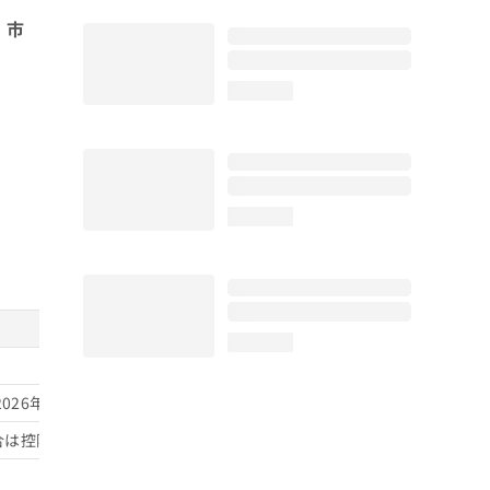
、
市
loading...
loading...
loading...
2026年3月31日までに開始した治療は、保険診療の体外受精・顕微
控除）／助成回数は保険診療の回数に準拠（治療開始時の妻の年齢が39歳