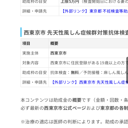
助成枠の目安
上限5万円
（検査開始日における妻の
詳細・申請先
【外部リンク】東京都 不妊検査等
西東京市 先天性風しん症候群対策抗体検
項目
概要
実施主体
西東京市
対象内容
西東京市に住民登録がある19歳以上の方
助成枠の目安
抗体検査：
無料
／予防接種：麻しん風し
詳細・申請先
【外部リンク】西東京市 先天性風しん症
本コンテンツは助成金の
概要
です（金額・回数・
必ず最新の
西東京市公式ページ
および
東京都の各
※治療の適応は医師の判断によります。助成の承