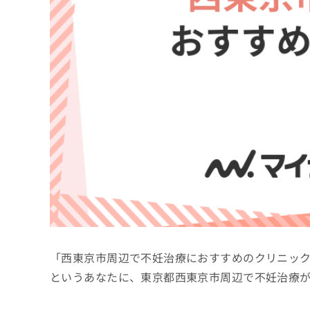
係
ク
者
リ
の
ニ
ッ
方
ク
は
ナ
こ
ビ
ち
に
関
ら
す
る
お
広
広
問
告
告
い
出
代
合
稿
わ
理
の
せ
店
お
は
「西東京市周辺で不妊治療におすすめのクリニッ
の
問
こ
い
方
ち
というあなたに、東京都西東京市周辺で不妊治療
合
ら
は
わ
こ