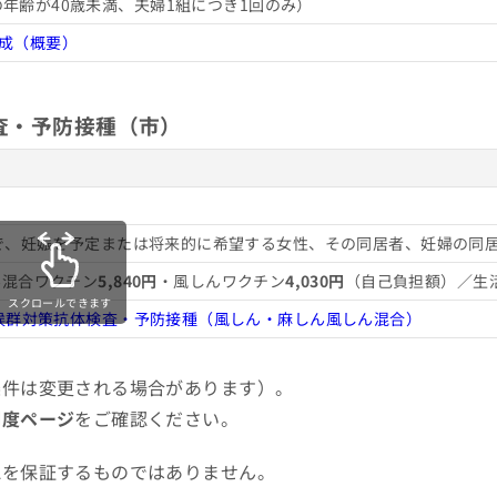
年齢が40歳未満、夫婦1組につき1回のみ）
助成（概要）
査・予防接種（市）
で、妊娠を予定または将来的に希望する女性、その同居者、妊婦の同
ん混合ワクチン
5,840円
・風しんワクチン
4,030円
（自己負担額）／生
スクロールできます
候群対策抗体検査・予防接種（風しん・麻しん風しん混合）
条件は変更される場合があります）。
制度ページ
をご確認ください。
認を保証するものではありません。