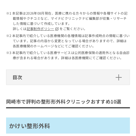
出
稿
クリ
資
稿
ニッ
の
料
クナ
本記事は2026年08月現在、医療に携わる方々からの情報や各種サイトの記
の
お
の
ビサ
載情報やクチコミなど、マイナビクリニックナビ編集部が収集・リサーチ
お
問
ご
イト
した情報に基づいて作成しています。
問
い
請
への
詳しくは
記事制作ポリシー
をご覧ください。
い
合
お問
求
本記事内で紹介している医療機関の各種情報は記事作成時点の情報に基づい
合
合せ
わ
は
ています。記事の内容から変更となっている場合がありますので、詳細は
フォ
わ
せ
こ
各医療機関のホームページなどにてご確認ください。
ーム
せ
は
ち
本記事内で紹介している医療サービスは公的医療保険の適用外となる自由診
とな
は
こ
ら
療が含まれる場合があります。詳細は各医療機関にてご確認ください。
りま
こ
ち
す。
ち
ら
クリ
無
ら
ニッ
目次
料
クの
資
情
予
岡崎市で評判の整形形外科クリニック
料
報
約・
の
症状
おすすめ10選
拡
のご
岡崎市で評判の整形形外科クリニックおすすめ10選
ご
充
相談
かけい整形外科
請
の
など
求
お
わたなべ整形リハビリクリニック
はで
は
申
きま
かけい整形外科
天野整形外科クリニック
こ
せん
し
ので
ち
込
きしもと整形外科リウマチクリニック