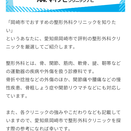
ッ
は
ク
こ
ナ
ち
ビ
「岡崎市でおすすめの整形外科クリニックを知りた
ら
に
い」
関
広
というあなたに、愛知県岡崎市で評判の整形外科クリ
す
広
告
る
告
ニックを厳選してご紹介します。
代
お
出
理
問
稿
店
い
整形外科とは、骨、関節、筋肉、軟骨、腱、靭帯など
の
合
の
お
の運動器の疾病や外傷を扱う診療科です。
わ
方
問
骨折や捻挫などの外傷のほか、関節痛や腰痛などの慢
せ
い
は
は
合
性疾患、骨粗しょう症や関節リウマチなどにも対応し
こ
こ
わ
ち
ています。
ち
せ
ら
ら
は
こ
また、各クリニックの強みやこだわりなども記載して
こち
ち
広
らは
いますので、愛知県岡崎市で整形外科クリニックを探
広
ら
告
マイ
告
出
す際の参考になれば幸いです。
ナビ