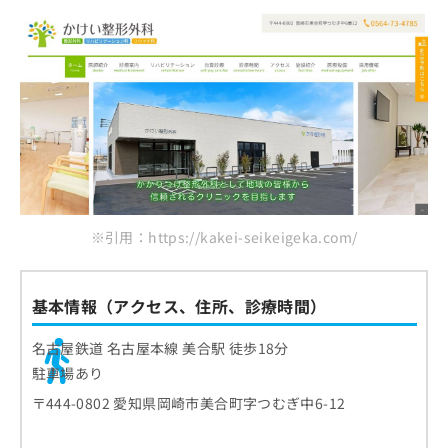
ご了
ら
み
承く
岡崎整形外科・循環器内科
は
ださ
こ
ワシミ整形外科 羽根分院
無
い。
ち
料
はまな整形外科クリニック
ら
情
西澤整形外科クリニック
報
拡
掲
菅整形外科・内科クリニック
充
載
かとう整形外科
の
情
お
報
まとめ：岡崎市で評判の整形形外科クリニック
申
の
し
修
おすすめ10選
※引用：https://kakei-seikeigeka.com/
込
正
み
は
は
こ
基本情報（アクセス、住所、診療時間）
こ
ち
ち
ら
名古屋鉄道 名古屋本線 美合駅 徒歩18分
ら
駐車場あり
そ
の
〒444-0802 愛知県岡崎市美合町字つむぎ中6-12
他
の