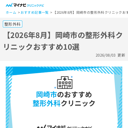
一
般
ホーム
おすすめ記事一覧
【2026年8月】岡崎市の整形外科クリニックおす
ユ
整形外科
ー
ザ
【2026年8月】岡崎市の整形外科ク
ー
リニックおすすめ10選
の
方
2026/08/03
更新
は
こ
ち
ら
医
マ
療
イ
関
ナ
係
ビ
者
ク
の
リ
方
ニ