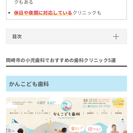
ご了
クもある
ら
み
承く
は
ださ
休日や夜間に対応している
クリニックも
こ
無
い。
ち
料
ら
情
報
目次
拡
掲
充
載
岡崎市の小児歯科でおすすめの歯科ク
の
情
リニック5選
お
報
岡崎市の小児歯科でおすすめの歯科クリニック5選
申
の
かんこども歯科
し
修
おかだ歯科＊こども歯科
込
正
み
は
かんこども歯科
すまいる歯科
は
こ
大樹寺歯科
こ
ち
ち
ら
たかすデンタルクリニック
ら
まとめ：岡崎市の小児歯科でおすすめの歯科ク
そ
の
リニック5選
他
の