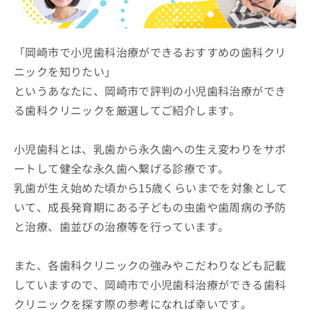
ッ
は
ク
こ
ナ
ち
ビ
「岡崎市で小児歯科治療ができるおすすめの歯科クリ
ら
に
ニックを知りたい」
関
広
というあなたに、岡崎市で評判の小児歯科治療ができ
す
広
告
る
告
る歯科クリニックを厳選してご紹介します。
代
お
出
理
問
稿
店
い
小児歯科とは、乳歯から永久歯への生え変わりをサポ
の
合
の
お
ートして健全な永久歯へ繋げる診療です。
わ
方
問
乳歯が生え始めた頃から15歳くらいまでを対象として
せ
い
は
は
合
いて、成長発育期にある子どもの虫歯や歯周病の予防
こ
こ
わ
ち
と治療、歯並びの治療等を行っています。
ち
せ
ら
ら
は
こ
また、各歯科クリニックの強みやこだわりなども記載
こち
ち
広
らは
していますので、岡崎市で小児歯科治療ができる歯科
広
ら
告
マイ
告
出
クリニックを探す際の参考になれば幸いです。
ナビ