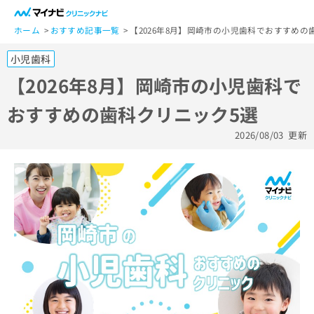
一
般
ホーム
おすすめ記事一覧
【2026年8月】岡崎市の小児歯科でおすすめの
ユ
小児歯科
ー
ザ
【2026年8月】岡崎市の小児歯科で
ー
おすすめの歯科クリニック5選
の
方
2026/08/03
更新
は
こ
ち
ら
医
マ
療
イ
関
ナ
係
ビ
者
ク
の
リ
方
ニ