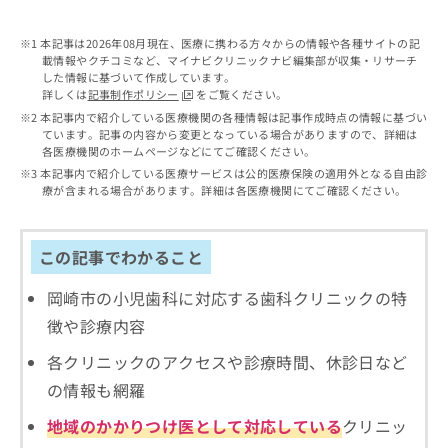
出
稿
クリ
資
稿
ニッ
の
料
クナ
本記事は2026年08月現在、医療に携わる方々からの情報や各種サイトの記
の
お
の
ビサ
載情報やクチコミなど、マイナビクリニックナビ編集部が収集・リサーチ
お
問
ご
イト
した情報に基づいて作成しています。
問
い
請
への
詳しくは
記事制作ポリシー
をご覧ください。
い
合
お問
求
本記事内で紹介している医療機関の各種情報は記事作成時点の情報に基づい
合
合せ
わ
は
ています。記事の内容から変更となっている場合がありますので、詳細は
フォ
わ
せ
こ
各医療機関のホームページなどにてご確認ください。
ーム
せ
は
ち
本記事内で紹介している医療サービスは公的医療保険の適用外となる自由診
とな
は
こ
ら
療が含まれる場合があります。詳細は各医療機関にてご確認ください。
りま
こ
ち
す。
ち
ら
クリ
無
ら
ニッ
この記事でわかること
料
クの
資
情
予
料
岡崎市の小児歯科に対応する歯科クリニックの特
報
約・
の
症状
拡
徴や診療内容
のご
ご
充
相談
請
の
各クリニックのアクセスや診療時間、休診日など
など
求
お
はで
の情報も網羅
は
申
きま
こ
せん
し
地域のかかりつけ医として対応している
クリニッ
ので
ち
込