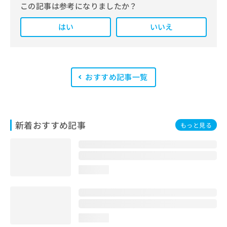
この記事は参考になりましたか？
また、医療広告ガイドラインに準拠し
はい
た編集体制を整えており、編集部内に
いいえ
は、一般社団法人薬機法医療法規格協
会が実施する「YMAA（薬機法・医療
法適法広告取扱個人認証規格）」講習
を修了したメンバーが複数名在籍して
います。
おすすめ記事一覧
新着おすすめ記事
もっと見る
loading...
loading...