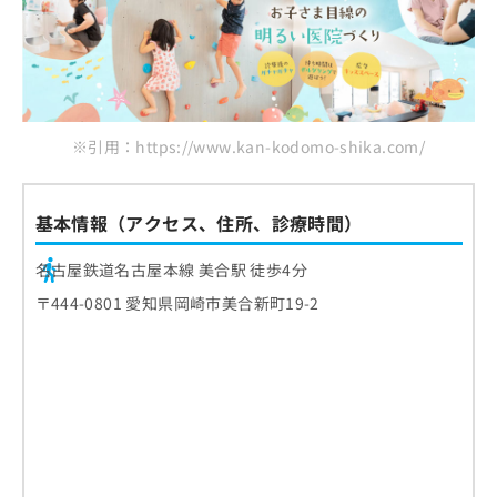
お
問
い
合
わ
せ
※引用：https://www.kan-kodomo-shika.com/
は
こ
ち
ら
基本情報（アクセス、住所、診療時間）
名古屋鉄道名古屋本線 美合駅 徒歩4分
〒444-0801 愛知県岡崎市美合新町19-2