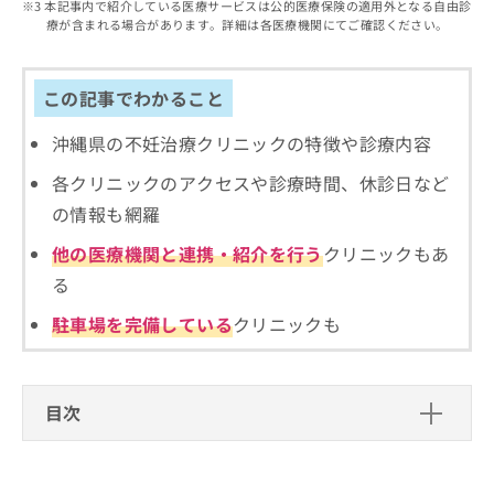
出
本記事内で紹介している医療サービスは公的医療保険の適用外となる自由診
稿
クリ
資
療が含まれる場合があります。詳細は各医療機関にてご確認ください。
稿
ニッ
の
料
クナ
の
お
の
ビサ
お
問
ご
イト
問
この記事でわかること
い
請
への
い
合
お問
求
合
合せ
沖縄県の不妊治療クリニックの特徴や診療内容
わ
は
フォ
わ
せ
こ
ーム
各クリニックのアクセスや診療時間、休診日など
せ
は
ち
とな
は
こ
ら
の情報も網羅
りま
こ
ち
す。
ち
他の医療機関と連携・紹介を行う
クリニックもあ
ら
クリ
無
ら
ニッ
る
料
クの
資
情
予
駐車場を完備している
クリニックも
料
報
約・
の
症状
拡
のご
ご
充
相談
請
の
など
目次
求
お
はで
は
申
きま
不妊治療の基礎知識
こ
せん
し
ので
ち
込
不妊治療では何をするの？