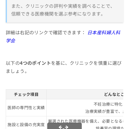
また、クリニックの評判や実績を調べることで、
信頼できる医療機関を選ぶ参考になります。
詳細は右記のリンクで確認できます：
日本産科婦人科
学会
以下の
4つのポイント
を基に、クリニックを慎重に選び
ましょう。
チェック項目
どんなところ
不妊治療に特化し
医師の専門性と実績
治療実績が豊富で、成
厳選された医療機器を備え、必要となる検
施設と設備の充実度
培養室の環境が適