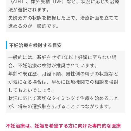
（AIH）、体外受精（IVF）など、状況に応じた治療
お
法が選択されます。
問
不妊治療の主なステップと治療法一覧
い
夫婦双方の状態を把握した上で、治療計画を立てて
合
不妊治療でよく行われる検査の基礎知
進めるのが一般的です。
わ
識
せ
は
不妊治療でどんな検査をするの？
不妊治療についてのよくある質問10選！
不妊治療を検討する目安
こ
検査を受けるタイミングの目安は？
ち
まとめ：沖縄県で評判の不妊治療におすすめの
一般的には、避妊をせず1年以上妊娠に至らない場
ら
クリニック5選
合、不妊治療の検討が推奨されています。
年齢や既往歴、月経不順、男性側の精子の状態など
が気になる場合は、早めに医療機関での相談を検討
してもよいでしょう。
状況に応じて適切なタイミングで治療を始めること
が、将来の選択肢を広げることにつながります。
不妊治療は、妊娠を希望する方に向けた専門的な医療