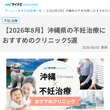
一
般
ホーム
おすすめ記事一覧
【2026年8月】沖縄県の不妊治療におすすめの
ユ
不妊治療
ー
ザ
【2026年8月】沖縄県の不妊治療に
ー
おすすめのクリニック5選
の
方
2026/08/03
更新
は
こ
ち
ら
医
マ
療
イ
関
ナ
係
ビ
者
ク
の
リ
方
ニ