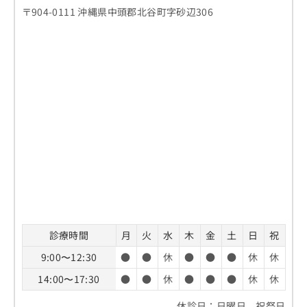
〒904-0111 沖縄県中頭郡北谷町字砂辺306
診療時間
月
火
水
木
金
土
日
祝
9:00〜12:30
●
●
休
●
●
●
休
休
14:00〜17:30
●
●
休
●
●
●
休
休
休診日：日曜日、祝祭日