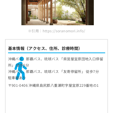
※引用：https://soranomori.info/
基本情報（アクセス、住所、診療時間）
沖縄バス、那覇バス、琉球バス 「県営屋宜原団地入口停留
所」 徒歩5分
沖縄バス、那覇バス、琉球バス 「友寄停留所」 徒歩7分
駐車場あり
〒901-0406 沖縄県島尻郡八重瀬町字屋宜原229番地の1