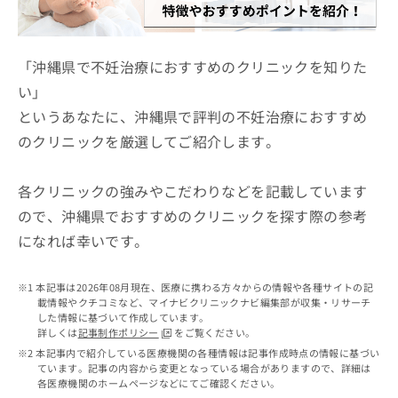
ッ
は
ク
こ
ナ
ち
ビ
「沖縄県で不妊治療におすすめのクリニックを知りた
ら
に
い」
関
広
というあなたに、沖縄県で評判の不妊治療におすすめ
す
広
告
る
告
のクリニックを厳選してご紹介します。
代
お
出
理
問
稿
店
い
各クリニックの強みやこだわりなどを記載しています
の
合
の
お
ので、沖縄県でおすすめのクリニックを探す際の参考
わ
方
問
になれば幸いです。
せ
い
は
は
合
こ
こ
わ
ち
本記事は2026年08月現在、医療に携わる方々からの情報や各種サイトの記
ち
せ
ら
載情報やクチコミなど、マイナビクリニックナビ編集部が収集・リサーチ
ら
は
した情報に基づいて作成しています。
こ
詳しくは
記事制作ポリシー
をご覧ください。
こち
ち
広
本記事内で紹介している医療機関の各種情報は記事作成時点の情報に基づい
らは
広
ら
ています。記事の内容から変更となっている場合がありますので、詳細は
告
マイ
各医療機関のホームページなどにてご確認ください。
告
出
ナビ