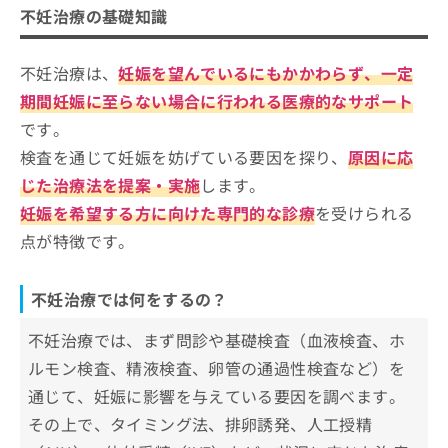
ご了
不妊治療を受けるクリニック、どうやって選べ
ら
み
不妊治療の基礎知識
承く
不妊治療を検討する目安
は
ばいい？
ださ
こ
無
い。
ち
不妊治療は、
妊娠を望んでいるにもかかわらず、一定
不妊治療ができるクリニックを選ぶ際にチェッ
料
ら
情
クする4つのポイント
期間妊娠に至らない場合に行われる医療的なサポート
報
です。
拡
掲
そもそも不妊治療ってなに？各ステップの概要
充
検査を通じて妊娠を妨げている要因を探り、
原因に応
載
や検査なども解説
の
情
じた治療法を提案・実施
します。
お
報
沖縄県で評判の不妊治療におすすめの
妊娠を希望する方に向けた専門的な診療
を受けられる
申
の
クリニック5選
し
修
点が特徴です。
込
正
空の森クリニック
み
は
ウィメンズクリニック糸数
は
こ
不妊治療では何をするの？
こ
ち
やびく産婦人科・小児科
ち
ら
不妊治療では、まず問診や基礎検査（血液検査、ホ
ゆいクリニック
ら
ルモン検査、精液検査、卵管の通過性検査など）を
そ
宮良クリニック
通じて、妊娠に影響を与えている要因を調べます。
の
他
その上で、タイミング法、排卵誘発、人工授精
【不妊治療の基礎知識】これを知ってから不妊
の
治療を検討しよう！