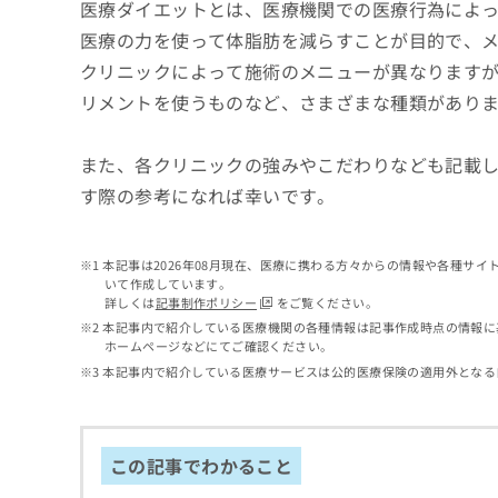
せ
こち
医療ダイエットとは、医療機関での医療行為によ
ち
らは
は
医療の力を使って体脂肪を減らすことが目的で、
マイ
こ
ら
ナビ
クリニックによって施術のメニューが異なります
ち
クリ
ら
リメントを使うものなど、さまざまな種類があり
ニッ
クナ
広
ビサ
広
資
イト
告
また、各クリニックの強みやこだわりなども記載
告
への
料
出
す際の参考になれば幸いです。
出
お問
の
稿
合せ
稿
ご
の
フォ
の
請
お
ーム
お
本記事は2026年08月現在、医療に携わる方々からの情報や各種サ
求
問
とな
問
いて作成しています。
りま
は
い
詳しくは
記事制作ポリシー
をご覧ください。
い
す。
こ
合
合
クリ
本記事内で紹介している医療機関の各種情報は記事作成時点の情報に
ち
わ
ニッ
ホームページなどにてご確認ください。
わ
ら
せ
クの
せ
本記事内で紹介している医療サービスは公的医療保険の適用外となる
は
予
は
約・
こ
こ
無
症状
ち
ち
のご
料
ら
相談
ら
この記事でわかること
情
など
報
はで