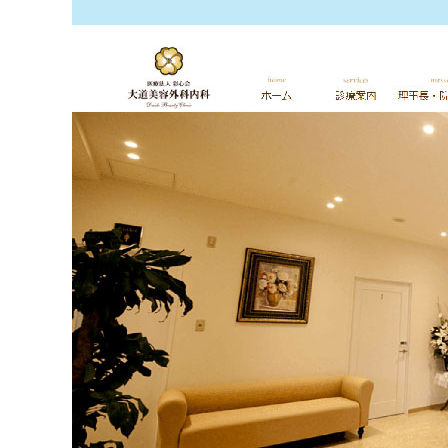
ち
み
ら
は
こ
ち
そ
ら
の
他
の
お
問
い
合
わ
せ
は
こ
ち
ら