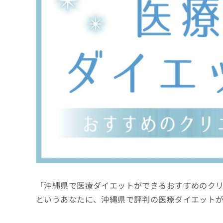
係
ク
者
リ
の
ニ
ッ
方
ク
は
ナ
こ
ビ
ち
に
関
ら
す
る
お
広
広
問
告
告
い
出
代
合
稿
わ
理
の
せ
店
お
は
「沖縄県で医療ダイエットができるおすすめのク
の
問
こ
い
方
ち
というあなたに、沖縄県で評判の医療ダイエット
合
ら
は
わ
こ