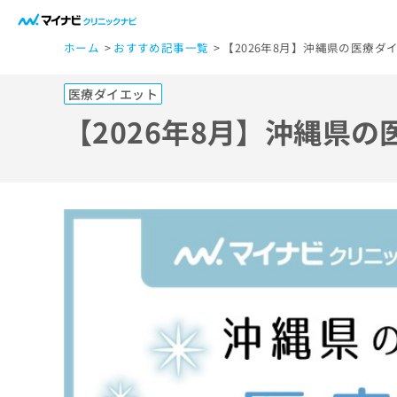
一
ホーム
おすすめ記事一覧
【2026年8月】沖縄県の医療
般
ユ
医療ダイエット
ー
ザ
【2026年8月】沖縄県
ー
の
方
は
こ
ち
ら
医
マ
療
イ
ナ
関
ビ