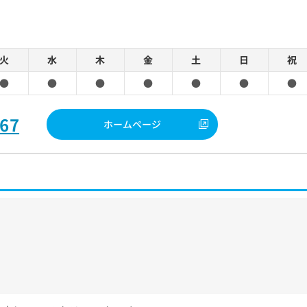
火
水
木
金
土
日
祝
●
●
●
●
●
●
●
767
ホームページ