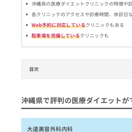
拡
沖縄県の医療ダイエットクリニックの特徴や
資
きま
充
料
せん
各クリニックのアクセスや診療時間、休診日
の
ので
の
ご了
お
ご
Web予約に対応している
クリニックもある
承く
申
請
ださ
し
求
い。
駐車場を完備している
クリニックも
込
は
み
こ
は
ち
こ
ら
ち
ら
目次
無
料
沖縄県で評判の医療ダイエットができるおす
掲
情
載
報
大道美容外科内科
情
拡
沖縄県で評判の医療ダイエットが
沖縄スキンケアクリニック
報
充
の
の
愛和ファミリークリニック
修
お
エミナルクリニック 那覇院
正
申
は
し
大道美容外科内科
まとめ：沖縄県で評判の医療ダイエットがで
こ
込