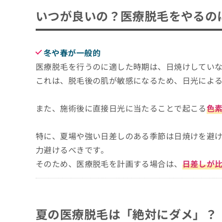
ち
み
いつが良いの？医療脱毛をやるの
フレイアクリニック 沖縄那覇院
ら
は
エルプラスクリニック 沖縄那覇院
こ
ち
そ
医療脱毛をお考えの方へ向けたよくある5つ
ら
冬や春が一般的
の
医療脱毛を行うのに適した時期は、日焼けしてい
他
まとめ：沖縄県で評判の医療脱毛におすすめ
の
これは、脱毛後の肌が敏感になるため、日光によ
お
問
い
また、施術後に直接日光に当たることで起こる
色
合
わ
特に、夏場や強い日差しのある季節は日焼けを避
せ
は
力避けるべきです。
こ
そのため、医療脱毛を計画する場合は、
日差しが
ち
ら
夏の医療脱毛は「絶対にダメ」？