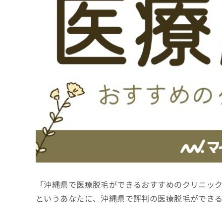
係
ク
者
リ
の
ニ
ッ
方
ク
は
ナ
こ
ビ
ち
に
関
ら
す
る
お
広
広
問
告
告
い
出
代
合
稿
わ
理
の
せ
店
お
は
「沖縄県で医療脱毛ができるおすすめのクリニッ
の
問
こ
い
方
ち
というあなたに、沖縄県で評判の医療脱毛ができ
合
ら
は
わ
こ