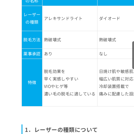
の名称
レーザー
アレキサンドライト
ダイオード
の種類
脱毛方法
熱破壊式
熱破壊式
薬事承認
あり
なし
脱毛効果を
日焼け肌や敏感肌
早く実感しやすい
幅広い肌質に対応
特徴
VIOやヒゲ等
冷却装置搭載で
濃い毛の脱毛に適している
痛みに配慮した設
1．レーザーの種類について