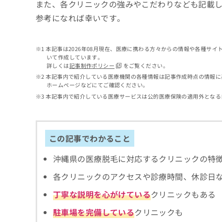
せ
こち
また、各クリニックの強みやこだわりなども記載
ち
らは
は
参考になれば幸いです。
マイ
こ
ら
ナビ
ち
クリ
ら
ニッ
本記事は2026年08月現在、医療に携わる方々からの情報や各種サ
クナ
いて作成しています。
広
ビサ
詳しくは
記事制作ポリシー
をご覧ください。
広
資
イト
告
告
本記事内で紹介している医療機関の各種情報は記事作成時点の情報に
への
料
出
ホームページなどにてご確認ください。
出
お問
の
稿
合せ
稿
本記事内で紹介している医療サービスは公的医療保険の適用外となる
ご
の
フォ
の
請
お
ーム
お
求
問
とな
問
りま
は
い
い
この記事でわかること
す。
こ
合
合
クリ
ち
わ
ニッ
わ
沖縄県の医療脱毛に対応するクリニックの特
ら
せ
クの
せ
は
予
は
各クリニックのアクセスや診療時間、休診日
約・
こ
こ
無
症状
ち
丁寧な説明を心がけている
クリニックもある
ち
のご
料
ら
相談
ら
情
駐車場を完備している
クリニックも
など
報
はで