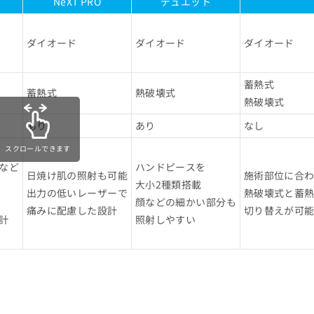
NeXT PRO
デュエット
ダイオード
ダイオード
ダイオード
蓄熱式
蓄熱式
熱破壊式
熱破壊式
あり
あり
なし
スクロールできます
など
ハンドピースを
日焼け肌の照射も可能
施術部位に合
大小2種類搭載
出力の低いレーザーで
熱破壊式と蓄
顔などの細かい部分も
痛みに配慮した設計
切り替えが可
計
照射しやすい