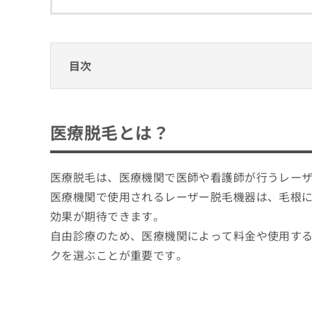
拡
資
きま
充
料
せん
の
ので
の
ご了
お
ご
承く
申
請
目次
ださ
し
求
い。
込
は
医療脱毛とは？
み
こ
は
ち
医療脱毛とは？
いつが良いの？医療脱毛をやるのに適した時
こ
ら
ち
冬や春が一般的
夏の医療脱毛は「絶対にダメ」？
ら
無
医療脱毛は、医療機関で医師や看護師が行うレー
1．日焼け対策
医療脱毛機器にはどんな種類がある？主な8
料
医療機関で使用されるレーザー脱毛機器は、毛根
掲
情
2．肌の保湿
1．レーザーの種類について
載
報
効果が期待できます。
医療脱毛クリニックを選ぶ際のポイント
3．施術後のケア
情
拡
2．脱毛方法について
自由診療のため、医療機関によって料金や使用す
脱毛機の種類
報
充
沖縄県で評判の医療脱毛におすすめのクリニ
クを選ぶことが重要です。
の
の
レーザーの種類
ブランクリニック 沖縄院
修
お
回数と料金
正
申
沖縄マリアクリニック
は
し
脱毛の箇所
沖縄皮膚科医院 八重瀬クリニック
こ
込