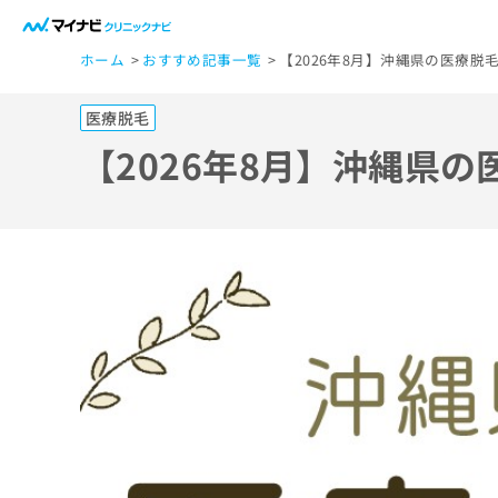
一
ホーム
おすすめ記事一覧
【2026年8月】沖縄県の医療脱
般
ユ
医療脱毛
ー
ザ
【2026年8月】沖縄県
ー
の
方
は
こ
ち
ら
医
マ
療
イ
ナ
関
ビ