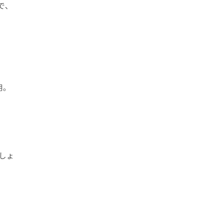
で、
用。
しょ