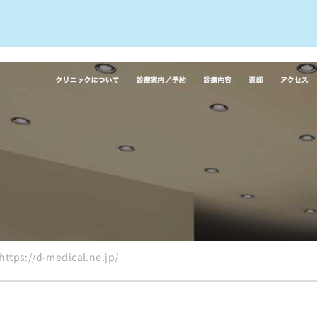
めのクリニック10選
ps://d-medical.ne.jp/