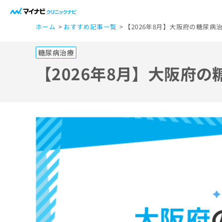
一
ホーム
おすすめ記事一覧
【2026年8月】大阪府の糖尿病
般
ユ
糖尿病治療
ー
ザ
【2026年8月】大阪府
ー
の
方
は
こ
ち
ら
医
マ
療
イ
ナ
関
ビ