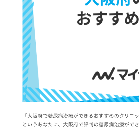
係
ク
者
リ
の
ニ
ッ
方
ク
は
ナ
こ
ビ
ち
に
関
ら
す
る
お
広
広
問
告
告
い
出
代
合
稿
わ
理
の
せ
店
お
は
「大阪府で糖尿病治療ができるおすすめのクリニ
の
問
こ
い
方
ち
というあなたに、大阪府で評判の糖尿病治療がで
合
ら
は
わ
こ