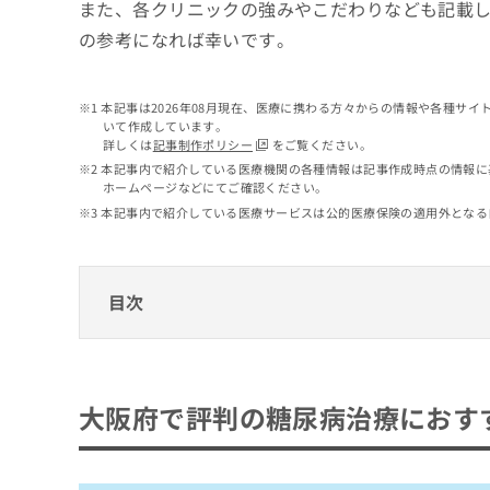
せ
こち
また、各クリニックの強みやこだわりなども記載
ち
らは
は
の参考になれば幸いです。
マイ
こ
ら
ナビ
ち
クリ
ら
ニッ
本記事は2026年08月現在、医療に携わる方々からの情報や各種サ
クナ
いて作成しています。
広
ビサ
詳しくは
記事制作ポリシー
をご覧ください。
広
資
イト
告
告
本記事内で紹介している医療機関の各種情報は記事作成時点の情報に
への
料
出
ホームページなどにてご確認ください。
出
お問
の
稿
合せ
稿
本記事内で紹介している医療サービスは公的医療保険の適用外となる
ご
の
フォ
の
請
お
ーム
お
求
問
とな
問
りま
は
い
目次
い
す。
こ
合
合
クリ
ち
わ
ニッ
わ
ら
大阪府で評判の糖尿病治療におすすめのクリ
せ
クの
せ
は
予
は
D Medical Clinic Osaka
約・
こ
大阪府で評判の糖尿病治療におす
こ
無
症状
ち
玉城クリニック
ち
のご
料
ら
相談
ら
大阪グランドクリニック HEP NAVIO
情
など
報
佐藤内科クリニック
はで