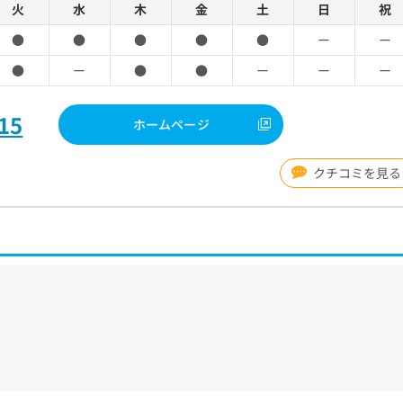
火
水
木
金
土
日
祝
●
●
●
●
●
ー
ー
●
ー
●
●
ー
ー
ー
15
ホームページ
クチコミを見る