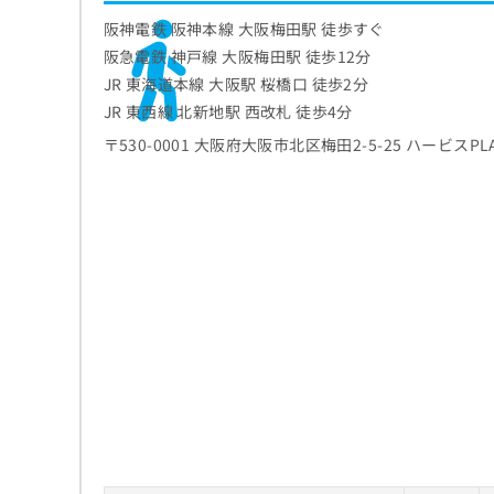
ち
み
阪神電鉄 阪神本線 大阪梅田駅 徒歩すぐ
ら
は
阪急電鉄 神戸線 大阪梅田駅 徒歩12分
こ
JR 東海道本線 大阪駅 桜橋口 徒歩2分
ち
そ
ら
JR 東西線 北新地駅 西改札 徒歩4分
の
〒530-0001 大阪府大阪市北区梅田2-5-25 ハービスPLA
他
の
お
問
い
合
わ
せ
は
こ
ち
ら