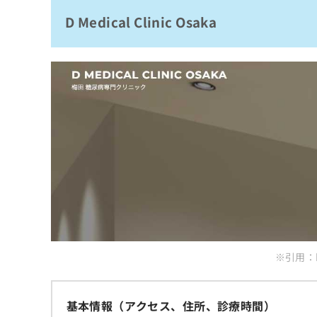
拡
資
きま
D Medical Clinic Osaka
健美クリニック
充
料
せん
の
ので
の
阿波座とい内科クリニック
ご了
お
ご
承く
糖尿病・代謝内科 宮田クリニック
申
請
ださ
し
求
関目やまもと糖尿病内科
い。
込
は
姜内科クリニック
み
こ
は
ち
サクラ糖尿病・腎臓・内科クリニック
こ
ら
ち
まとめ：大阪府で評判の糖尿病治療におすす
ら
無
料
掲
情
載
報
情
拡
報
充
※引用：htt
の
の
修
お
正
申
は
し
基本情報（アクセス、住所、診療時間）
こ
込