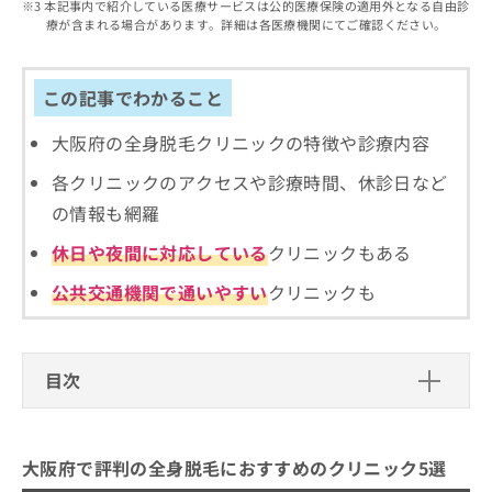
出
本記事内で紹介している医療サービスは公的医療保険の適用外となる自由診
稿
クリ
資
療が含まれる場合があります。詳細は各医療機関にてご確認ください。
稿
ニッ
の
料
クナ
の
お
の
ビサ
お
問
ご
イト
問
この記事でわかること
い
請
への
い
合
お問
求
合
合せ
大阪府の全身脱毛クリニックの特徴や診療内容
わ
は
フォ
わ
せ
こ
ーム
各クリニックのアクセスや診療時間、休診日など
せ
は
ち
とな
は
こ
ら
の情報も網羅
りま
こ
ち
す。
ち
休日や夜間に対応している
クリニックもある
ら
クリ
無
ら
ニッ
料
クの
公共交通機関で通いやすい
クリニックも
資
情
予
料
報
約・
の
症状
拡
のご
ご
充
目次
相談
請
の
など
求
お
はで
大阪府で評判の全身脱毛におすすめの
は
申
きま
クリニック5選
こ
せん
し
大阪府で評判の全身脱毛におすすめのクリニック5選
ので
ち
込
よつば会クリニック 大阪・梅田院