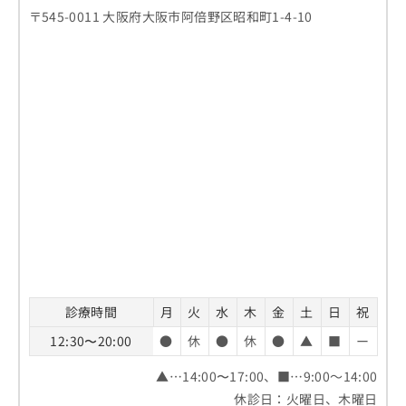
〒545-0011 大阪府大阪市阿倍野区昭和町1-4-10
診療時間
月
火
水
木
金
土
日
祝
12:30〜20:00
●
休
●
休
●
▲
■
ー
▲…14:00〜17:00、■…9:00～14:00
休診日：火曜日、木曜日