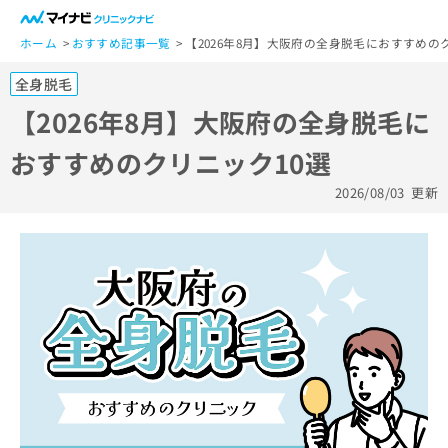
一
般
ホーム
おすすめ記事一覧
【2026年8月】大阪府の全身脱毛におすすめの
ユ
全身脱毛
ー
ザ
【2026年8月】大阪府の全身脱毛に
ー
おすすめのクリニック10選
の
方
2026/08/03
更新
は
こ
ち
ら
医
マ
療
イ
関
ナ
係
ビ
者
ク
の
リ
方
ニ