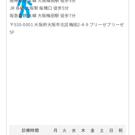
阪神電鉄 本線 大阪梅田駅 徒歩5分
お
JR 各線 大阪駅 桜橋口 徒歩5分
問
阪急電鉄 各線 大阪梅田駅 徒歩7分
い
合
〒530-0001 大阪府大阪市北区梅田2-4-9 ブリーゼブリーゼ
わ
5F
せ
は
こ
ち
ら
診療時間
月
火
水
木
金
土
日
祝