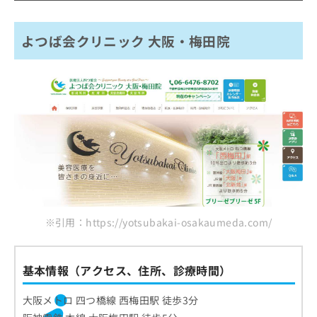
ご了
ら
み
承く
フェミークリニック 大阪梅田院
は
ださ
こ
無
い。
よつば会クリニック 大阪・梅田院
ハルクリニック
ち
料
クリニーク大阪心斎橋
ら
情
報
ミセルクリニック 大阪梅田院
拡
掲
えいご皮フ科 大阪院
充
載
の
ソノクリニック 大阪院
情
お
報
ツツイ美容外科
申
の
し
あおばクリニック 大阪梅田院
修
込
正
ブランクリニック 大阪梅田院
み
は
は
こ
まとめ：大阪府で評判の全身脱毛におすすめの
こ
※引用：https://yotsubakai-osakaumeda.com/
ち
クリニック5選
ち
ら
ら
基本情報（アクセス、住所、診療時間）
そ
の
他
大阪メトロ 四つ橋線 西梅田駅 徒歩3分
の