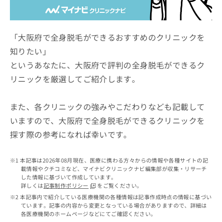
ッ
は
ク
こ
ナ
ち
ビ
「大阪府で全身脱毛ができるおすすめのクリニックを
ら
に
知りたい」
関
広
というあなたに、大阪府で評判の全身脱毛ができるク
す
広
告
る
告
リニックを厳選してご紹介します。
代
お
出
理
問
稿
店
い
また、各クリニックの強みやこだわりなども記載して
の
合
の
お
いますので、大阪府で全身脱毛ができるクリニックを
わ
方
問
探す際の参考になれば幸いです。
せ
い
は
は
合
こ
こ
わ
ち
本記事は2026年08月現在、医療に携わる方々からの情報や各種サイトの記
ち
せ
ら
載情報やクチコミなど、マイナビクリニックナビ編集部が収集・リサーチ
ら
は
した情報に基づいて作成しています。
こ
詳しくは
記事制作ポリシー
をご覧ください。
こち
ち
広
本記事内で紹介している医療機関の各種情報は記事作成時点の情報に基づい
らは
広
ら
ています。記事の内容から変更となっている場合がありますので、詳細は
告
マイ
各医療機関のホームページなどにてご確認ください。
告
出
ナビ