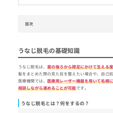
拡
資
きま
充
料
せん
の
ので
の
ご了
お
ご
承く
申
請
目次
ださ
し
求
い。
込
は
うなじ脱毛の基礎知識
み
こ
は
ち
うなじ脱毛とは？何をするの？
うなじ脱毛を受ける医療機関、どうやって選
こ
ら
うなじ脱毛の基礎知識
うなじ脱毛を検討する目安
ち
クリニックを選ぶ際にチェックする4つのポ
ら
無
うなじ脱毛の特徴は？一般的な施術の流れ
うなじ脱毛は、
首の後ろから襟足にかけて生える
大阪府で評判のうなじ脱毛におすすめのクリ
料
掲
情
髪をまとめた際の見た目を整えたい場合や、自己
ツツイ美容外科
載
報
医療機関では、
医療用レーザー機器を用いて毛根
情
拡
天王寺フェミークリニック
報
相談しながら進めることが可能
です。
充
LaLa clinic
の
の
修
お
よつば会クリニック 大阪・梅田院
正
うなじ脱毛とは？何をするの？
申
MIKIクリニック豊中駅前
は
し
こ
込