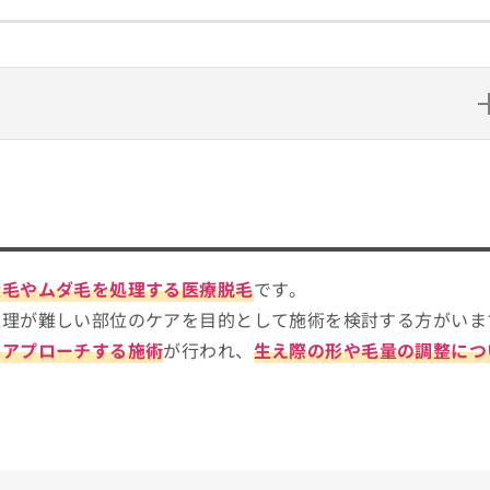
べばいい？
イント
も紹介
産毛やムダ毛を処理する医療脱毛
です。
ニック10選
処理が難しい部位のケアを目的として施術を検討する方がいま
にアプローチする施術
が行われ、
生え際の形や毛量の調整につ