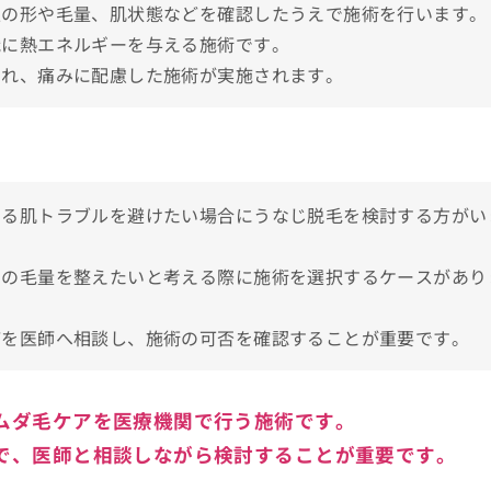
足の形や毛量、肌状態などを確認したうえで施術を行います。
織に熱エネルギーを与える施術です。
われ、痛みに配慮した施術が実施されます。
討しよう！
よる肌トラブルを避けたい場合にうなじ脱毛を検討する方がい
用語集
りの毛量を整えたいと考える際に施術を選択するケースがあり
どを医師へ相談し、施術の可否を確認することが重要です。
めのクリニック10選
ムダ毛ケアを医療機関で行う施術です。
で、医師と相談しながら検討することが重要です。