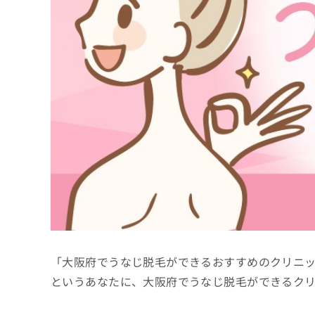
係
ク
者
リ
の
ニ
ッ
方
ク
は
ナ
こ
ビ
ち
に
関
ら
す
る
お
広
広
問
告
告
い
出
代
合
稿
わ
理
の
せ
店
お
は
「大阪府でうなじ脱毛ができるおすすめのクリニ
の
問
こ
い
方
ち
というあなたに、大阪府でうなじ脱毛ができるク
合
ら
は
わ
こ