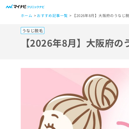
一
ホーム
おすすめ記事一覧
【2026年8月】大阪府のうなじ
般
ユ
うなじ脱毛
ー
ザ
【2026年8月】大阪府
ー
の
方
は
こ
ち
ら
医
マ
療
イ
ナ
関
ビ