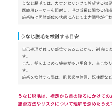
おおかわ皮ふ科クリニック
うなじ脱毛では、カウンセリングで希望する襟
ち
み
いわさか皮フ科クリニック
ら
医療用レーザーを照射し、毛の成長に関わる組
は
こ
岸和田形成外科
施術時は照射部位の状態に応じて出力調整が行
ち
ウィンクリニック 大阪梅田院
そ
ら
の
ロレシー美容クリニック 心斎橋駅前院
他
うなじ脱毛を検討する目安
の
【うなじ脱毛について】これを知ってから検
お
問
自己処理が難しい部位であることから、剃毛に
うなじ脱毛を受ける前に知っておきたい基礎
い
す。
合
医療レーザー脱毛
うなじ脱毛はどんな流れで進むの？
また、髪をまとめる機会が多い場合や、首まわ
わ
うなじ（襟足）
せ
す。
1．カウンセリング予約
うなじ脱毛に関するよくある質問10選！
は
照射
施術を検討する際は、肌状態や体調、既往歴な
2．問診と肌・毛の状態チェック
こ
毛周期
まとめ：大阪府で評判のうなじ脱毛におすす
ち
3．医師による診察と施術可否の判断
ら
剃毛（シェービング）
4．施術計画・プランと費用の説明
うなじ脱毛は、襟足から首の後ろにかけての
照射範囲
5．施術開始と経過管理
施術方法やリスクについて理解を深めたうえ
テスト照射