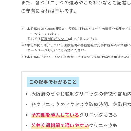
せ
こち
また、各クリニックの強みやこだわりなども記載
ち
らは
は
の参考になれば幸いです。
マイ
こ
ら
ナビ
ち
クリ
ら
ニッ
本記事は2026年08月現在、医療に携わる方々からの情報や各種サ
クナ
いて作成しています。
広
ビサ
詳しくは
記事制作ポリシー
をご覧ください。
広
資
イト
告
告
本記事内で紹介している医療機関の各種情報は記事作成時点の情報に
への
料
出
ホームページなどにてご確認ください。
出
お問
の
稿
合せ
稿
本記事内で紹介している医療サービスは公的医療保険の適用外となる
ご
の
フォ
の
請
お
ーム
お
求
問
とな
問
りま
は
い
い
この記事でわかること
す。
こ
合
合
クリ
ち
わ
ニッ
わ
大阪府のうなじ脱毛クリニックの特徴や診療
ら
せ
クの
せ
は
予
は
各クリニックのアクセスや診療時間、休診日
約・
こ
こ
無
症状
ち
予約制を導入している
クリニックもある
ち
のご
料
ら
相談
ら
情
公共交通機関で通いやすい
クリニックも
など
報
はで