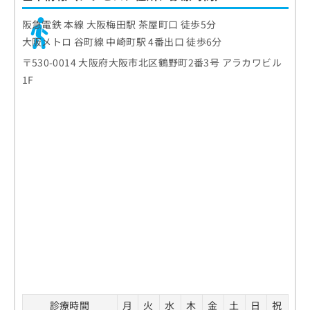
阪急電鉄 本線 大阪梅田駅 茶屋町口 徒歩5分
大阪メトロ 谷町線 中崎町駅 4番出口 徒歩6分
〒530-0014 大阪府大阪市北区鶴野町2番3号 アラカワビル
1F
診療時間
月
火
水
木
金
土
日
祝