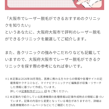
ッ
は
ク
こ
ナ
ち
ビ
「大阪市でレーザー脱毛ができるおすすめのクリニッ
ら
に
クを知りたい」
関
広
というあなたに、大阪府大阪市で評判のレーザー脱毛
す
広
告
る
告
ができるクリニックを厳選してご紹介します。
代
お
出
理
問
稿
店
い
また、各クリニックの強みやこだわりなども記載して
の
合
の
お
いますので、大阪府大阪市でレーザー脱毛ができるク
わ
方
問
リニックを探す際の参考になれば幸いです。
せ
い
は
は
合
こ
こ
わ
ち
本記事は2026年08月現在、医療に携わる方々からの情報や各種サイトの記
ち
せ
ら
載情報やクチコミなど、マイナビクリニックナビ編集部が収集・リサーチ
ら
は
した情報に基づいて作成しています。
こ
詳しくは
記事制作ポリシー
をご覧ください。
こち
ち
広
本記事内で紹介している医療機関の各種情報は記事作成時点の情報に基づい
らは
広
ら
ています。記事の内容から変更となっている場合がありますので、詳細は
告
マイ
各医療機関のホームページなどにてご確認ください。
告
出
ナビ