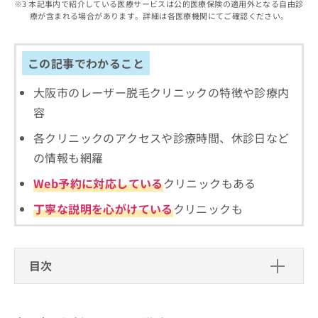
出
本記事内で紹介している医療サービスは公的医療保険の適用外となる自由診
稿
クリ
資
療が含まれる場合があります。詳細は各医療機関にてご確認ください。
稿
ニッ
の
料
クナ
の
お
の
ビサ
お
問
ご
イト
問
この記事でわかること
い
請
への
い
合
お問
求
合
合せ
大阪市のレーザー脱毛クリニックの特徴や診療内
わ
は
フォ
わ
せ
こ
容
ーム
せ
は
ち
とな
は
こ
ら
各クリニックのアクセスや診療時間、休診日など
りま
こ
ち
す。
の情報も網羅
ち
ら
クリ
無
ら
ニッ
Web予約に対応している
クリニックもある
料
クの
資
情
予
丁寧な説明を心がけている
クリニックも
料
報
約・
の
症状
拡
のご
ご
充
相談
請
の
など
目次
求
お
はで
は
申
きま
大阪市で評判のレーザー脱毛におすす
こ
せん
し
ので
ち
めのクリニック10選
込