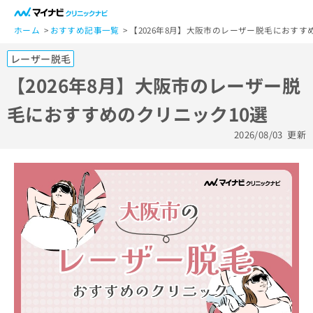
一
般
ホーム
おすすめ記事一覧
【2026年8月】大阪市のレーザー脱毛におすす
ユ
レーザー脱毛
ー
ザ
【2026年8月】大阪市のレーザー脱
ー
毛におすすめのクリニック10選
の
方
2026/08/03
更新
は
こ
ち
ら
医
マ
療
イ
関
ナ
係
ビ
者
ク
の
リ
方
ニ