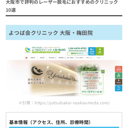
ご了
大阪市で評判のレーザー脱毛におすすめのクリニック
ら
み
承く
よつば会クリニック 大阪・梅田院
は
10選
ださ
こ
スキンクリニック亜門
無
い。
ち
料
茶屋町皮フ科クリニック
ら
情
よつば会クリニック 大阪・梅田院
W CLINIC 心斎橋院
報
拡
掲
浜口クリニック
充
載
ゆうきクリニック 梅田茶屋町院
の
情
お
報
みきなクリニック
申
の
つかはらクリニック
し
修
込
正
藤井クリニック
み
は
大阪皮膚のできものと粉瘤クリニック古林形成外
は
こ
こ
科 難波院
ち
ち
ら
ら
まとめ：大阪市で評判のレーザー脱毛におすす
※引用：https://yotsubakai-osakaumeda.com/
めのクリニック10選
そ
の
他
基本情報（アクセス、住所、診療時間）
の