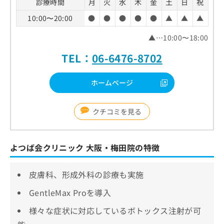
診療時間
月
火
水
木
金
土
日
祝
10:00〜20:00
●
●
●
●
●
▲
▲
▲
▲…10:00〜18:00
TEL：
06-6476-8702
ホームページ
クチコミを見る
よつば会クリニック 大阪・梅田院の特徴
皮膚科、形成外科の診療も実施
GentleMax Proを導入
様々な症状に対応しているボトックス注射が可