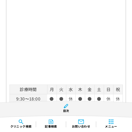
診療時間
月
火
水
木
金
土
日
祝
9:30〜18:00
●
●
休
●
●
●
休
休
休診日：水曜日、日曜日、祝祭日
目次
TEL：
0120-192-917
クリニック
検索
記事検索
お問い合わせ
メニュー