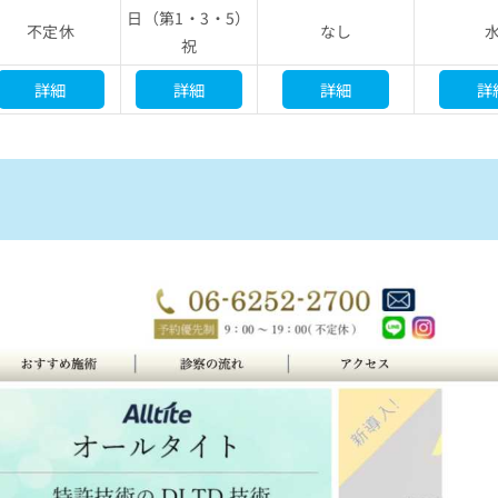
日（第1・3・5）
不定休
なし
祝
詳細
詳細
詳細
詳