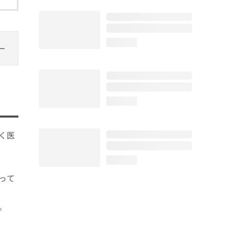
loading...
loading...
く医
loading...
って
。