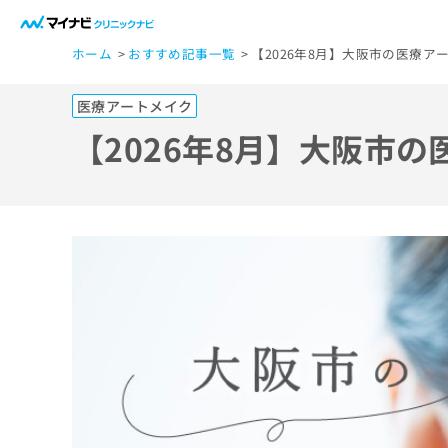
一
ホーム
おすすめ記事一覧
【2026年8月】大阪市の医療ア
般
ユ
医療アートメイク
ー
ザ
【2026年8月】大阪市
ー
の
方
は
こ
ち
ら
医
マ
療
イ
ナ
関
ビ