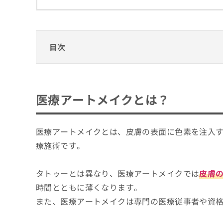
拡
資
きま
充
料
せん
の
ので
の
ご了
お
ご
承く
申
請
目次
ださ
し
求
い。
込
は
医療アートメイクとは？
み
こ
は
ち
医療アートメイクのメリット
こ
ら
医療アートメイクとは？
ち
持続性
大阪市で評判の医療アートメイクにおすすめ
ら
利便性
無
クリニーク大阪心斎橋
医療アートメイクとは、皮膚の表面に色素を注入
料
自身に合った仕上がり
掲
情
TRUE DESIGN CLINIC
療施術です。
載
報
美容皮膚科エルムクリニック 大阪院
情
拡
報
タトゥーとは異なり、医療アートメイクでは
皮膚
充
MAクリニック心斎橋
の
の
時間とともに薄くなります。
心斎橋フェミークリニック
修
お
また、医療アートメイクは専門の医療従事者や資
正
申
恵聖会クリニック 心斎橋院
は
し
湘南AGAクリニック 大阪院
こ
込