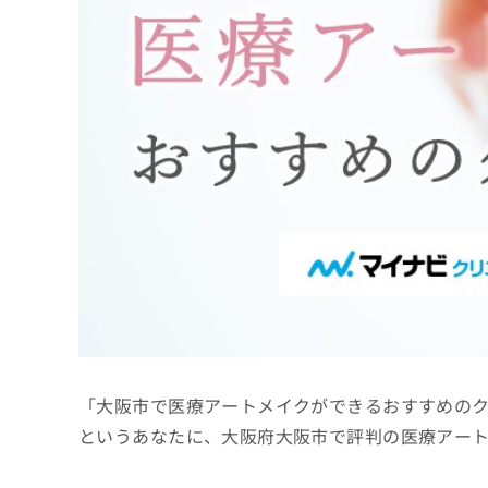
係
ク
者
リ
の
ニ
ッ
方
ク
は
ナ
こ
ビ
ち
に
関
ら
す
る
お
広
広
問
告
告
い
出
代
合
稿
わ
理
の
せ
店
お
は
「大阪市で医療アートメイクができるおすすめの
の
問
こ
い
方
ち
というあなたに、大阪府大阪市で評判の医療アー
合
ら
は
わ
こ