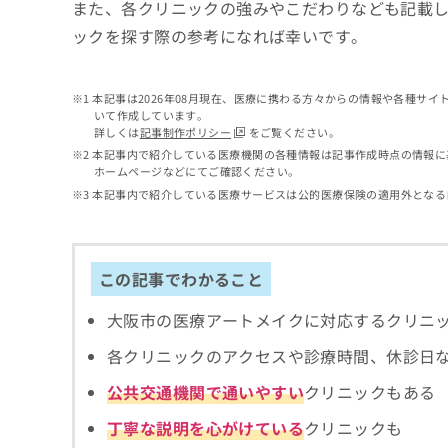
せ
こち
また、各クリニックの強みやこだわりなども記載
ち
らは
は
ックを探す際の参考になれば幸いです。
マイ
こ
ら
ナビ
ち
クリ
ら
ニッ
本記事は2026年08月現在、医療に携わる方々からの情報や各種サ
クナ
いて作成しています。
広
ビサ
詳しくは
記事制作ポリシー
をご覧ください。
広
資
イト
告
告
本記事内で紹介している医療機関の各種情報は記事作成時点の情報に
への
料
出
ホームページなどにてご確認ください。
出
お問
の
稿
合せ
稿
本記事内で紹介している医療サービスは公的医療保険の適用外となる
ご
の
フォ
の
請
お
ーム
お
求
問
とな
問
りま
は
い
い
この記事でわかること
す。
こ
合
合
クリ
ち
わ
ニッ
わ
大阪市の医療アートメイクに対応するクリニ
ら
せ
クの
せ
は
予
は
各クリニックのアクセスや診療時間、休診日
約・
こ
こ
無
症状
ち
公共交通機関で通いやすい
クリニックもある
ち
のご
料
ら
相談
ら
情
丁寧な説明を心がけている
クリニックも
など
報
はで