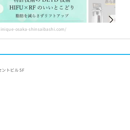
nique-osaka-shinsaibashi.com/
セントビル 5F