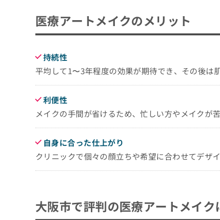
ち
み
江戸堀サンテクリニック
医療アートメイクのメリット
ら
は
こ
まとめ：大阪市で評判の医療アートメイクに
ち
そ
ら
の
持続性
他
平均して1〜3年程度の効果が期待でき、その後は
の
お
問
利便性
い
メイクの手間が省けるため、忙しい方やメイクが
合
わ
せ
自身に合った仕上がり
は
こ
クリニックで個々の顔立ちや希望に合わせてデザ
ち
ら
大阪市で評判の医療アートメイク