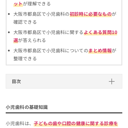
ット
が理解できる
お
問
大阪市都島区で小児歯科の
初診時に必要なもの
が
い
合
確認できる
わ
大阪市都島区で小児歯科に関する
よくある質問10
せ
は
選
が答えられる
こ
ち
大阪市都島区で小児歯科についての
まとめ情報
が
ら
整理できる
目次
小児歯科の基礎知識
小児歯科とは？何をするの？
小児歯科のクリニックはどうやって選べばい
小児歯科の基礎知識
小児歯科の受診を検討すべき症状や目安
い？
小児歯科は、
子どもの歯や口腔の健康に関する診療を
小児歯科を選ぶ際にチェックする4つの