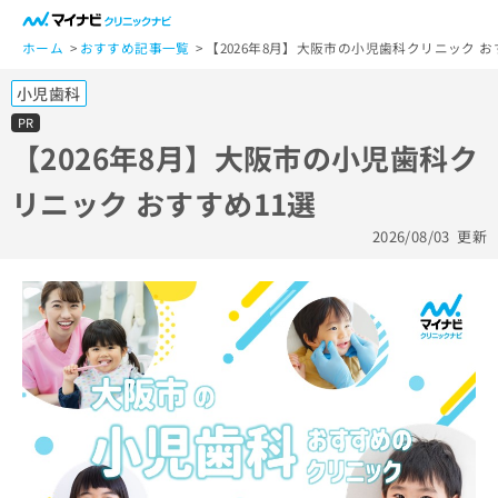
一
般
ホーム
おすすめ記事一覧
【2026年8月】大阪市の小児歯科クリニック お
ユ
小児歯科
ー
ザ
PR
ー
【2026年8月】大阪市の小児歯科ク
の
リニック おすすめ11選
方
は
2026/08/03
更新
こ
ち
ら
医
マ
療
イ
関
ナ
係
ビ
者
ク
の
リ
方
ニ