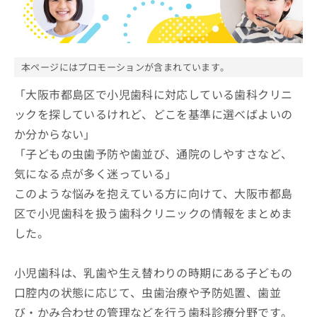
ッ
は
ク
こ
ナ
ち
ビ
ら
に
本ページにはプロモーションが含まれています。
関
広
す
「大阪市都島区で小児歯科に対応している歯科クリニ
広
告
る
告
ックを探しているけれど、どこを基準に選べばよいの
代
お
出
か分からない」
理
問
稿
店
い
の
「子どもの虫歯予防や歯並び、通院のしやすさなど、
合
の
お
気になる点が多く迷っている」
わ
方
問
せ
このような悩みを抱えている方に向けて、大阪市都島
い
は
は
合
こ
区で小児歯科を扱う歯科クリニックの情報をまとめま
こ
わ
ち
した。
ち
せ
ら
ら
は
こ
小児歯科は、乳歯や生え替わりの時期にある子どもの
こち
ち
広
らは
口腔内の状態に応じて、虫歯治療や予防処置、歯並
広
ら
告
マイ
告
出
び・かみ合わせの管理などを行う歯科診療分野です。
ナビ