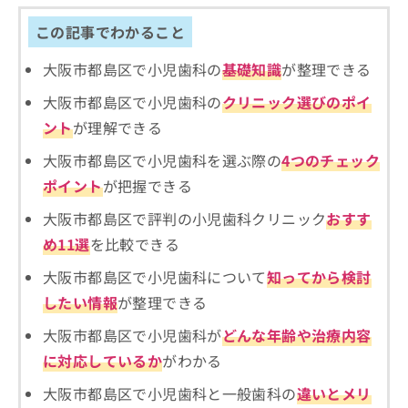
ご了
ら
み
承く
は
この記事でわかること
ださ
こ
無
い。
ち
料
大阪市都島区で小児歯科の
基礎知識
が整理できる
ら
情
大阪市都島区で小児歯科の
クリニック選びのポイ
報
拡
掲
ント
が理解できる
充
載
の
大阪市都島区で小児歯科を選ぶ際の
4つのチェック
情
お
報
ポイント
が把握できる
申
の
し
修
大阪市都島区で評判の小児歯科クリニック
おすす
込
正
め11選
を比較できる
み
は
は
こ
大阪市都島区で小児歯科について
知ってから検討
こ
ち
したい情報
が整理できる
ち
ら
ら
大阪市都島区で小児歯科が
どんな年齢や治療内容
そ
に対応しているか
がわかる
の
他
大阪市都島区で小児歯科と一般歯科の
違いとメリ
の