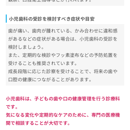
科の受診を検討しよう！
小児歯科の受診を検討すべき症状や目安
小児歯科とは？対応できる年齢や治療
について解説
歯が痛い、歯肉が腫れている、かみ合わせに違和感
対象となる年齢
小児歯科と一般歯科との違いは？受診
があるなどの症状がある場合は、小児歯科の受診を
虫歯の治療と予防
のメリットも紹介
検討しましょう。
歯並びやかみ合わせのチェック
また、定期的な検診やフッ素塗布などの予防処置を
対象年齢の違い
小児歯科での初診で必要なものとは？
歯肉や口腔内のトラブル
受けることも推奨されています。
診療内容の違い
健康保険証
小児歯科に関するよくある質問10選！
口腔衛生指導
成長段階に応じた診察を受けることで、将来の歯や
子どもへの配慮
母子手帳
口腔の健康につながることがあります。
予防への取り組み
まとめ：大阪市の小児歯科におすすめの歯科ク
お薬手帳
リニック11選
保護者へのサポート
紹介状（あれば）
小児歯科は、子どもの歯や口の健康管理を行う診療科
普段使用しているケア用品
です。
症状や相談内容のメモ
気になる変化や定期的なケアのために、専門の医療機
関で相談することが大切です。