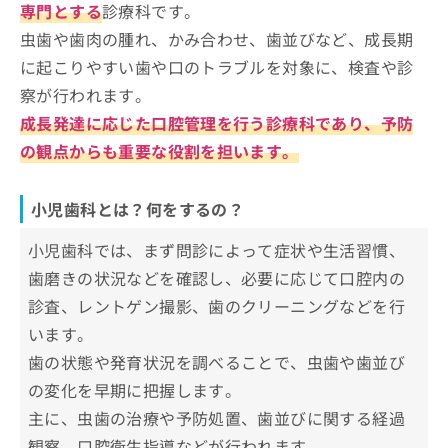
ポイント
専門とする
診療科です。
虫歯や歯肉の腫れ、かみ合わせ、歯並びなど、成長期
小児歯科を受診する目安って？受診すべきサイン
大阪市で評判の小児歯科クリニック お
や役に立つ知識を解説！
に起こりやすい歯や口のトラブルを対象に、検査や診
すすめ11選
察が行われます。
境川おとな・こども歯科 矯正歯科
成長発達に応じた口腔管理を行う診療科であり、予防
フレンド小児歯科
の観点からも重要な役割を担います。
小児歯科ふじわら歯科
カツベ歯科クリニック
小児歯科とは？何をするの？
天満橋子ども歯科・矯正クリニック
小児歯科では、まず問診によって症状や生活習慣、
なんばエッセ歯科小児歯科クリニック
歯磨きの状況などを確認し、必要に応じて口腔内の
YUMI Kids Dental Clinic
診査、レントゲン撮影、歯のクリーニングなどを行
南森町カツベ・こども矯正歯科
います。
新町なみき通り歯科
歯の状態や発育状況を調べることで、虫歯や歯並び
たじり歯科クリニック
の変化を早期に把握します。
ちかファミリー歯科+Kids
主に、虫歯の治療や予防処置、歯並びに関する経過
観察、口腔衛生指導などが行われます。
【小児歯科について】これを知ってから小児歯