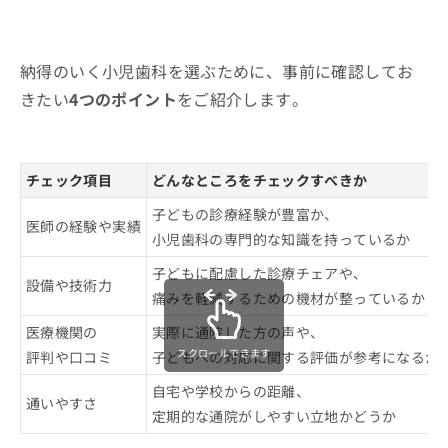
納得のいく小児歯科を選ぶために、事前に確認してお
きたい
4つのポイント
をご紹介します。
チェック項目
どんなところをチェックすべきか
子どもの診療経験が豊富か、
医師の経験や実績
小児歯科の専門的な知識を持っているか
子どもに配慮した診療チェアや、
設備や技術力
痛みを軽減するための機材が整っているか
医療機関の
実際に通院した方の声や、
スクロールできます
評判や口コミ
子どもへの対応に関する評価が参考になるか
自宅や学校からの距離、
通いやすさ
定期的な通院がしやすい立地かどうか