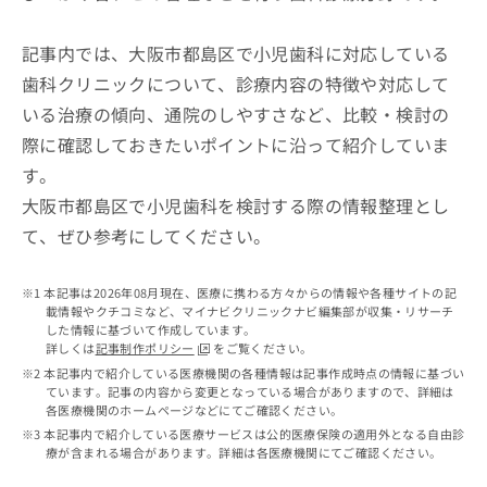
出
稿
クリ
資
稿
ニッ
の
料
クナ
の
記事内では、大阪市都島区で小児歯科に対応している
お
の
ビサ
お
問
ご
歯科クリニックについて、診療内容の特徴や対応して
イト
問
い
請
への
いる治療の傾向、通院のしやすさなど、比較・検討の
い
合
お問
求
合
合せ
わ
際に確認しておきたいポイントに沿って紹介していま
は
フォ
わ
せ
こ
す。
ーム
せ
は
ち
とな
は
大阪市都島区で小児歯科を検討する際の情報整理とし
こ
ら
りま
こ
ち
す。
て、ぜひ参考にしてください。
ち
ら
クリ
無
ら
ニッ
料
クの
本記事は2026年08月現在、医療に携わる方々からの情報や各種サイトの記
資
情
予
載情報やクチコミなど、マイナビクリニックナビ編集部が収集・リサーチ
料
報
約・
した情報に基づいて作成しています。
の
症状
拡
詳しくは
記事制作ポリシー
をご覧ください。
のご
ご
充
本記事内で紹介している医療機関の各種情報は記事作成時点の情報に基づい
相談
請
の
ています。記事の内容から変更となっている場合がありますので、詳細は
など
求
お
各医療機関のホームページなどにてご確認ください。
はで
は
申
きま
本記事内で紹介している医療サービスは公的医療保険の適用外となる自由診
こ
せん
し
療が含まれる場合があります。詳細は各医療機関にてご確認ください。
ので
ち
込