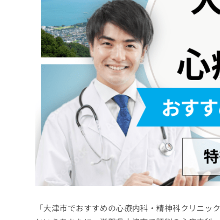
係
ク
者
リ
の
ニ
ッ
方
ク
は
ナ
こ
ビ
ち
に
関
ら
す
る
お
広
広
問
告
告
い
出
代
合
稿
わ
理
の
せ
店
お
は
の
問
こ
い
方
ち
合
ら
は
「大津市でおすすめの心療内科・精神科クリニッ
わ
こ