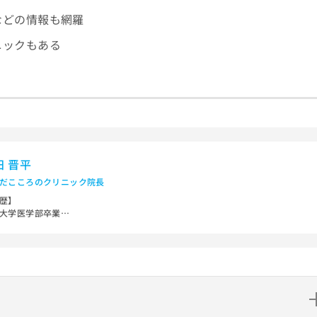
などの情報も網羅
ニックもある
田 晋平
だこころのクリニック院長
歴】
大学医学部卒業
医科大学附属病院勤務
法人杏和会阪南病院勤務
行政法人国立病院機構大阪南医療センター非常勤医師
医療法人清恵会清恵会第二医療専門学院非常勤講師
市西区区役所「障害支援区分」審査会議座長
格】
労働省 精神保健指定医／日本精神神経学会 精神科専門医／日本精神神経学会 精