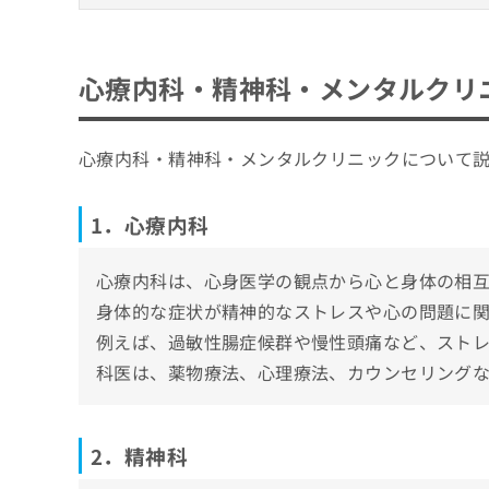
神科
ち
み
心療内科・精神科・メンタルクリニックとは
ら
は
1．心療内科
こ
自分に合った心療内科・精神科クリニックの
心療内科・精神科・メンタルクリ
ち
2．精神科
そ
担当医制度を導入していること
ら
大津市で評判の心療内科・精神科クリニック
の
3．メンタルクリニック
資格を保有する医師がいること
他
ときめき坂メンタルクリニック
心療内科・精神科・メンタルクリニックについて
の
自立支援医療指定機関であること
おうみのくにクリニック
お
通いやすい立地・診療時間であること
問
メンタルクリニック オータム
1．心療内科
い
そもそも心療内科・精神科を受診する目安
湖南クリニック
合
わ
心療内科は、心身医学の観点から心と身体の相
大津心療内科クリニック
せ
身体的な症状が精神的なストレスや心の問題に
は
【心療内科の基礎知識】これを知ってから心
例えば、過敏性腸症候群や慢性頭痛など、スト
こ
ち
科医は、薬物療法、心理療法、カウンセリング
心療内科・精神科を受診すべき7つのサイン
ら
1．持続的なうつや憂鬱感
心療内科・精神科の受診が不安な時の3つの
2．過度な不安やパニック発作
2．精神科
初診で泣いてしまっても大丈夫
心療内科・精神科に関するよくある質問10
3．睡眠障害
診察前の不安や緊張はよくある