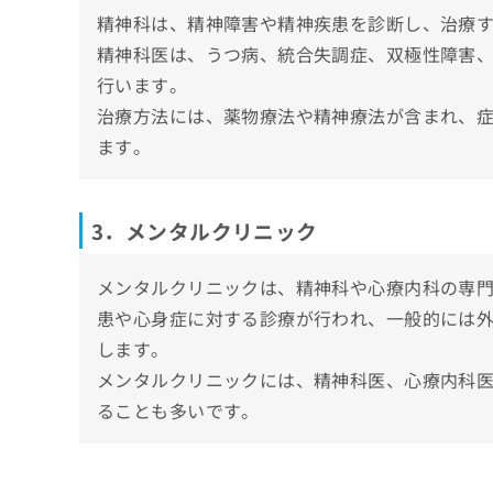
4．食欲の変化
精神科は、精神障害や精神疾患を診断し、治療
まとめ：大津市で評判の心療内科・精神科ク
他人の目や評価への不安
精神科医は、うつ病、統合失調症、双極性障害
5．異常な行動や思考
行います。
6．集中力や記憶力の低下
治療方法には、薬物療法や精神療法が含まれ、
7．社会的な孤立や関係の悪化
ます。
3．メンタルクリニック
メンタルクリニックは、精神科や心療内科の専
患や心身症に対する診療が行われ、一般的には
します。
メンタルクリニックには、精神科医、心療内科
ることも多いです。