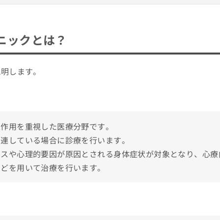
専門医制度指導医／日本医師会認定 産業医／日本医師会認定 健康スポーツ医
？
選び方4つのポイント
ニックとは？
おすすめ5選
説明します。
って？受診すべきサインや症状を解説！
互作用を重視した医療分野です。
関連している場合に診療を行います。
療内科の受診を検討しよう！
レスや心理的要因が原因とされる身体症状が対象となり、心療
などを用いて治療を行います。
や症状
アドバイス
選！