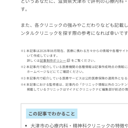
というあなたに、滋賀県大津市で評判の心療内科
せ
こち
ち
らは
は
す。
マイ
こ
ら
ナビ
ち
クリ
また、各クリニックの強みやこだわりなども記載
ら
ニッ
クナ
ンタルクリニックを探す際の参考になれば幸いで
広
ビサ
広
資
イト
告
告
への
料
出
出
お問
本記事は2026年08月現在、医療に携わる方々からの情報や各種サ
の
稿
合せ
稿
いて作成しています。
ご
の
フォ
詳しくは
記事制作ポリシー
をご覧ください。
の
請
お
ーム
お
本記事内で紹介している医療機関の各種情報は記事作成時点の情報に
求
問
とな
ホームページなどにてご確認ください。
問
りま
は
い
い
本記事内で紹介している医療サービスは公的医療保険の適用外となる
す。
こ
合
合
クリ
本記事における監修者は、記事内の「クリニック情報以外のコンテン
ち
わ
ニッ
わ
掲載しているクリニックはマイナビクリニックナビ編集部が前述の
ら
せ
クの
せ
は
予
は
約・
こ
こ
無
症状
ち
ち
この記事でわかること
のご
料
ら
相談
ら
情
など
大津市の心療内科・精神科クリニックの特徴
報
はで