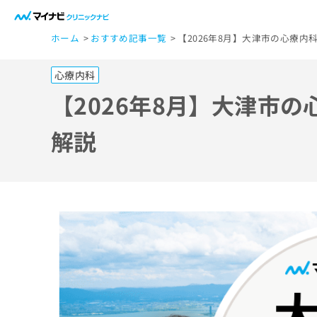
一
ホーム
おすすめ記事一覧
【2026年8月】大津市の心療
般
ユ
心療内科
ー
ザ
【2026年8月】大津市
ー
の
解説
方
は
こ
ち
ら
医
マ
療
イ
ナ
関
ビ