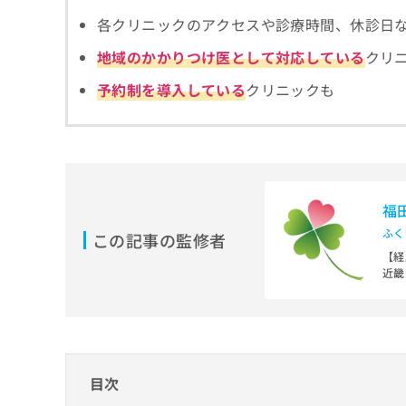
拡
資
きま
各クリニックのアクセスや診療時間、休診日
充
料
せん
の
ので
の
地域のかかりつけ医として対応している
クリ
ご了
お
ご
承く
申
請
予約制を導入している
クリニックも
ださ
し
求
い。
込
は
み
こ
は
ち
こ
ら
ち
ら
福
無
ふく
この記事の監修者
料
【経
掲
情
近畿
載
報
大阪
情
拡
医療
報
充
独立
の
の
社会
修
お
大阪
正
申
目次
は
し
【資
こ
厚生
込