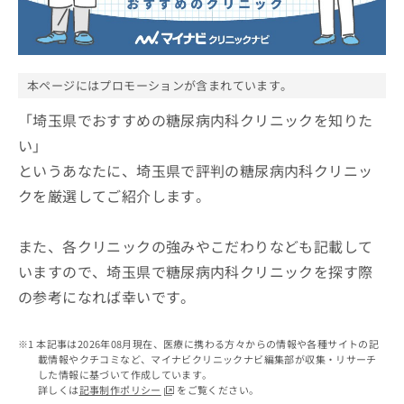
ッ
は
ク
こ
ナ
ち
ビ
ら
に
本ページにはプロモーションが含まれています。
関
広
す
「埼玉県でおすすめの糖尿病内科クリニックを知りた
広
告
る
告
い」
代
お
出
というあなたに、埼玉県で評判の糖尿病内科クリニッ
理
問
稿
店
い
の
クを厳選してご紹介します。
合
の
お
わ
方
問
せ
また、各クリニックの強みやこだわりなども記載して
い
は
は
合
こ
いますので、埼玉県で糖尿病内科クリニックを探す際
こ
わ
ち
の参考になれば幸いです。
ち
せ
ら
ら
は
こ
本記事は2026年08月現在、医療に携わる方々からの情報や各種サイトの記
こち
ち
広
載情報やクチコミなど、マイナビクリニックナビ編集部が収集・リサーチ
らは
広
ら
告
した情報に基づいて作成しています。
マイ
告
詳しくは
記事制作ポリシー
をご覧ください。
出
ナビ