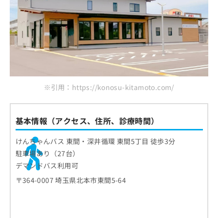
伊藤内科糖尿病クリニック
ご了
ら
み
承く
は
楢原医院
ださ
こ
無
い。
いろどり内科クリニック
ち
料
ら
情
まとめ：埼玉県で評判の糖尿病内科クリニック
報
おすすめ10選
拡
掲
充
載
の
情
※引用：https://konosu-kitamoto.com/
お
報
申
の
し
修
基本情報（アクセス、住所、診療時間）
込
正
み
は
けんちゃんバス 東間・深井循環 東間5丁目 徒歩3分
は
こ
こ
駐車場あり（27台）
ち
ち
ら
デマンドバス利用可
ら
〒364-0007 埼玉県北本市東間5-64
そ
の
他
の