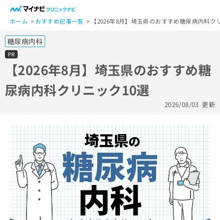
一
般
ホーム
おすすめ記事一覧
【2026年8月】埼玉県のおすすめ糖尿病内科ク
ユ
糖尿病内科
ー
ザ
PR
ー
【2026年8月】埼玉県のおすすめ糖
の
尿病内科クリニック10選
方
は
2026/08/03
更新
こ
ち
ら
医
マ
療
イ
関
ナ
係
ビ
者
ク
の
リ
方
ニ