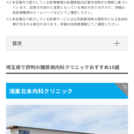
出
本記事内で紹介している医療機関の各種情報は記事作成時点の情報に基づい
稿
クリ
資
ています。記事の内容から変更となっている場合がありますので、詳細は
稿
ニッ
の
料
各医療機関のホームページなどにてご確認ください。
クナ
の
お
の
ビサ
本記事内で紹介している医療サービスは公的医療保険の適用外となる自由診
お
問
ご
イト
療が含まれる場合があります。詳細は各医療機関にてご確認ください。
問
い
請
への
い
合
お問
求
合
合せ
わ
は
目次
フォ
わ
せ
こ
ーム
せ
は
ち
とな
埼玉県で評判の糖尿病内科クリニック
は
こ
ら
りま
こ
おすすめ10選
ち
す。
埼玉県で評判の糖尿病内科クリニックおすすめ10選
ち
ら
クリ
無
鴻巣北本内科クリニック
ら
ニッ
料
クの
まつもと糖尿病クリニック
資
情
予
料
報
約・
鴻巣北本内科クリニック
イリス内科・糖尿病クリニック
の
症状
拡
所沢駅前クリニック
のご
ご
充
相談
請
の
おおはま糖尿病・腎クリニック
など
求
お
はで
小手指タワークリニック
は
申
きま
こ
せん
し
つのだ内科糖尿病クリニック
ので
ち
込