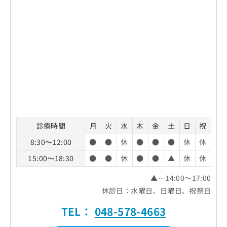
お
問
い
合
わ
せ
は
こ
ち
ら
診療時間
月
火
水
木
金
土
日
祝
8:30〜12:00
●
●
休
●
●
●
休
休
15:00〜18:30
●
●
休
●
●
▲
休
休
▲…14:00～17:00
休診日：水曜日、日曜日、祝祭日
TEL：
048-578-4663