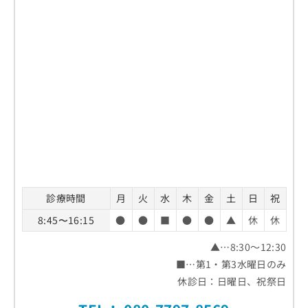
診療時間
月
火
水
木
金
土
日
祝
8:45〜16:15
●
●
■
●
●
▲
休
休
▲…8:30～12:30
■…第1・第3水曜日のみ
休診日：日曜日、祝祭日