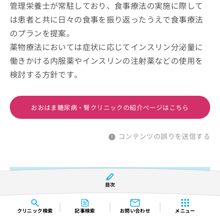
管理栄養士が常駐しており、食事療法の実施に際して
は患者と共に日々の食事を振り返ったうえで食事療法
のプランを提案。
薬物療法においては症状に応じてインスリン分泌量に
働きかける内服薬やインスリンの注射薬などの使用を
検討する方針です。
おおはま糖尿病・腎クリニックの紹介ページはこちら
コンテンツの誤りを送信する
小手指タワークリニック
目次
クリニック
検索
記事検索
お問い合わせ
メニュー