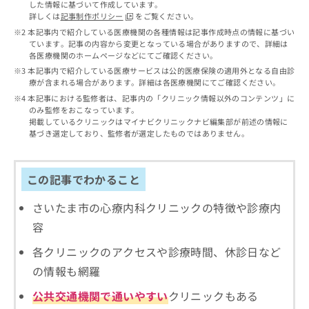
出
した情報に基づいて作成しています。
稿
クリ
資
詳しくは
記事制作ポリシー
をご覧ください。
稿
ニッ
の
料
クナ
の
本記事内で紹介している医療機関の各種情報は記事作成時点の情報に基づい
お
の
ビサ
ています。記事の内容から変更となっている場合がありますので、詳細は
お
問
ご
イト
各医療機関のホームページなどにてご確認ください。
問
い
請
への
本記事内で紹介している医療サービスは公的医療保険の適用外となる自由診
い
合
お問
求
療が含まれる場合があります。詳細は各医療機関にてご確認ください。
合
合せ
わ
は
本記事における監修者は、記事内の「クリニック情報以外のコンテンツ」に
フォ
わ
せ
こ
のみ監修をおこなっています。
ーム
せ
は
ち
掲載しているクリニックはマイナビクリニックナビ編集部が前述の情報に
とな
は
こ
ら
基づき選定しており、監修者が選定したものではありません。
りま
こ
ち
す。
ち
ら
クリ
無
ら
ニッ
この記事でわかること
料
クの
資
情
予
料
報
約・
さいたま市の心療内科クリニックの特徴や診療内
の
症状
拡
容
のご
ご
充
相談
請
の
各クリニックのアクセスや診療時間、休診日など
など
求
お
はで
の情報も網羅
は
申
きま
こ
せん
し
公共交通機関で通いやすい
クリニックもある
ので
ち
込