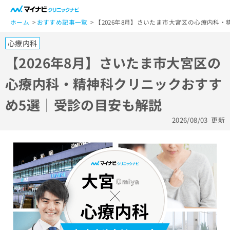
一
般
ホーム
おすすめ記事一覧
【2026年8月】さいたま市大宮区の心療内科
ユ
心療内科
ー
ザ
【2026年8月】さいたま市大宮区の
ー
心療内科・精神科クリニックおすす
の
方
め5選｜受診の目安も解説
は
こ
2026/08/03
更新
ち
ら
医
マ
療
イ
関
ナ
係
ビ
者
ク
の
リ
方
ニ