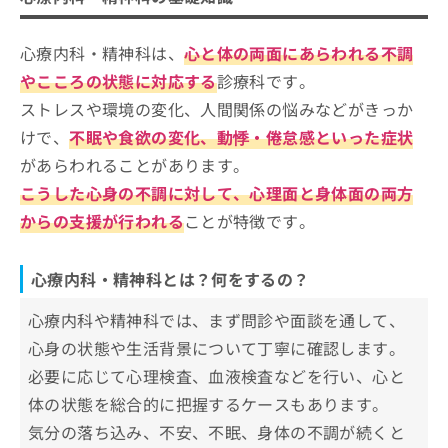
心療内科・精神科を受診する目安
神経学会 精神科専門医／日本精神神経
べばいい？
お
学会 精神科専門医制度指導医／日本医
問
師会認定 産業医／日本医師会認定 健康
心療内科・精神科は、
心と体の両面にあらわれる不調
心療内科・精神科のクリニックを選ぶ
い
スポーツ医
合
際にチェックする4つのポイント
やこころの状態に対応する
診療科です。
わ
ストレスや環境の変化、人間関係の悩みなどがきっか
心療内科・精神科を受診する目安って？受診すべ
せ
さいたま市大宮区で評判の心療内科ク
きサインや役に立つ知識を解説！
は
けで、
不眠や食欲の変化、動悸・倦怠感といった症状
リニックおすすめ5選
こ
があらわれることがあります。
ち
ハレこころのクリニック大宮
こうした心身の不調に対して、心理面と身体面の両方
ら
大宮心療内科ゆうメンタルクリニック 大宮院
からの支援が行われる
ことが特徴です。
大宮こころの診療所
大宮駅前ひるまこころクリニック
心療内科・精神科とは？何をするの？
こもれびメンタルクリニック大宮
心療内科や精神科では、まず問診や面談を通して、
【心療内科について】これを知ってから心療内
心身の状態や生活背景について丁寧に確認します。
科の受診を検討しよう！
必要に応じて心理検査、血液検査などを行い、心と
体の状態を総合的に把握するケースもあります。
心療内科・精神科・メンタルクリニッ
クとは？
気分の落ち込み、不安、不眠、身体の不調が続くと