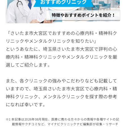
ッ
は
ク
こ
ナ
ち
ビ
ら
に
関
「さいたま市大宮区でおすすめの心療内科・精神科ク
広
す
広
リニックやメンタルクリニックを知りたい」
告
る
告
代
というあなたに、埼玉県さいたま市大宮区で評判の心
お
出
理
問
稿
療内科・精神科クリニックやメンタルクリニックを厳
店
い
の
選してご紹介します。
合
の
お
わ
方
問
せ
い
は
また、各クリニックの強みやこだわりなども記載して
は
合
こ
いますので、埼玉県さいたま市大宮区で心療内科・精
こ
わ
ち
ち
せ
神科クリニック、メンタルクリニックを探す際の参考
ら
ら
は
になれば幸いです。
こ
こち
ち
広
らは
広
ら
告
本記事は2026年08月現在、医療に携わる方々からの情報や各種サイトの記
マイ
告
出
載情報やクチコミなど、マイナビクリニックナビ編集部が収集・リサーチ
ナビ