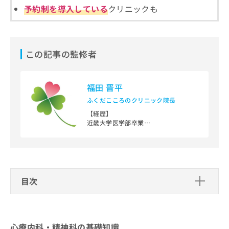
ご了
ら
み
予約制を導入している
クリニックも
承く
は
ださ
こ
無
い。
ち
料
ら
情
この記事の監修者
報
拡
掲
充
載
福田 晋平
の
情
お
報
ふくだこころのクリニック院長
申
の
【経歴】
し
修
近畿大学医学部卒業
込
正
大阪医科大学附属病院勤務
み
は
医療法人杏和会阪南病院勤務
は
独立行政法人国立病院機構大阪南医療
こ
センター非常勤医師
こ
ち
社会医療法人清恵会清恵会第二医療専
ち
ら
門学院非常勤講師
目次
ら
大阪市西区区役所「障害支援区分」審
そ
査会議座長
心療内科・精神科の基礎知識
の
【資格】
他
心療内科・精神科とは？何をするの？
心療内科・精神科のクリニックはどうやって選
厚生労働省 精神保健指定医／日本精神
心療内科・精神科の基礎知識
の