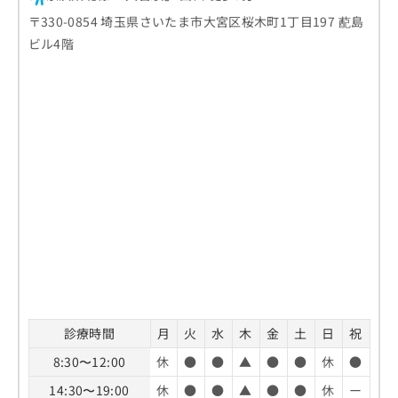
〒330-0854 埼玉県さいたま市大宮区桜木町1丁目197 蓜島
ビル4階
診療時間
月
火
水
木
金
土
日
祝
8:30〜12:00
休
●
●
▲
●
●
休
●
14:30〜19:00
休
●
●
▲
●
●
休
ー