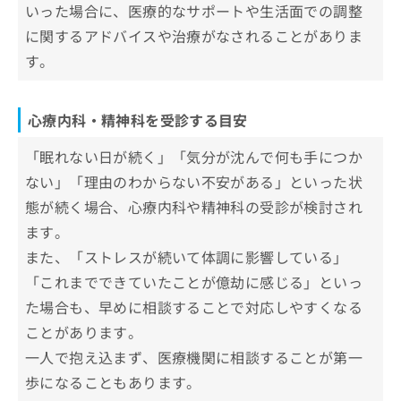
いった場合に、医療的なサポートや生活面での調整
1．心療内科
心療内科・精神科を受診すべき7つのサ
に関するアドバイスや治療がなされることがありま
2．精神科
インや症状
す。
3．メンタルクリニック
1．持続的なうつや憂鬱感
心療内科・精神科の受診が不安な時の3
2．過度な不安やパニック発作
つのアドバイス
心療内科・精神科を受診する目安
3．睡眠障害
初診で泣いてしまっても大丈夫
心療内科・精神科の受診はどんな流れ
4．食欲の変化
「眠れない日が続く」「気分が沈んで何も手につか
診察前の不安や緊張はよくある
で進むの？
5．異常な行動や思考
ない」「理由のわからない不安がある」といった状
他人の目や評価への不安
1．カウンセリング予約
自分に合った心療内科・精神科クリニ
6．集中力や記憶力の低下
態が続く場合、心療内科や精神科の受診が検討され
2．問診と心身の状態確認
ックの選び方4つのポイント
ます。
7．社会的な孤立や関係の悪化
3．医師による診察と評価
担当医制度を導入していること
心療内科・精神科でよく使われる薬に
また、「ストレスが続いて体調に影響している」
4．対応方針と費用の説明
資格を保有する医師がいること
ついての基礎用語集
「これまでできていたことが億劫に感じる」といっ
5．継続的なサポートと経過確認
自立支援医療指定機関であること
た場合も、早めに相談することで対応しやすくなる
SSRI
心療内科・精神科に関するよくある質問10
通いやすい立地・診療時間であること
ことがあります。
SNRI
選！
一人で抱え込まず、医療機関に相談することが第一
ベンゾジアゼピン系
まとめ：さいたま市大宮区で評判の心療内科・
歩になることもあります。
非ベンゾジアゼピン系睡眠薬
精神科クリニックおすすめ5選