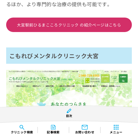
るほか、より専門的な治療の提供も可能です。
大宮駅前ひるまこころクリニック の紹介ページはこちら
こもれびメンタルクリニック大宮
目次
※引用：https://www.komorebimental.net/
クリニック
検索
記事検索
お問い合わせ
メニュー