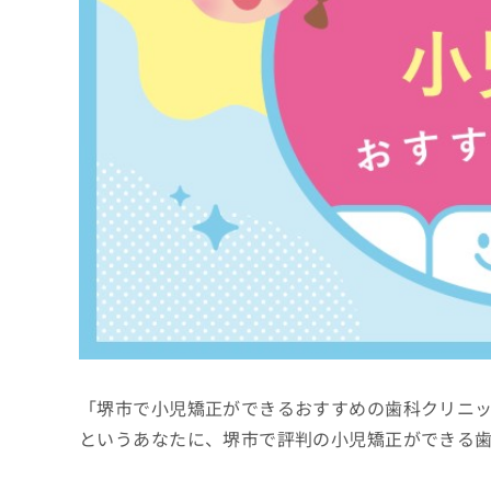
係
ク
者
リ
の
ニ
ッ
方
ク
は
ナ
こ
ビ
ち
に
関
ら
す
る
お
広
広
問
告
告
い
出
代
合
稿
わ
理
の
せ
店
お
は
「堺市で小児矯正ができるおすすめの歯科クリニ
の
問
こ
い
方
ち
というあなたに、堺市で評判の小児矯正ができる
合
ら
は
わ
こ