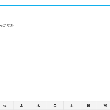
しんかな3F
火
水
木
金
土
日
祝