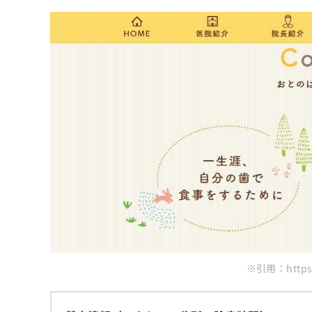
ち
み
ら
は
こ
ち
そ
ら
の
他
の
お
問
い
合
わ
せ
は
こ
ち
ら
※引用：https:/