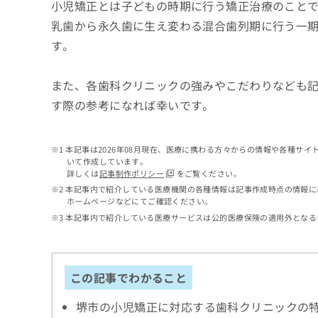
せ
こち
小児矯正とは子どもの時期に行う矯正治療のこと
ち
らは
は
乳歯から永久歯に生え変わる混合歯列期に行う一期
マイ
こ
ら
ナビ
す。
ち
クリ
ら
ニッ
クナ
また、各歯科クリニックの強みやこだわりなども
広
ビサ
広
資
イト
告
す際の参考になれば幸いです。
告
への
料
出
出
お問
の
稿
合せ
稿
ご
の
フォ
本記事は2026年08月現在、医療に携わる方々からの情報や各種サ
の
請
お
ーム
いて作成しています。
お
求
問
とな
詳しくは
記事制作ポリシー
をご覧ください。
問
りま
は
い
本記事内で紹介している医療機関の各種情報は記事作成時点の情報に
い
す。
こ
合
ホームページなどにてご確認ください。
合
クリ
ち
わ
本記事内で紹介している医療サービスは公的医療保険の適用外となる
ニッ
わ
ら
せ
クの
せ
は
予
は
約・
こ
こ
無
症状
ち
この記事でわかること
ち
のご
料
ら
相談
ら
情
など
堺市の小児矯正に対応する歯科クリニックの
報
はで