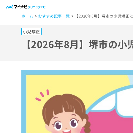
一
ホーム
おすすめ記事一覧
【2026年8月】堺市の小児矯正
般
ユ
小児矯正
ー
ザ
【2026年8月】堺市の
ー
の
方
は
こ
ち
ら
医
マ
療
イ
ナ
関
ビ