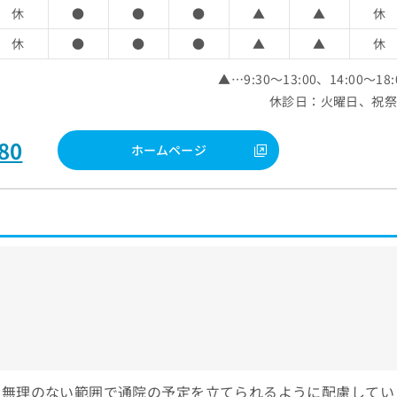
休
●
●
●
▲
▲
休
休
●
●
●
▲
▲
休
▲…9:30～13:00、14:00～18:
休診日：火曜日、祝
80
ホームページ
、無理のない範囲で通院の予定を立てられるように配慮してい