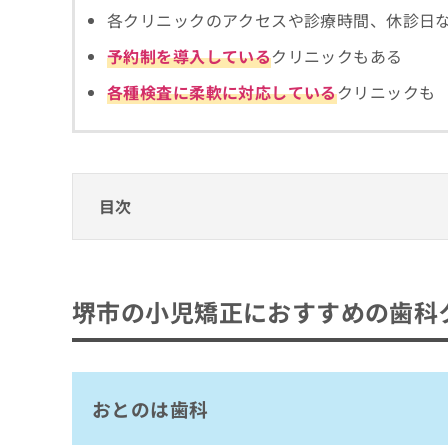
拡
資
きま
各クリニックのアクセスや診療時間、休診日
充
料
せん
の
ので
の
予約制を導入している
クリニックもある
ご了
お
ご
承く
申
各種検査に柔軟に対応している
クリニックも
請
ださ
し
求
い。
込
は
み
こ
は
ち
こ
ら
目次
ち
ら
無
堺市の小児矯正におすすめの歯科クリニック
料
掲
おとのは歯科
情
堺市の小児矯正におすすめの歯科
載
報
しんかわ歯科クリニック
情
拡
報
しま歯ならび矯正歯科
充
の
の
たの歯科こども歯科クリニック
修
お
正
おとのは歯科
深井こどもファミリー歯科
申
は
し
こ
まとめ：まとめ：堺市の小児矯正におすすめ
込