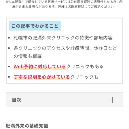
出
本記事内で紹介している医療サービスは公的医療保険の適用外となる自由診
稿
クリ
資
療が含まれる場合があります。詳細は各医療機関にてご確認ください。
稿
ニッ
の
料
クナ
の
お
の
ビサ
お
問
ご
イト
問
この記事でわかること
い
請
への
い
合
お問
求
合
合せ
札幌市の肥満外来クリニックの特徴や診療内容
わ
は
フォ
わ
せ
こ
ーム
各クリニックのアクセスや診療時間、休診日など
せ
は
ち
とな
は
こ
ら
の情報も網羅
りま
こ
ち
す。
ち
Web予約に対応している
クリニックもある
ら
クリ
無
ら
ニッ
料
クの
丁寧な説明を心がけている
クリニックも
資
情
予
料
報
約・
の
症状
拡
のご
ご
充
目次
相談
請
の
など
求
お
はで
肥満外来の基礎知識
は
申
きま
こ
せん
し
肥満外来ではどんなことをするの？
肥満外来対応のクリニックはどうやって選べば
ので
肥満外来の基礎知識
ち
込