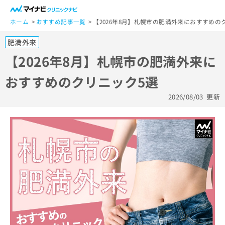
一
般
ホーム
おすすめ記事一覧
【2026年8月】札幌市の肥満外来におすすめの
ユ
肥満外来
ー
ザ
【2026年8月】札幌市の肥満外来に
ー
おすすめのクリニック5選
の
方
2026/08/03
更新
は
こ
ち
ら
医
マ
療
イ
関
ナ
係
ビ
者
ク
の
リ
方
ニ