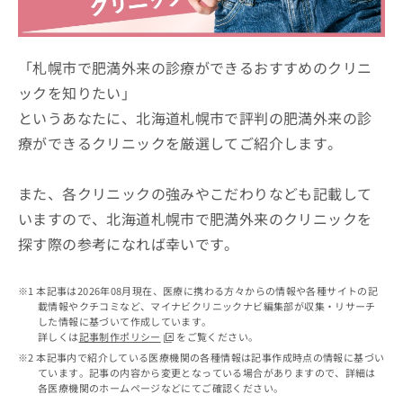
ッ
は
ク
こ
ナ
ち
ビ
「札幌市で肥満外来の診療ができるおすすめのクリニ
ら
に
ックを知りたい」
関
広
というあなたに、北海道札幌市で評判の肥満外来の診
す
広
告
る
告
療ができるクリニックを厳選してご紹介します。
代
お
出
理
問
稿
店
い
また、各クリニックの強みやこだわりなども記載して
の
合
の
お
いますので、北海道札幌市で肥満外来のクリニックを
わ
方
問
探す際の参考になれば幸いです。
せ
い
は
は
合
こ
こ
わ
ち
本記事は2026年08月現在、医療に携わる方々からの情報や各種サイトの記
ち
せ
ら
載情報やクチコミなど、マイナビクリニックナビ編集部が収集・リサーチ
ら
は
した情報に基づいて作成しています。
こ
詳しくは
記事制作ポリシー
をご覧ください。
こち
ち
広
本記事内で紹介している医療機関の各種情報は記事作成時点の情報に基づい
らは
広
ら
ています。記事の内容から変更となっている場合がありますので、詳細は
告
マイ
各医療機関のホームページなどにてご確認ください。
告
出
ナビ