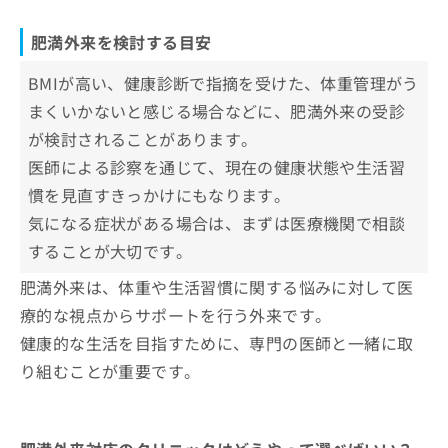
安
お
問
肥満外来を検討する目安
BMIが高めで体重管理が難しいと感じるとき
い
肥満外来の予約から治療までの流れ
合
健康診断で指摘を受けたとき
BMIが高い、健康診断で指摘を受けた、体重管理がう
1.カウンセリング予約
わ
肥満外来でよくある質問10選！
生活習慣を見直したいと感じたとき
まくいかないと感じる場合などに、肥満外来の受診
せ
2.医師による診察と検査
は
体重増加による体調の変化が気になるとき
が検討されることがあります。
まとめ：札幌市で評判の肥満外来におすすめの
3.治療方針と費用の説明
こ
クリニック5選
医師による診察を通じて、現在の健康状態や生活習
自己流のダイエットで効果が出にくいとき
ち
4.治療開始とフォロー
慣を見直すきっかけにもなります。
ら
受診の可否を医師に確認したいとき
気になる症状がある場合は、まずは医療機関で相談
することが大切です。
肥満外来は、体重や生活習慣に関する悩みに対して医
療的な視点からサポートを行う外来です。
健康的な生活を目指すために、専門の医師と一緒に取
り組むことが重要です。