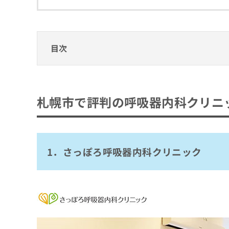
拡
資
きま
充
料
せん
の
ので
の
ご了
お
ご
承く
申
請
目次
ださ
し
求
い。
込
は
札幌市で評判の呼吸器内科クリニックおすす
み
こ
は
ち
1．さっぽろ呼吸器内科クリニック
こ
ら
札幌市で評判の呼吸器内科クリニ
2．鈴木内科医院
ち
ら
3．なついざかクリニック
無
4．KKR札幌医療センター
料
掲
情
1．さっぽろ呼吸器内科クリニック
5．NTT東日本 札幌病院
載
報
情
拡
まとめ：札幌市で評判の呼吸器内科クリニッ
報
充
の
の
修
お
正
申
は
し
こ
込