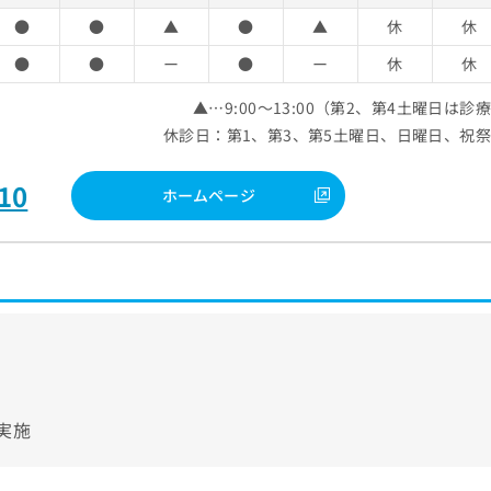
●
●
▲
●
▲
休
休
●
●
ー
●
ー
休
休
▲…9:00～13:00（第2、第4土曜日は診
休診日：第1、第3、第5土曜日、日曜日、祝
10
ホームページ
実施