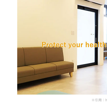
ち
み
ら
は
こ
ち
そ
ら
の
他
の
お
問
い
合
わ
せ
は
こ
ち
ら
※引用：htt