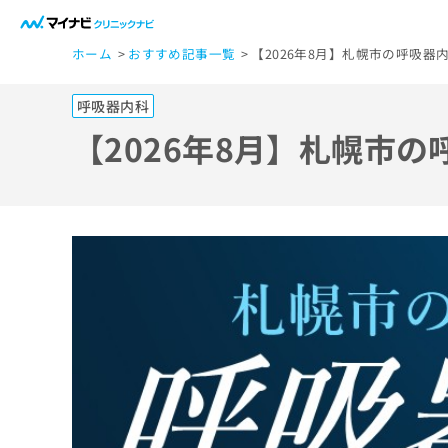
一
ホーム
おすすめ記事一覧
【2026年8月】札幌市の呼吸器
般
ユ
呼吸器内科
ー
ザ
【2026年8月】札幌市
ー
の
方
は
こ
ち
ら
医
マ
療
イ
ナ
関
ビ