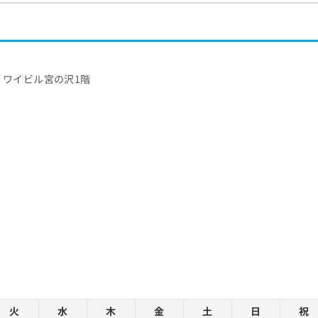
号 ワイビル宮の沢1階
火
水
木
金
土
日
祝