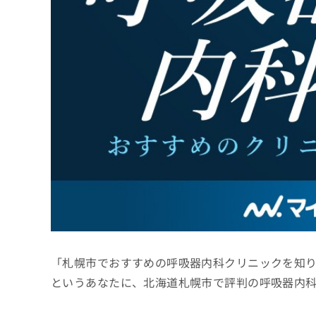
係
ク
者
リ
の
ニ
ッ
方
ク
は
ナ
こ
ビ
ち
に
関
ら
す
る
お
広
広
問
告
告
い
出
代
合
稿
わ
理
の
せ
店
お
は
「札幌市でおすすめの呼吸器内科クリニックを知
の
問
こ
い
方
ち
というあなたに、北海道札幌市で評判の呼吸器内
合
ら
は
わ
こ