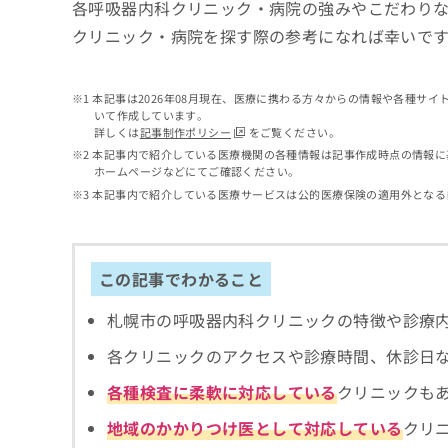
せ
こち
各呼吸器内科クリニック・病院の強みやこだわり
ち
らは
は
クリニック・病院を探す際の参考になれば幸いで
マイ
こ
ら
ナビ
ち
クリ
ら
ニッ
本記事は2026年08月現在、医療に携わる方々からの情報や各種サ
クナ
いて作成しています。
広
ビサ
詳しくは
記事制作ポリシー
をご覧ください。
広
資
イト
告
告
本記事内で紹介している医療機関の各種情報は記事作成時点の情報に
への
料
出
ホームページなどにてご確認ください。
出
お問
の
稿
合せ
稿
本記事内で紹介している医療サービスは公的医療保険の適用外となる
ご
の
フォ
の
請
お
ーム
お
求
問
とな
問
りま
は
い
い
この記事でわかること
す。
こ
合
合
クリ
ち
わ
ニッ
わ
札幌市の呼吸器内科クリニックの特徴や診療
ら
せ
クの
せ
は
予
は
各クリニックのアクセスや診療時間、休診日
約・
こ
こ
無
症状
ち
各種検査に柔軟に対応している
クリニックも
ち
のご
料
ら
相談
ら
情
地域のかかりつけ医として対応している
クリ
など
報
はで