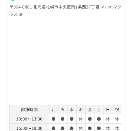
〒064-0801 北海道札幌市中央区南1条西27丁目 マルヤマク
ラス 3F
診療時間
月
火
水
木
金
土
日
祝
10:00〜13:30
●
●
●
休
●
●
休
休
15:00〜19:00
●
●
●
休
●
●
休
休