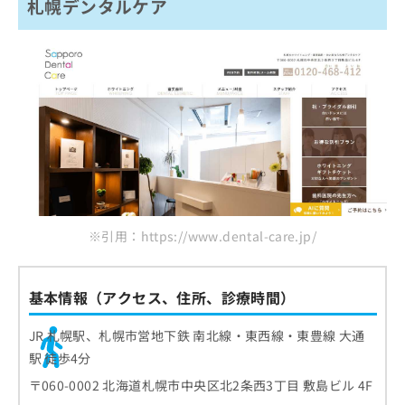
ご了
札幌デンタルケア
ノブデンタルクリニック
ら
み
承く
は
三輪デンタルクリニック
ださ
こ
無
い。
すまいる歯科
ち
料
ら
情
ビューティーデンタルクリニック札幌
報
札幌ピースデンタルクリニック
拡
掲
充
百海歯科医院
載
の
情
医大前歯科診療所
お
報
申
の
まとめ：札幌市で評判のホワイトニングにおす
し
修
すめの歯科クリニック10選
込
正
※引用：https://www.dental-care.jp/
み
は
は
こ
こ
ち
基本情報（アクセス、住所、診療時間）
ち
ら
ら
JR 札幌駅、札幌市営地下鉄 南北線・東西線・東豊線 大通
そ
駅 徒歩4分
の
他
〒060-0002 北海道札幌市中央区北2条西3丁目 敷島ビル 4F
の