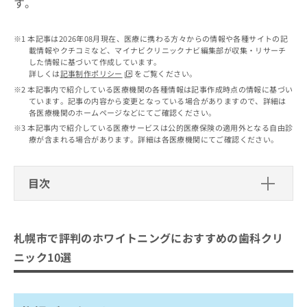
す。
出
稿
クリ
資
稿
ニッ
の
料
クナ
の
お
の
本記事は2026年08月現在、医療に携わる方々からの情報や各種サイトの記
ビサ
お
問
ご
載情報やクチコミなど、マイナビクリニックナビ編集部が収集・リサーチ
イト
問
い
請
した情報に基づいて作成しています。
への
い
合
詳しくは
記事制作ポリシー
をご覧ください。
お問
求
合
合せ
わ
本記事内で紹介している医療機関の各種情報は記事作成時点の情報に基づい
は
フォ
わ
ています。記事の内容から変更となっている場合がありますので、詳細は
せ
こ
ーム
各医療機関のホームページなどにてご確認ください。
せ
は
ち
とな
は
本記事内で紹介している医療サービスは公的医療保険の適用外となる自由診
こ
ら
りま
療が含まれる場合があります。詳細は各医療機関にてご確認ください。
こ
ち
す。
ち
ら
クリ
無
ら
ニッ
料
クの
目次
資
情
予
料
報
約・
札幌市で評判のホワイトニングにおす
の
症状
拡
すめの歯科クリニック10選
のご
ご
充
札幌市で評判のホワイトニングにおすすめの歯科クリ
相談
請
の
札幌デンタルケア
など
ニック10選
求
お
はで
さくらさくデンタルクリニック
は
申
きま
こ
せん
し
さいわいデンタルクリニック札幌
ので
ち
込