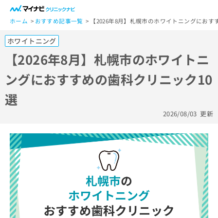
一
般
ホーム
おすすめ記事一覧
【2026年8月】札幌市のホワイトニングにおす
ユ
ホワイトニング
ー
ザ
【2026年8月】札幌市のホワイトニ
ー
ングにおすすめの歯科クリニック10
の
方
選
は
こ
2026/08/03
更新
ち
ら
医
マ
療
イ
関
ナ
係
ビ
者
ク
の
リ
方
ニ