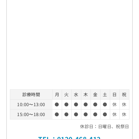
お
問
い
合
わ
せ
は
こ
ち
ら
診療時間
月
火
水
木
金
土
日
祝
10:00〜13:00
●
●
●
●
●
●
休
休
15:00〜18:00
●
●
●
●
●
●
休
休
休診日：日曜日、祝祭日