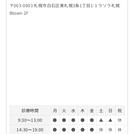
〒003-0003 札幌市白石区東札幌3条1丁目1-1 ラソラ札幌
Btown 2F
診療時間
月
火
水
木
金
土
日
祝
9:30〜13:00
●
●
●
●
●
▲
▲
休
14:30〜19:00
●
●
●
●
●
休
休
休