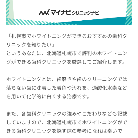
ッ
は
ク
こ
ナ
ち
ビ
ら
に
関
「札幌市でホワイトニングができるおすすめの歯科ク
広
す
広
リニックを知りたい」
告
る
告
代
というあなたに、北海道札幌市で評判のホワイトニン
お
出
理
問
稿
グができる歯科クリニックを厳選してご紹介します。
店
い
の
合
の
お
わ
方
問
ホワイトニングとは、歯磨きや歯のクリーニングでは
せ
い
は
落ちない歯に沈着した着色や汚れを、過酸化水素など
は
合
こ
を用いて化学的に白くする治療です。
こ
わ
ち
ち
せ
ら
ら
は
また、各歯科クリニックの強みやこだわりなども記載
こ
こち
ち
していますので、北海道札幌市でホワイトニングがで
広
らは
広
ら
告
きる歯科クリニックを探す際の参考になれば幸いで
マイ
告
出
ナビ