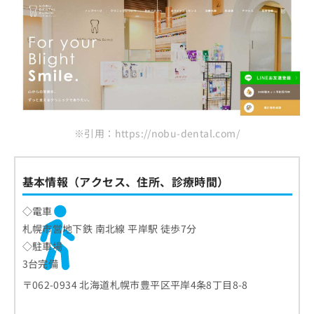
※引用：https://nobu-dental.com/
基本情報（アクセス、住所、診療時間）
◇電車
札幌市営地下鉄 南北線 平岸駅 徒歩7分
◇駐車場
3台完備
〒062-0934 北海道札幌市豊平区平岸4条8丁目8-8