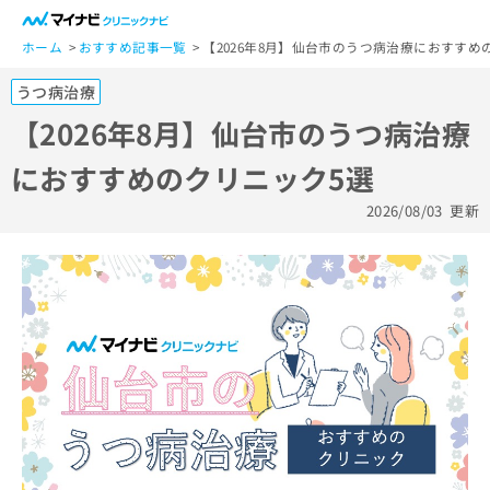
一
般
ホーム
おすすめ記事一覧
【2026年8月】仙台市のうつ病治療におすすめ
ユ
うつ病治療
ー
ザ
【2026年8月】仙台市のうつ病治療
ー
におすすめのクリニック5選
の
方
2026/08/03
更新
は
こ
ち
ら
医
マ
療
イ
関
ナ
係
ビ
者
ク
の
リ
方
ニ