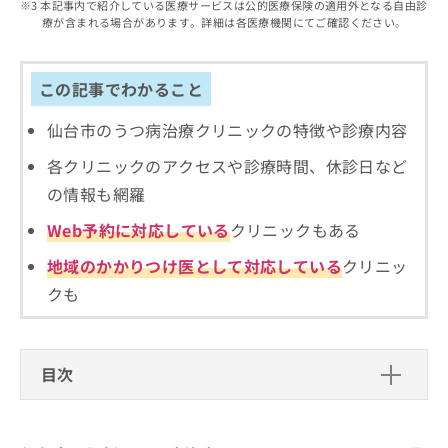
出
本記事内で紹介している医療サービスは公的医療保険の適用外となる自由診
稿
クリ
資
療が含まれる場合があります。詳細は各医療機関にてご確認ください。
稿
ニッ
の
料
クナ
の
お
の
ビサ
お
問
ご
イト
問
この記事でわかること
い
請
への
い
合
お問
求
合
合せ
仙台市のうつ病治療クリニックの特徴や診療内容
わ
は
フォ
わ
せ
こ
ーム
各クリニックのアクセスや診療時間、休診日など
せ
は
ち
とな
は
こ
ら
の情報も網羅
りま
こ
ち
す。
ち
Web予約に対応している
クリニックもある
ら
クリ
無
ら
ニッ
料
クの
地域のかかりつけ医として対応している
クリニッ
資
情
予
クも
料
報
約・
の
症状
拡
のご
ご
充
相談
請
の
など
目次
求
お
はで
は
申
きま
仙台市で評判のうつ病治療におすすめ
こ
せん
し
ので
ち
のクリニック5選
込