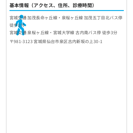
お
基本情報（アクセス、住所、診療時間）
問
い
宮城交通 加茂長命ヶ丘線・泉桜ヶ丘線 加茂五丁目北バス停
合
徒歩1分
わ
宮城交通 泉桜ヶ丘線・宮城大学線 古内南バス停 徒歩3分
せ
は
〒981-3123 宮城県仙台市泉区古内新坂の上30-1
こ
ち
ら