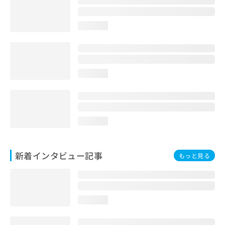
loading...
loading...
loading...
新着インタビュー記事
もっと見る
loading...