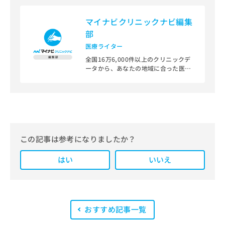
マイナビクリニックナビ編集
部
医療ライター
全国16万6,000件以上のクリニックデ
ータから、あなたの地域に合った医療
機関を見つけられる、クリニック検索
＆医療情報サイト「マイナビクリニッ
クナビ」。
編集部では、地域ごとの医療機関情報
をわかりやすく整理し、最新の公式情
報にもとづいて発信しています。
この記事は参考になりましたか？
また、医療広告ガイドラインに準拠し
はい
た編集体制を整えており、編集部内に
いいえ
は、一般社団法人薬機法医療法規格協
会が実施する「YMAA（薬機法・医療
法適法広告取扱個人認証規格）」講習
を修了したメンバーが複数名在籍して
います。
おすすめ記事一覧