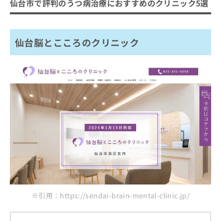
ご了
仙台市で評判のうつ病治療におすすめのクリニック5選
ら
み
承く
仙台脳とこころのクリニック
は
ださ
こ
仙台東口メンタルクリニック
無
い。
ち
料
仙台脳とこころのクリニック
桂メンタルクリニック
ら
情
ストレスケア・トラストクリニック
報
拡
掲
Polarisこころのクリニック仙台長町駅前
充
載
の
情
まとめ：仙台市で評判のうつ病治療におすすめ
お
報
のクリニック5選
申
の
し
修
込
正
み
は
は
こ
こ
ち
ち
ら
ら
そ
※引用：https://sendai-brain-mental-clinic.jp/
の
他
の