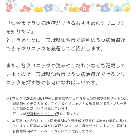
ッ
は
ク
こ
ナ
ち
ビ
「仙台市でうつ病治療ができるおすすめのクリニック
ら
に
を知りたい」
関
広
というあなたに、宮城県仙台市で評判のうつ病治療が
す
広
告
る
告
できるクリニックを厳選してご紹介します。
代
お
出
理
問
稿
店
い
また、各クリニックの強みやこだわりなども記載して
の
合
の
お
いますので、宮城県仙台市でうつ病治療ができるクリ
わ
方
問
ニックを探す際の参考になれば幸いです。
せ
い
は
は
合
こ
こ
わ
ち
本記事は2026年08月現在、医療に携わる方々からの情報や各種サイトの記
ち
せ
ら
載情報やクチコミなど、マイナビクリニックナビ編集部が収集・リサーチ
ら
は
した情報に基づいて作成しています。
こ
詳しくは
記事制作ポリシー
をご覧ください。
こち
ち
広
本記事内で紹介している医療機関の各種情報は記事作成時点の情報に基づい
らは
広
ら
ています。記事の内容から変更となっている場合がありますので、詳細は
告
マイ
各医療機関のホームページなどにてご確認ください。
告
出
ナビ