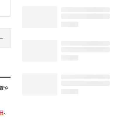
loading...
loading...
査や
loading...
日
、