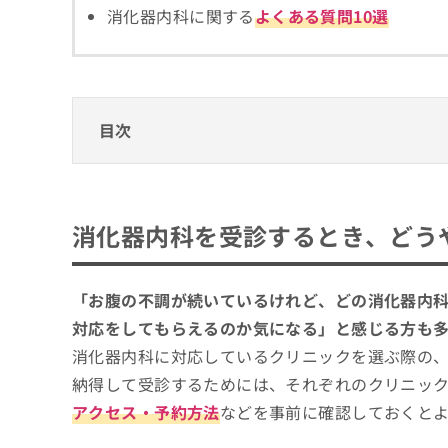
拡
資
消化器内科に関する
よくある質問10選
きま
充
料
せん
の
ので
の
ご了
お
ご
承く
申
請
ださ
し
求
い。
目次
込
は
み
こ
は
ち
消化器内科を受診するとき、どうやってクリ
こ
ら
ち
消化器内科クリニックを選ぶ際に参考になる
消化器内科を受診するとき、どう
ら
無
消化器内科の診療範囲、どこまで対応して
仙台市で評判の消化器内科クリニックおすす
料
掲
情
仙台消化器・内視鏡内科 はじめのクリニック
「お腹の不調が続いているけれど、どの消化器内
載
報
なないろ消化器・内視鏡クリニック
情
対応をしてもらえるのか気になる」と感じる方も
拡
報
充
消化器内科に対応しているクリニックを選ぶ際の
おろしまちクリニック 内科・内視鏡内科
の
の
納得して受診するためには、それぞれのクリニッ
仙台薬師堂いしばし消化器内視鏡クリニッ
修
お
正
申
アクセス・予約方法
などを事前に確認しておくと
クレアクリニック
は
し
あらい内科・胃腸内科クリニック
こ
込