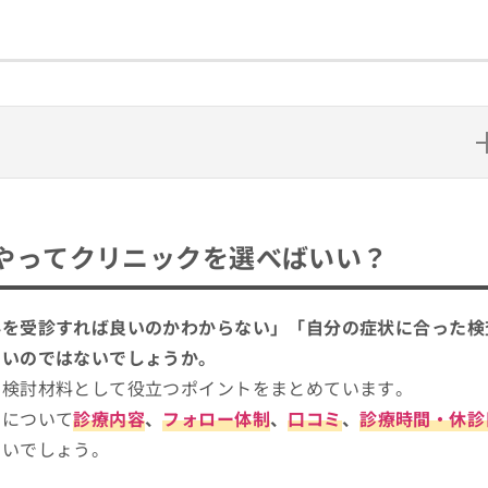
ニックを選べばいい？
専門認定制度（公式サイトより）
やってクリニックを選べばいい？
もらえる？一般的な受診の流れも合わせて紹介
め10選
 仙台駅前院
科を受診すれば良いのかわからない」「自分の症状に合った検
多いのではないでしょうか。
、検討材料として役立つポイントをまとめています。
クについて
診療内容
、
フォロー体制
、
口コミ
、
診療時間・休診
ク
よいでしょう。