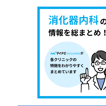
ち
み
白根胃腸クリニック
ら
は
まつだクリニック 内科・消化器内科
こ
ち
泉内科消化器科
そ
ら
の
荒井駅前のぐち内科クリニック
他
の
【消化器内科について】これを知ってから検
お
問
消化器内科を受診する前に知っておきたい基
い
逆流性食道炎
合
消化器内科の受診はどんな流れで進むの？
わ
胃潰瘍
せ
1．カウンセリング予約
消化器内科に関する質問10選！
過敏性腸症候群（IBS）
は
2．問診と症状の確認
こ
大腸ポリープ
まとめ：仙台市で評判の消化器内科クリニッ
ち
3．医師による診察
ピロリ菌感染
ら
4．診療方針と費用の説明
潰瘍性大腸炎
5．治療開始と経過管理
クローン病
脂肪肝