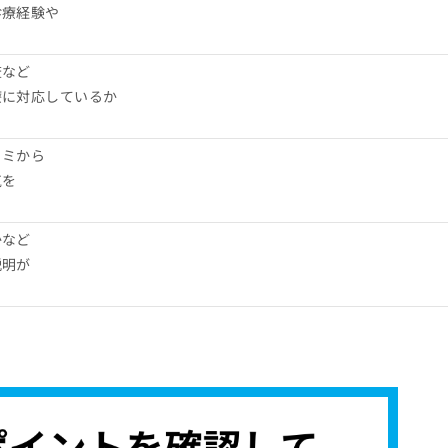
診療経験や
査など
療に対応しているか
コミから
気を
かなど
説明が