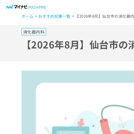
一
ホーム
おすすめ記事一覧
【2026年8月】仙台市の消化器
般
ユ
消化器内科
ー
ザ
【2026年8月】仙台市
ー
の
方
は
こ
ち
ら
医
マ
療
イ
ナ
関
ビ