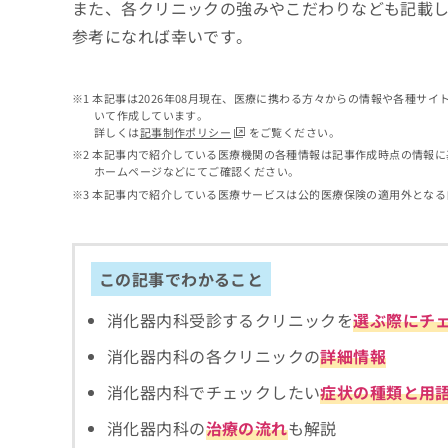
せ
こち
また、各クリニックの強みやこだわりなども記載
ち
らは
は
参考になれば幸いです。
マイ
こ
ら
ナビ
ち
クリ
ら
ニッ
本記事は2026年08月現在、医療に携わる方々からの情報や各種サ
クナ
いて作成しています。
広
ビサ
詳しくは
記事制作ポリシー
をご覧ください。
広
資
イト
告
告
本記事内で紹介している医療機関の各種情報は記事作成時点の情報に
への
料
出
ホームページなどにてご確認ください。
出
お問
の
稿
合せ
稿
本記事内で紹介している医療サービスは公的医療保険の適用外となる
ご
の
フォ
の
請
お
ーム
お
求
問
とな
問
りま
は
い
い
この記事でわかること
す。
こ
合
合
クリ
ち
わ
ニッ
わ
消化器内科受診するクリニックを
選ぶ際にチ
ら
せ
クの
せ
は
予
は
消化器内科の各クリニックの
詳細情報
約・
こ
こ
無
症状
ち
消化器内科でチェックしたい
症状の種類と用
ち
のご
料
ら
相談
ら
情
消化器内科の
治療の流れ
も解説
など
報
はで