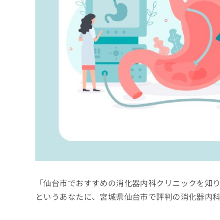
係
ク
者
リ
の
ニ
ッ
方
ク
は
ナ
こ
ビ
ち
に
関
ら
す
る
お
広
広
問
告
告
い
出
代
合
稿
わ
理
の
せ
店
お
は
「仙台市でおすすめの消化器内科クリニックを知
の
問
こ
い
方
ち
というあなたに、宮城県仙台市で評判の消化器内
合
ら
は
わ
こ