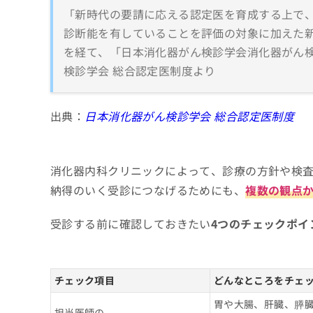
「新時代の要請に応える認定医を育成する上で
診断能を有していることを評価の対象に加えた新
を経て、「日本消化器がん検診学会消化器がん検
検診学会 総合認定医制度より
出典：
日本消化器がん検診学会 総合認定医制度
消化器内科クリニックによって、診療の方針や検
納得のいく受診につなげるためにも、
複数の観点
受診する前に確認しておきたい
4つのチェックポイ
チェック項目
どんなところをチェ
胃や大腸、肝臓、膵
担当医師の