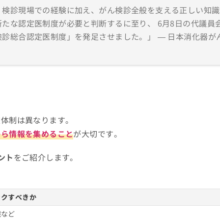
、検診現場での経験に加え、がん検診全般を支える正しい知識
たな認定医制度が必要と判断するに至り、 6月8日の代議員
診総合認定医制度」を発足させました。」 — 日本消化器が
査体制は異なります。
から情報を集めること
が大切です。
ント
をご紹介します。
ックすべきか
臓など