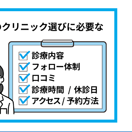
討しよう！
礎用語集
クおすすめ10選