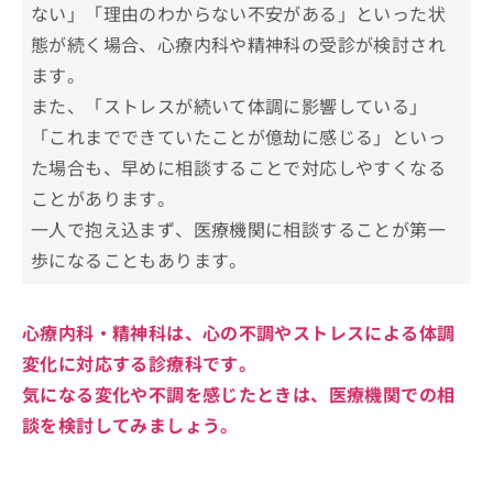
ない」「理由のわからない不安がある」といった状
1．心療内科
態が続く場合、心療内科や精神科の受診が検討され
心療内科・精神科を受診すべき7つのサ
2．精神科
インや症状
ます。
3．メンタルクリニック
また、「ストレスが続いて体調に影響している」
1．持続的なうつや憂鬱感
心療内科・精神科の受診が不安な時の3
「これまでできていたことが億劫に感じる」といっ
2．過度な不安やパニック発作
つのアドバイス
た場合も、早めに相談することで対応しやすくなる
3．睡眠障害
初診で泣いてしまっても大丈夫
心療内科・精神科の受診はどんな流れ
ことがあります。
4．食欲の変化
診察前の不安や緊張はよくある
で進むの？
一人で抱え込まず、医療機関に相談することが第一
5．異常な行動や思考
他人の目や評価への不安
1．カウンセリング予約
歩になることもあります。
自分に合った心療内科・精神科クリニ
6．集中力や記憶力の低下
2．問診と心身の状態確認
ックの選び方4つのポイント
7．社会的な孤立や関係の悪化
3．医師による診察と評価
担当医制度を導入していること
心療内科・精神科は、心の不調やストレスによる体調
心療内科・精神科でよく使われる薬に
4．対応方針と費用の説明
資格を保有する医師がいること
ついての基礎用語集
変化に対応する診療科です。
5．継続的なサポートと経過確認
自立支援医療指定機関であること
気になる変化や不調を感じたときは、医療機関での相
SSRI
心療内科・精神科に関するよくある質問10
談を検討してみましょう。
通いやすい立地・診療時間であること
SNRI
選！
ベンゾジアゼピン系
まとめ：世田谷区で評判の心療内科・精神科ク