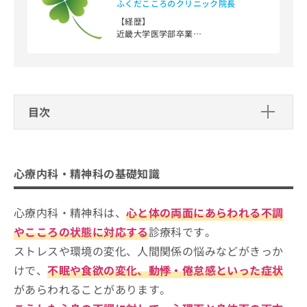
ふくだこころのクリニック院長
お
【経歴】
問
近畿大学医学部卒業
い
大阪医科大学附属病院勤務
合
医療法人杏和会阪南病院勤務
わ
独立行政法人国立病院機構大阪南医療
せ
センター非常勤医師
は
社会医療法人清恵会清恵会第二医療専
こ
門学院非常勤講師
目次
ち
大阪市西区区役所「障害支援区分」審
査会議座長
ら
心療内科・精神科の基礎知識
【資格】
心療内科・精神科とは？何をするの？
心療内科・精神科のクリニックはどうやって選
厚生労働省 精神保健指定医／日本精神
心療内科・精神科の基礎知識
心療内科・精神科を受診する目安
神経学会 精神科専門医／日本精神神経
べばいい？
学会 精神科専門医制度指導医／日本医
師会認定 産業医／日本医師会認定 健康
心療内科・精神科は、
心と体の両面にあらわれる不調
心療内科・精神科のクリニックを選ぶ
スポーツ医
際にチェックする4つのポイント
やこころの状態に対応する
診療科です。
ストレスや環境の変化、人間関係の悩みなどがきっか
心療内科・精神科を受診する目安って？受診すべ
世田谷区で評判の心療内科・精神科ク
きサインや役に立つ知識を解説！
けで、
不眠や食欲の変化、動悸・倦怠感といった症状
リニックおすすめ12選
があらわれることがあります。
三軒茶屋診療所