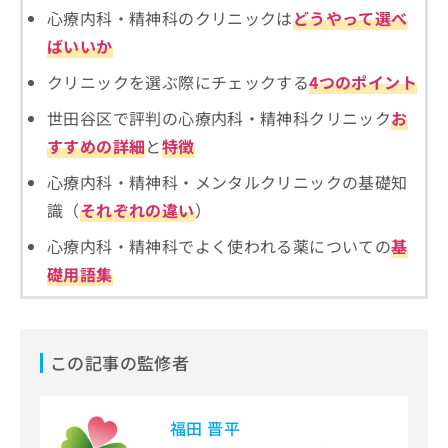
ご了
ら
み
心療内科・精神科のクリニックは
どうやって選べ
承く
は
ださ
ばいいか
こ
無
い。
ち
料
クリニックを選ぶ際にチェックする
4つのポイント
ら
情
報
世田谷区で評判の心療内科・精神科クリニック
お
拡
掲
すすめの詳細
と
特徴
充
載
の
情
心療内科・精神科・メンタルクリニックの基礎知
お
報
識（
それぞれの違い
）
申
の
し
修
心療内科・精神科でよく使われる薬についての
基
込
正
礎用語集
み
は
は
こ
こ
ち
ち
ら
ら
この記事の監修者
そ
の
他
福田 晋平
の