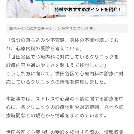
ッ
は
ク
こ
ナ
ち
ビ
ら
に
本ページにはプロモーションが含まれています。
関
広
す
「気分の落ち込みや不安感、身体の不調が続いてお
広
告
る
告
り、心療内科の受診を考えている」
代
お
出
「世田谷区で心療内科に対応しているクリニックを、
理
問
稿
店
い
の
診療内容や通いやすさを踏まえて検討したい」
合
の
お
こうした方に向けて、世田谷区で心療内科の診療に対
わ
方
問
せ
応しているクリニックの情報を整理しました。
い
は
は
合
こ
こ
わ
ち
本記事では、ストレスや心身の不調に関する診療を中
ち
せ
ら
ら
は
心に、各クリニックの診療体制や対応範囲、立地や診
こ
療時間などの観点から情報をまとめています。
こち
ち
広
らは
広
ら
告
マイ
告
出
世田谷区で心療内科の受診を検討する際の、情報収集
ナビ