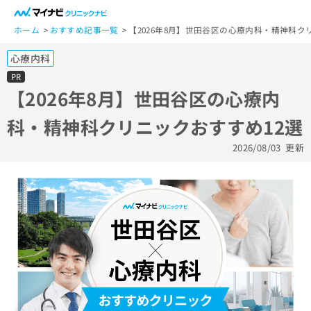
一
般
ホーム
おすすめ記事一覧
【2026年8月】世田谷区の心療内科・精神科ク
ユ
心療内科
ー
ザ
PR
ー
【2026年8月】世田谷区の心療内
の
科・精神科クリニックおすすめ12選
方
は
2026/08/03
更新
こ
ち
ら
医
マ
療
イ
関
ナ
係
ビ
者
ク
の
リ
方
ニ