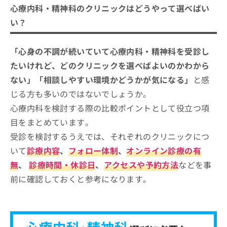
非ベンゾジアゼピン系睡眠薬
リニックおすすめ12選
心療内科・精神科のクリニックはどうやって選べばい
抗うつ薬の初期反応
い？
副作用への配慮
断薬と減薬
「心身の不調が続いていて心療内科・精神科を受診し
服薬の継続
たいけれど、どのクリニックを選べばよいのかわから
相互作用
ない」「相談しやすい環境かどうかが気になる」
と感
じる方も多いのではないでしょうか。
心療内科を検討する際の比較ポイントとして役立つ項
目をまとめています。
受診を検討するうえでは、それぞれのクリニックにつ
いて
診療内容
、
フォロー体制
、
オンライン診療の有
無
、
診療時間・休診日
、
アクセスや予約方法
などを事
前に確認しておくと参考になります。