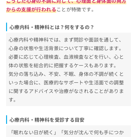
こうした心身の不調に対して、心理面と身体面の両方
駒沢ケイクリニック
からの支援が行われる
ことが特徴です。
シモキタよあけ心療内科
上町さくらこころのクリニック
心療内科・精神科とは？何をするの？
RICメンタルクリニック三軒茶屋
心療内科や精神科では、まず問診や面談を通して、
メンタルウェルビーイングクリニック用賀
心身の状態や生活背景について丁寧に確認します。
メンタルクリニック下北沢
必要に応じて心理検査、血液検査などを行い、心と
祖師ヶ谷大蔵メンタルクリニック
体の状態を総合的に把握するケースもあります。
三軒茶屋駅前メンタルクリニック
気分の落ち込み、不安、不眠、身体の不調が続くと
太子堂診療所
いった場合に、医療的なサポートや生活面での調整
二子玉川心のクリニック
に関するアドバイスや治療がなされることがありま
田鹿医院
す。
【心療内科について】これを知ってから心療内
科の受診を検討しよう！
心療内科・精神科を受診する目安
心療内科・精神科・メンタルクリニッ
「眠れない日が続く」「気分が沈んで何も手につか
クとは？