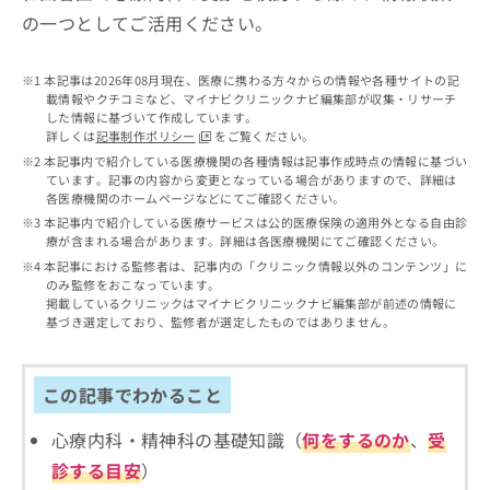
出
稿
クリ
資
の一つとしてご活用ください。
稿
ニッ
の
料
クナ
の
お
の
ビサ
お
問
ご
本記事は2026年08月現在、医療に携わる方々からの情報や各種サイトの記
イト
問
い
請
載情報やクチコミなど、マイナビクリニックナビ編集部が収集・リサーチ
への
い
合
した情報に基づいて作成しています。
お問
求
合
詳しくは
記事制作ポリシー
をご覧ください。
合せ
わ
は
フォ
わ
本記事内で紹介している医療機関の各種情報は記事作成時点の情報に基づい
せ
こ
ーム
ています。記事の内容から変更となっている場合がありますので、詳細は
せ
は
ち
とな
各医療機関のホームページなどにてご確認ください。
は
こ
ら
りま
本記事内で紹介している医療サービスは公的医療保険の適用外となる自由診
こ
ち
す。
療が含まれる場合があります。詳細は各医療機関にてご確認ください。
ち
ら
クリ
無
本記事における監修者は、記事内の「クリニック情報以外のコンテンツ」に
ら
ニッ
料
のみ監修をおこなっています。
クの
資
情
掲載しているクリニックはマイナビクリニックナビ編集部が前述の情報に
予
料
基づき選定しており、監修者が選定したものではありません。
報
約・
の
症状
拡
のご
ご
充
相談
請
の
この記事でわかること
など
求
お
はで
は
申
心療内科・精神科の基礎知識（
何をするのか
、
受
きま
こ
せん
し
診する目安
）
ので
ち
込