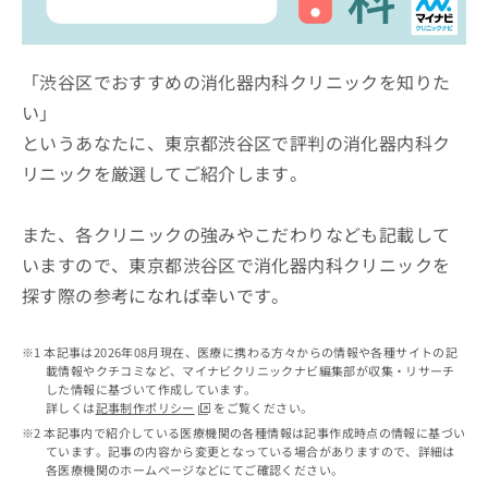
ッ
は
ク
こ
ナ
ち
ビ
「渋谷区でおすすめの消化器内科クリニックを知りた
ら
に
い」
関
広
というあなたに、東京都渋谷区で評判の消化器内科ク
す
広
告
る
告
リニックを厳選してご紹介します。
代
お
出
理
問
稿
店
い
また、各クリニックの強みやこだわりなども記載して
の
合
の
お
いますので、東京都渋谷区で消化器内科クリニックを
わ
方
問
探す際の参考になれば幸いです。
せ
い
は
は
合
こ
こ
わ
ち
本記事は2026年08月現在、医療に携わる方々からの情報や各種サイトの記
ち
せ
ら
載情報やクチコミなど、マイナビクリニックナビ編集部が収集・リサーチ
ら
は
した情報に基づいて作成しています。
こ
詳しくは
記事制作ポリシー
をご覧ください。
こち
ち
広
本記事内で紹介している医療機関の各種情報は記事作成時点の情報に基づい
らは
広
ら
ています。記事の内容から変更となっている場合がありますので、詳細は
告
マイ
各医療機関のホームページなどにてご確認ください。
告
出
ナビ