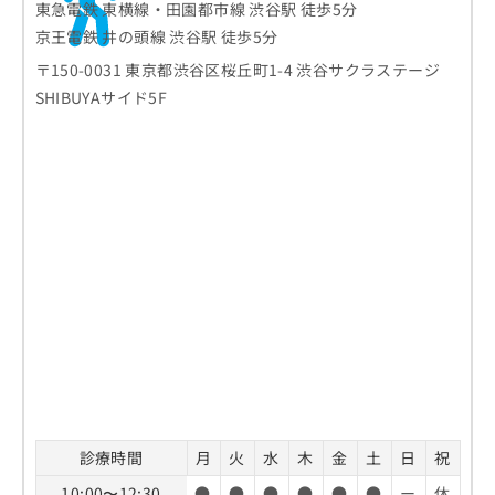
東急電鉄 東横線・田園都市線 渋谷駅 徒歩5分
京王電鉄 井の頭線 渋谷駅 徒歩5分
〒150-0031 東京都渋谷区桜丘町1-4 渋谷サクラステージ
SHIBUYAサイド5F
診療時間
月
火
水
木
金
土
日
祝
10:00〜12:30
●
●
●
●
●
●
ー
休