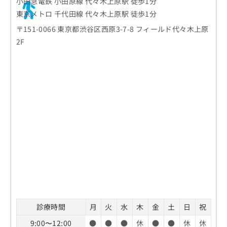
小田急電鉄 小田原線 代々木上原駅 徒歩1分
東京メトロ 千代田線 代々木上原駅 徒歩1分
〒151-0066 東京都渋谷区西原3-7-8 フィールド代々木上原
2F
診療時間
月
火
水
木
金
土
日
祝
9:00〜12:00
●
●
●
休
●
●
休
休