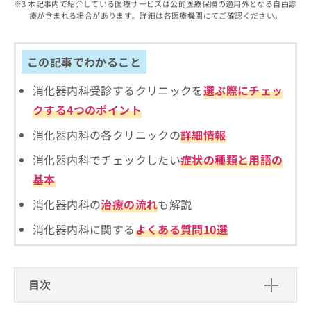
出
本記事内で紹介している医療サービスは公的医療保険の適用外となる自由診
稿
クリ
資
療が含まれる場合があります。詳細は各医療機関にてご確認ください。
稿
ニッ
の
料
クナ
の
お
の
ビサ
お
問
ご
イト
問
この記事でわかること
い
請
への
い
合
お問
求
合
合せ
消化器内科受診するクリニックを
選ぶ際にチェッ
わ
は
フォ
わ
せ
こ
クする4つのポイント
ーム
せ
は
ち
とな
は
こ
ら
消化器内科の各クリニックの
詳細情報
りま
こ
ち
す。
ち
消化器内科でチェックしたい
症状の種類と用語の
ら
クリ
無
ら
ニッ
基本
料
クの
資
情
予
消化器内科の
治療の流れ
も解説
料
報
約・
の
症状
拡
消化器内科に関する
よくある質問10選
のご
ご
充
相談
請
の
など
求
お
はで
は
申
きま
目次
こ
せん
し
ので
ち
込