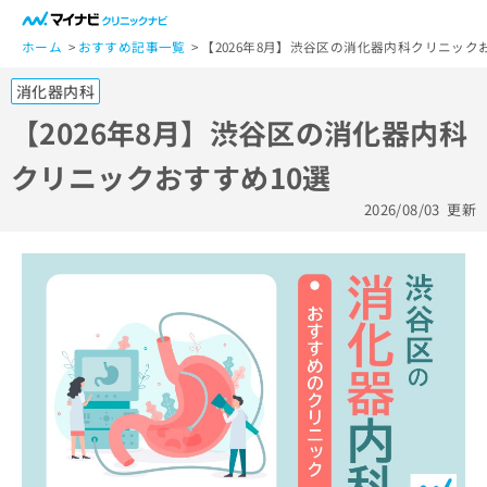
一
般
ホーム
おすすめ記事一覧
【2026年8月】渋谷区の消化器内科クリニック
ユ
消化器内科
ー
ザ
【2026年8月】渋谷区の消化器内科
ー
クリニックおすすめ10選
の
方
2026/08/03
更新
は
こ
ち
ら
医
マ
療
イ
関
ナ
係
ビ
者
ク
の
リ
方
ニ