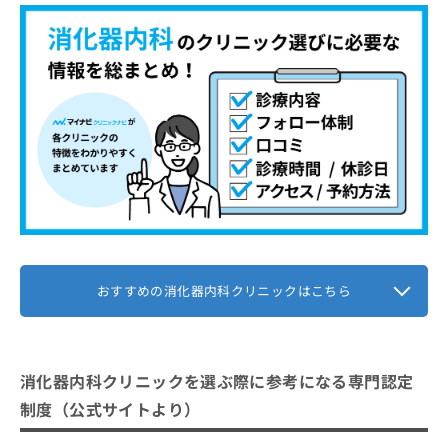
かのファミリークリニック幡ヶ谷
お
問
【消化器内科について】これを知ってから検討
い
合
しよう！
わ
せ
消化器内科を受診する前に知っておき
は
たい基礎用語集
こ
ち
逆流性食道炎
消化器内科の受診はどんな流れで進む
ら
胃潰瘍
の？
過敏性腸症候群（IBS）
1．カウンセリング予約
消化器内科に関する質問10選！
大腸ポリープ
2．問診と症状の確認
おすすめの消化器内科クリニックはこちら
まとめ：渋谷区で評判の消化器内科クリニック
ピロリ菌感染
3．医師による診察
おすすめ10選
潰瘍性大腸炎
4．診療方針と費用の説明
クローン病
5．治療開始と経過管理
消化器内科クリニックを選ぶ際に参考になる専門認定
脂肪肝
制度（公式サイトより）
膵炎
胆石症