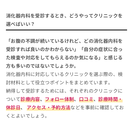
消化器内科を受診するとき、どうやってクリニ
ご了
ら
み
承く
ックを選べばいい？
は
ださ
こ
消化器内科を受診するとき、どうやってクリニックを
無
い。
消化器内科クリニックを選ぶ際に参考
ち
料
選べばいい？
ら
になる専門認定制度（公式サイトよ
情
報
り）
消化器内科の診療範囲、どこまで対応してもらえ
渋谷区で評判の消化器内科クリニック
拡
「お腹の不調が続いているけれど、どの消化器内科を
掲
る？一般的な受診の流れも合わせて紹介
充
載
おすすめ10選
受診すれば良いのかわからない」「自分の症状に合っ
の
情
ゆみのクリニック 渋谷桜丘
た検査や対応をしてもらえるのか気になる」と感じる
お
報
申
の
方も多いのではないでしょうか。
渋谷駅前内科・内視鏡クリニック
し
修
消化器内科に対応しているクリニックを選ぶ際の、検
MYメディカルクリニック渋谷
込
正
み
討材料として役立つポイントをまとめています。
は
代々木上原駅前内科クリニック
は
こ
納得して受診するためには、それぞれのクリニックに
渋谷リーフクリニック
こ
ち
ついて
診療内容
、
フォロー体制
、
口コミ
、
診療時間・
ち
ら
まみや内科胃腸クリニック
ら
休診日
、
アクセス・予約方法
などを事前に確認してお
恵比寿みなみ観音坂クリニック
そ
くとよいでしょう。
森医院
の
他
広尾タワークリニック
の