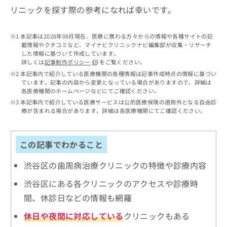
出
稿
クリ
資
リニックを探す際の参考になれば幸いです。
稿
ニッ
の
料
クナ
の
お
の
ビサ
お
問
ご
本記事は2026年08月現在、医療に携わる方々からの情報や各種サイトの記
イト
問
い
載情報やクチコミなど、マイナビクリニックナビ編集部が収集・リサーチ
請
への
い
した情報に基づいて作成しています。
合
お問
求
詳しくは
記事制作ポリシー
をご覧ください。
合
合せ
わ
は
フォ
わ
本記事内で紹介している医療機関の各種情報は記事作成時点の情報に基づい
せ
こ
ーム
ています。記事の内容から変更となっている場合がありますので、詳細は
せ
は
ち
とな
各医療機関のホームページなどにてご確認ください。
は
こ
ら
りま
本記事内で紹介している医療サービスは公的医療保険の適用外となる自由診
こ
ち
す。
療が含まれる場合があります。詳細は各医療機関にてご確認ください。
ち
ら
クリ
無
ら
ニッ
料
クの
資
情
予
この記事でわかること
料
報
約・
の
症状
拡
渋谷区の歯周病治療クリニックの特徴や診療内容
のご
ご
充
相談
請
の
渋谷区にある各クリニックのアクセスや診療時
など
求
お
はで
間、休診日などの情報も網羅
は
申
きま
こ
せん
し
休日や夜間に対応している
クリニックもある
ので
ち
込