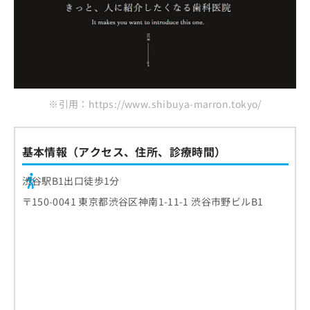
お
問
い
合
わ
せ
は
※引用：https://www.shibuya-marron.tokyo/
こ
ち
ら
基本情報（アクセス、住所、診療時間）
渋谷駅B1出口徒歩1分
〒150-0041 東京都渋谷区神南1-11-1 渋谷市野ビルB1