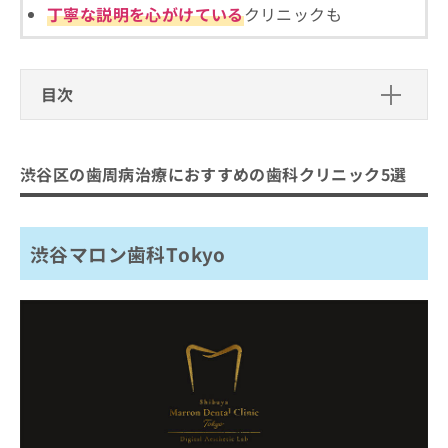
ご了
ら
み
丁寧な説明を心がけている
クリニックも
承く
は
ださ
こ
無
い。
ち
料
ら
目次
情
報
渋谷区の歯周病治療におすすめの歯科
拡
掲
充
載
クリニック5選
渋谷区の歯周病治療におすすめの歯科クリニック5選
の
情
渋谷マロン歯科Tokyo
お
報
申
の
南平台歯科クリニック
し
修
渋谷マロン歯科Tokyo
若林歯科医院
込
正
み
は
代官山WADA歯科・矯正歯科
は
こ
渋谷宮益坂歯科
こ
ち
ち
ら
まとめ：渋谷区の歯周病治療におすすめの歯科
ら
クリニック5選
そ
の
他
の