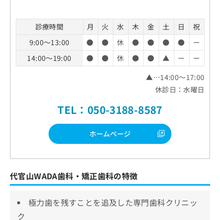
診療時間
月
火
水
木
金
土
日
祝
9:00～13:00
●
●
休
●
●
●
●
ー
14:00～19:00
●
●
休
●
●
▲
ー
ー
▲…14:00～17:00
休診日：水曜日
TEL：050-3188-8587
ホームページ
代官山WADA歯科・矯正歯科の特徴
極力歯を残すことを追及した専門歯科クリニッ
ク