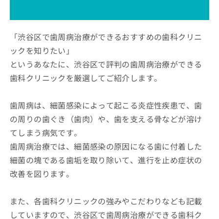
ッ
は
ク
こ
ナ
ち
ビ
「渋谷区で歯周病治療ができるおすすめの歯科クリニ
ら
に
ックを知りたい」
関
広
というあなたに、渋谷区で評判の歯周病治療ができる
す
広
告
る
告
歯科クリニックを厳選してご紹介します。
代
お
出
理
問
稿
店
い
歯周病は、細菌感染によって起こる炎症性疾患で、歯
の
合
の
お
の周りの歯ぐき（歯肉）や、歯を支える骨などが溶け
わ
方
問
てしまう病気です。
せ
い
は
は
合
歯周病治療では、細菌感染の原因になる歯に付着した
こ
こ
わ
ち
細菌の塊である歯垢を取り除いて、進行を止め症状の
ち
せ
ら
ら
改善を図ります。
は
こ
こち
ち
広
らは
また、各歯科クリニックの強みやこだわりなども記載
広
ら
告
マイ
告
出
していますので、渋谷区で歯周病治療ができる歯科ク
ナビ