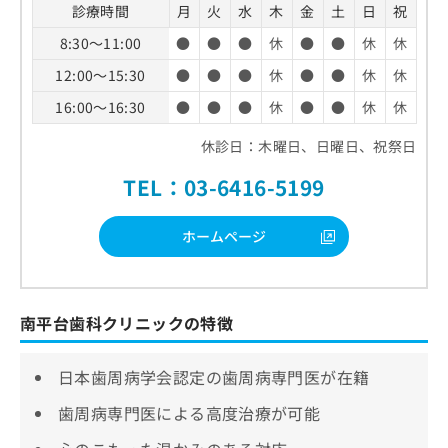
診療時間
月
火
水
木
金
土
日
祝
8:30～11:00
●
●
●
休
●
●
休
休
12:00～15:30
●
●
●
休
●
●
休
休
16:00～16:30
●
●
●
休
●
●
休
休
休診日：木曜日、日曜日、祝祭日
TEL：03-6416-5199
ホームページ
南平台歯科クリニックの特徴
日本歯周病学会認定の歯周病専門医が在籍
歯周病専門医による高度治療が可能