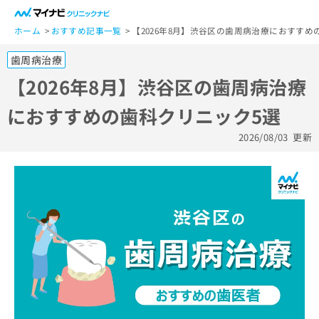
一
般
ホーム
おすすめ記事一覧
【2026年8月】渋谷区の歯周病治療におすすめ
ユ
歯周病治療
ー
ザ
【2026年8月】渋谷区の歯周病治療
ー
におすすめの歯科クリニック5選
の
方
2026/08/03
更新
は
こ
ち
ら
医
マ
療
イ
関
ナ
係
ビ
者
ク
の
リ
方
ニ