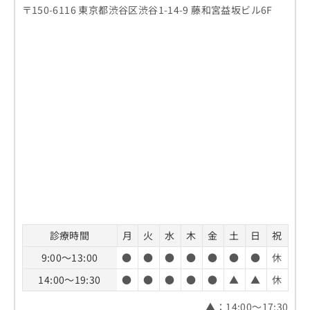
〒150-6116 東京都渋谷区渋谷1-14-9 藤和宮益坂ビル6F
診療時間
月
火
水
木
金
土
日
祝
9:00～13:00
●
●
●
●
●
●
●
休
14:00～19:30
●
●
●
●
●
▲
▲
休
▲：14:00～17:30