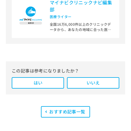
マイナビクリニックナビ編集
部
医療ライター
全国16万6,000件以上のクリニックデ
ータから、あなたの地域に合った医療
機関を見つけられる、クリニック検索
＆医療情報サイト「マイナビクリニッ
クナビ」。
編集部では、地域ごとの医療機関情報
をわかりやすく整理し、最新の公式情
報にもとづいて発信しています。
この記事は参考になりましたか？
また、医療広告ガイドラインに準拠し
はい
た編集体制を整えており、編集部内に
いいえ
は、一般社団法人薬機法医療法規格協
会が実施する「YMAA（薬機法・医療
法適法広告取扱個人認証規格）」講習
を修了したメンバーが複数名在籍して
います。
おすすめ記事一覧