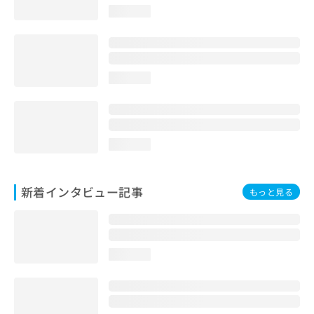
loading...
loading...
loading...
新着インタビュー記事
もっと見る
loading...