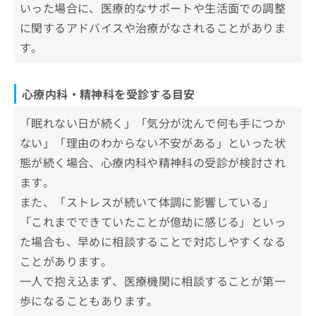
いった場合に、医療的なサポートや生活面での調整
2．過度な不安やパニック発作
つのアドバイス
に関するアドバイスや治療がなされることがありま
3．睡眠障害
初診で泣いてしまっても大丈夫
心療内科・精神科の受診はどんな流れ
す。
4．食欲の変化
診察前の不安や緊張はよくある
で進むの？
5．異常な行動や思考
他人の目や評価への不安
1．カウンセリング予約
自分に合った心療内科・精神科クリニ
心療内科・精神科を受診する目安
6．集中力や記憶力の低下
2．問診と心身の状態確認
ックの選び方4つのポイント
7．社会的な孤立や関係の悪化
「眠れない日が続く」「気分が沈んで何も手につか
3．医師による診察と評価
担当医制度を導入していること
心療内科・精神科でよく使われる薬に
ない」「理由のわからない不安がある」といった状
4．対応方針と費用の説明
資格を保有する医師がいること
ついての基礎用語集
態が続く場合、心療内科や精神科の受診が検討され
5．継続的なサポートと経過確認
自立支援医療指定機関であること
SSRI
ます。
心療内科・精神科に関するよくある質問10
通いやすい立地・診療時間であること
SNRI
選！
また、「ストレスが続いて体調に影響している」
ベンゾジアゼピン系
「これまでできていたことが億劫に感じる」といっ
まとめ：滋賀県で評判の心療内科クリニック5
非ベンゾジアゼピン系睡眠薬
た場合も、早めに相談することで対応しやすくなる
選
ことがあります。
抗うつ薬の初期反応
一人で抱え込まず、医療機関に相談することが第一
副作用への配慮
歩になることもあります。
断薬と減薬