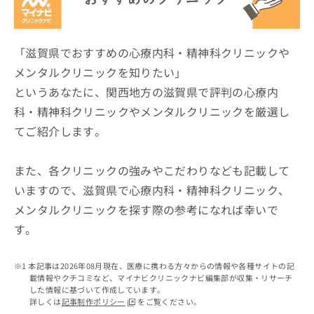
ッ
は
ク
こ
ナ
ち
ビ
「滋賀県でおすすめの心療内科・精神科クリニックや
ら
に
メンタルクリニックを知りたい」
関
広
というあなたに、関西地方の滋賀県で評判の心療内
す
広
告
る
告
科・精神科クリニックやメンタルクリニックを厳選し
代
お
出
てご紹介します。
理
問
稿
店
い
の
合
の
お
また、各クリニックの強みやこだわりなども記載して
わ
方
問
いますので、滋賀県で心療内科・精神科クリニック、
せ
い
は
は
合
メンタルクリニックを探す際の参考になれば幸いで
こ
こ
わ
ち
す。
ち
せ
ら
ら
は
こ
本記事は2026年08月現在、医療に携わる方々からの情報や各種サイトの記
こち
ち
広
載情報やクチコミなど、マイナビクリニックナビ編集部が収集・リサーチ
らは
広
ら
した情報に基づいて作成しています。
告
マイ
詳しくは
記事制作ポリシー
をご覧ください。
告
出
ナビ