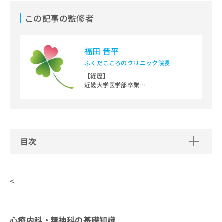
ご了
ら
み
承く
は
この記事の監修者
ださ
こ
無
い。
ち
料
ら
情
福田 晋平
報
ふくだこころのクリニック院長
拡
掲
充
【経歴】
載
近畿大学医学部卒業
の
情
大阪医科大学附属病院勤務
お
報
医療法人杏和会阪南病院勤務
申
の
独立行政法人国立病院機構大阪南医療
し
修
センター非常勤医師
込
正
社会医療法人清恵会清恵会第二医療専
み
は
門学院非常勤講師
目次
は
こ
大阪市西区区役所「障害支援区分」審
こ
査会議座長
ち
心療内科・精神科の基礎知識
ち
ら
【資格】
ら
心療内科・精神科とは？何をするの？
<
心療内科・精神科のクリニックはどうやって選
厚生労働省 精神保健指定医／日本精神
そ
心療内科・精神科を受診する目安
神経学会 精神科専門医／日本精神神経
べばいい？
の
学会 精神科専門医制度指導医／日本医
他
師会認定 産業医／日本医師会認定 健康
心療内科・精神科のクリニックを選ぶ
心療内科・精神科の基礎知識
スポーツ医
の