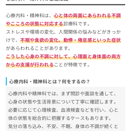
際にチェックする4つのポイント
お
問
心療内科・精神科を受診する目安って？受診すべ
滋賀県で評判の心療内科クリニック5選
心療内科・精神科は、
心と体の両面にあらわれる不調
い
きサインや役に立つ知識を解説！
合
やこころの状態に対応する
診療科です。
ときめき坂メンタルクリニック
わ
ストレスや環境の変化、人間関係の悩みなどがきっか
世一クリニック
せ
けで、
不眠や食欲の変化、動悸・倦怠感といった症状
は
ぜぜこころのクリニック
こ
があらわれることがあります。
東近江しのはら駅前クリニック
ち
こうした心身の不調に対して、心理面と身体面の両方
ら
おうみのくにクリニック
からの支援が行われる
ことが特徴です。
【心療内科について】これを知ってから心療内
科の受診を検討しよう！
心療内科・精神科とは？何をするの？
心療内科・精神科・メンタルクリニッ
心療内科や精神科では、まず問診や面談を通して、
クとは？
心身の状態や生活背景について丁寧に確認します。
1．心療内科
必要に応じて心理検査、血液検査などを行い、心と
心療内科・精神科を受診すべき7つのサ
2．精神科
インや症状
体の状態を総合的に把握するケースもあります。
3．メンタルクリニック
気分の落ち込み、不安、不眠、身体の不調が続くと
1．持続的なうつや憂鬱感
心療内科・精神科の受診が不安な時の3