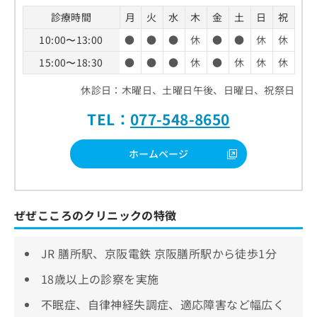
診療時間
月
火
水
木
金
土
日
祝
10:00〜13:00
●
●
●
休
●
●
休
休
15:00〜18:30
●
●
●
休
●
休
休
休
休診日：木曜日、土曜日午後、日曜日、祝祭日
TEL：
077-548-8650
ホームページ
ぜぜこころのクリニックの特徴
JR 膳所駅、京阪電鉄 京阪膳所駅から徒歩1分
18歳以上の診察を実施
不眠症、自律神経失調症、適応障害など幅広く