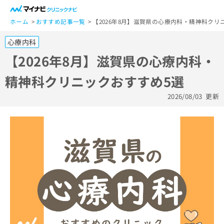
一
般
ホーム
おすすめ記事一覧
【2026年8月】滋賀県の心療内科・精神科クリ
ユ
心療内科
ー
ザ
【2026年8月】滋賀県の心療内科・
ー
精神科クリニックおすすめ5選
の
方
2026/08/03
更新
は
こ
ち
ら
医
マ
療
イ
関
ナ
係
ビ
者
ク
の
リ
方
ニ