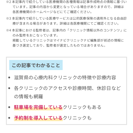
出
本記事内で紹介している医療機関の各種情報は記事作成時点の情報に基づい
稿
クリ
資
ています。記事の内容から変更となっている場合がありますので、詳細は
稿
ニッ
の
料
各医療機関のホームページなどにてご確認ください。
クナ
の
お
の
ビサ
本記事内で紹介している医療サービスは公的医療保険の適用外となる自由診
お
問
ご
イト
療が含まれる場合があります。詳細は各医療機関にてご確認ください。
問
い
請
への
本記事における監修者は、記事内の「クリニック情報以外のコンテンツ」に
い
合
お問
求
のみ監修をおこなっています。
合
合せ
わ
は
掲載しているクリニックはマイナビクリニックナビ編集部が前述の情報に
フォ
わ
せ
こ
基づき選定しており、監修者が選定したものではありません。
ーム
せ
は
ち
とな
は
こ
ら
りま
こ
ち
す。
この記事でわかること
ち
ら
クリ
無
ら
ニッ
滋賀県の心療内科クリニックの特徴や診療内容
料
クの
資
情
予
各クリニックのアクセスや診療時間、休診日など
料
報
約・
の
症状
拡
の情報も網羅
のご
ご
充
相談
請
駐車場を完備している
クリニックもある
の
など
求
お
はで
予約制を導入している
クリニックも
は
申
きま
こ
せん
し
ので
ち
込