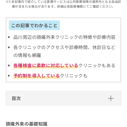
出
本記事内で紹介している医療サービスは公的医療保険の適用外となる自由診
稿
クリ
資
療が含まれる場合があります。詳細は各医療機関にてご確認ください。
稿
ニッ
の
料
クナ
の
お
の
ビサ
お
問
ご
イト
問
この記事でわかること
い
請
への
い
合
お問
求
合
合せ
品川周辺の頭痛外来クリニックの特徴や診療内容
わ
は
フォ
わ
せ
こ
ーム
各クリニックのアクセスや診療時間、休診日など
せ
は
ち
とな
は
こ
ら
の情報も網羅
りま
こ
ち
す。
ち
各種検査に柔軟に対応している
クリニックもある
ら
クリ
無
ら
ニッ
料
クの
予約制を導入している
クリニックも
資
情
予
料
報
約・
の
症状
拡
のご
ご
充
目次
相談
請
の
など
求
お
はで
頭痛外来の基礎知識
は
申
きま
こ
せん
し
頭痛外来では何をするの？
頭痛外来を受けるクリニック、どうやって選べ
ので
頭痛外来の基礎知識
ち
込