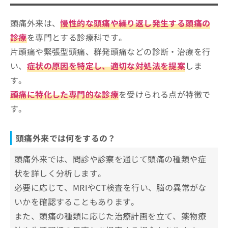
頭痛外来を受診する目安
ばいい？
ご了
ら
み
承く
は
ださ
頭痛外来は、
慢性的な頭痛や繰り返し発生する頭痛の
頭痛外来クリニックを選ぶ際にチェッ
こ
無
い。
クする4つのポイント
ち
診療
を専門とする診療科です。
料
ら
情
片頭痛や緊張型頭痛、群発頭痛などの診断・治療を行
そもそも頭痛外来ってなに？頭痛外来のわかりや
品川周辺で評判の頭痛外来におすすめ
報
すい紹介もあり！
い、
症状の原因を特定し、適切な対処法を提案
しま
拡
のクリニック5選
掲
充
す。
載
品川ブレストクリニック
の
情
頭痛に特化した専門的な診療
を受けられる点が特徴で
お
報
戸越脳神経外科クリニック
す。
申
の
もり脳神経外科クリニック
し
修
込
正
KARADA内科クリニック
頭痛外来では何をするの？
み
は
安藤脳神経外科･内科クリニック
は
こ
頭痛外来では、問診や診察を通じて頭痛の種類や症
こ
ち
【頭痛外来の基礎知識】これを知ってから頭痛
ち
ら
状を詳しく分析します。
外来の施術を検討しよう！
ら
必要に応じて、MRIやCT検査を行い、脳の異常がな
そ
いかを確認することもあります。
頭痛の種類とそれぞれの原因
の
他
また、頭痛の種類に応じた治療計画を立て、薬物療
緊張型頭痛
頭痛外来で使われる薬や治療の例
の