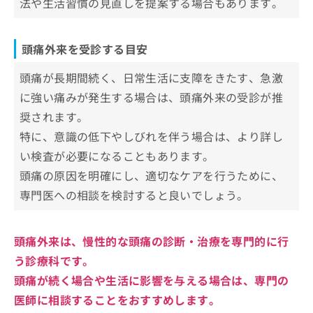
法や生活習慣の見直しを提案する場合もあります。
片頭痛
お
急性期治療薬（痛み止め）
頭痛と頭痛外来についてのよくある質問10
問
群発頭痛
予防薬
い
選！
頭痛外来を受診する目安
合
わ
まとめ：品川周辺で評判の頭痛外来におすすめ
頭痛が長期間続く、日常生活に支障をきたす、急激
せ
のクリニック5選
は
に強い痛みが発生する場合は、頭痛外来の受診が推
こ
奨されます。
ち
特に、意識の低下やしびれを伴う場合は、より詳し
ら
い検査が必要になることもあります。
頭痛の原因を明確にし、適切なケアを行うために、
専門医への相談を検討すると良いでしょう。
頭痛外来は、慢性的な頭痛の診断・治療を専門的に行
う診療科です。
頭痛が続く場合や生活に影響を与える場合は、専門の
医師に相談することをおすすめします。