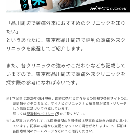
ッ
は
ク
こ
ナ
ち
ビ
「品川周辺で頭痛外来におすすめのクリニックを知り
ら
に
たい」
関
広
というあなたに、東京都品川周辺で評判の頭痛外来ク
す
広
告
る
告
リニックを厳選してご紹介します。
代
お
出
理
問
稿
店
い
また、各クリニックの強みやこだわりなども記載して
の
合
の
お
いますので、東京都品川周辺で頭痛外来クリニックを
わ
方
問
探す際の参考になれば幸いです。
せ
い
は
は
合
こ
こ
わ
ち
本記事は2026年08月現在、医療に携わる方々からの情報や各種サイトの記
ち
せ
ら
載情報やクチコミなど、マイナビクリニックナビ編集部が収集・リサーチ
ら
は
した情報に基づいて作成しています。
こ
詳しくは
記事制作ポリシー
をご覧ください。
こち
ち
広
本記事内で紹介している医療機関の各種情報は記事作成時点の情報に基づい
らは
広
ら
ています。記事の内容から変更となっている場合がありますので、詳細は
告
マイ
各医療機関のホームページなどにてご確認ください。
告
出
ナビ