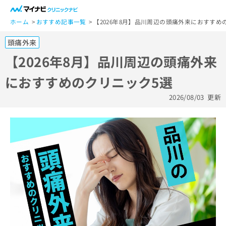
一
般
ホーム
おすすめ記事一覧
【2026年8月】品川周辺の頭痛外来におすすめ
ユ
頭痛外来
ー
ザ
【2026年8月】品川周辺の頭痛外来
ー
におすすめのクリニック5選
の
方
2026/08/03
更新
は
こ
ち
ら
医
マ
療
イ
関
ナ
係
ビ
者
ク
の
リ
方
ニ