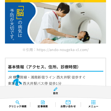
※引用：https://ando-nougeka-cl.com/
基本情報（アクセス、住所、診療時間）
JR 横須賀線・湘南新宿ライン 西大井駅 徒歩すぐ
東急バス 西大井駅バス停 徒歩1分
東急バス 三丁目会館バス停 徒歩3分
目次
〒140-0015 東京都品川区西大井1-1-1 Jタワー西大井 A204
クリニック
検索
記事検索
お問い合わせ
メニュー