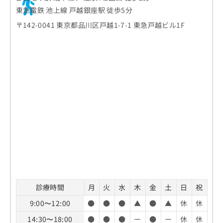
東急電鉄 池上線 戸越銀座駅 徒歩5分
〒142-0041 東京都品川区戸越1-7-1 東急戸越ビル1F
診療時間
月
火
水
木
金
土
日
祝
9:00〜12:00
●
●
●
▲
●
▲
休
休
14:30〜18:00
●
●
●
ー
●
ー
休
休