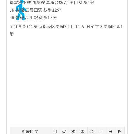
都営地下鉄 浅草線 高輪台駅 A1出口 徒歩1分
JR 各線 五反田駅 徒歩12分
JR 各線 品川駅 徒歩13分
〒108-0074 東京都港区高輪3丁目11-5 IEIイマス高輪ビル1
階
診療時間
月
火
水
木
金
土
日
祝