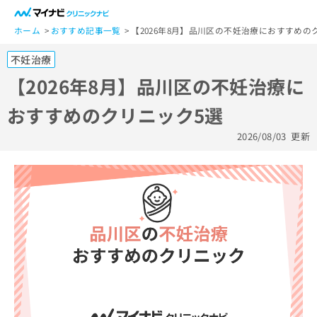
一
般
ホーム
おすすめ記事一覧
【2026年8月】品川区の不妊治療におすすめの
ユ
不妊治療
ー
ザ
【2026年8月】品川区の不妊治療に
ー
おすすめのクリニック5選
の
方
2026/08/03
更新
は
こ
ち
ら
医
マ
療
イ
関
ナ
係
ビ
者
ク
の
リ
方
ニ