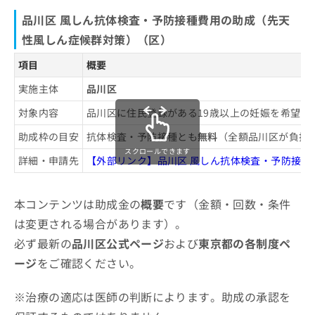
品川区 風しん抗体検査・予防接種費用の助成（先天
性風しん症候群対策）（区）
項目
概要
実施主体
品川区
対象内容
品川区に住民登録がある19歳以上の妊娠を希望
助成枠の目安
抗体検査・予防接種とも
無料
（全額品川区が負担
スクロールできます
詳細・申請先
【外部リンク】品川区 風しん抗体検査・予防接種
本コンテンツは助成金の
概要
です（金額・回数・条件
は変更される場合があります）。
必ず最新の
品川区公式ページ
および
東京都の各制度ペ
ージ
をご確認ください。
※治療の適応は医師の判断によります。助成の承認を