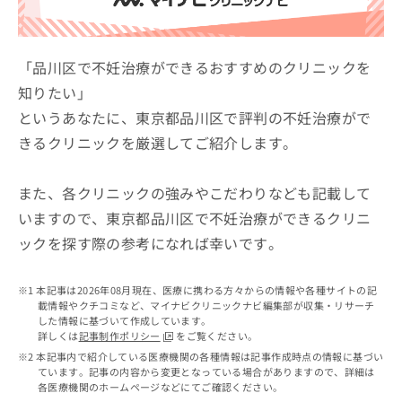
ッ
は
ク
こ
ナ
ち
ビ
「品川区で不妊治療ができるおすすめのクリニックを
ら
に
知りたい」
関
広
というあなたに、東京都品川区で評判の不妊治療がで
す
広
告
る
告
きるクリニックを厳選してご紹介します。
代
お
出
理
問
稿
店
い
また、各クリニックの強みやこだわりなども記載して
の
合
の
お
いますので、東京都品川区で不妊治療ができるクリニ
わ
方
問
ックを探す際の参考になれば幸いです。
せ
い
は
は
合
こ
こ
わ
ち
本記事は2026年08月現在、医療に携わる方々からの情報や各種サイトの記
ち
せ
ら
載情報やクチコミなど、マイナビクリニックナビ編集部が収集・リサーチ
ら
は
した情報に基づいて作成しています。
こ
詳しくは
記事制作ポリシー
をご覧ください。
こち
ち
広
本記事内で紹介している医療機関の各種情報は記事作成時点の情報に基づい
らは
広
ら
ています。記事の内容から変更となっている場合がありますので、詳細は
告
マイ
各医療機関のホームページなどにてご確認ください。
告
出
ナビ