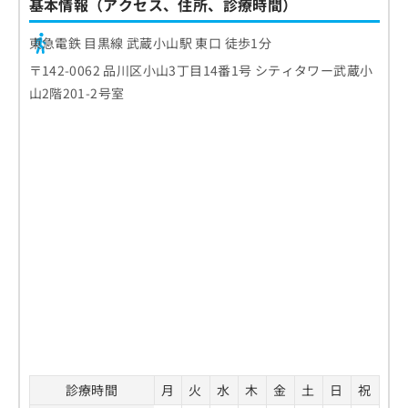
基本情報（アクセス、住所、診療時間）
東急電鉄 目黒線 武蔵小山駅 東口 徒歩1分
〒142-0062 品川区小山3丁目14番1号 シティタワー武蔵小
山2階201-2号室
診療時間
月
火
水
木
金
土
日
祝