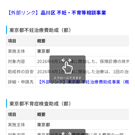
ご了
ら
み
承く
は
ださ
【外部リンク】
品川区 不妊・不育等相談事業
こ
無
い。
ち
料
ら
情
東京都不妊治療費助成（都）
報
拡
項目
概要
掲
充
載
実施主体
東京都
の
情
お
報
対象内容
2026年4月1日以降に開始した、保険診療の体
申
の
し
修
助成枠の目安
2026年4月1日以降に開始した治療は、1回の治療
込
正
スクロールできます
詳細・申請先
【外部リンク】東京都 不妊治療費助成事業（概要
み
は
は
こ
こ
ち
ち
ら
東京都不育症検査助成（都）
ら
項目
概要
そ
の
実施主体
東京都
他
の
対象内容
東京都が定める
不育症検査
に係る費用の一部