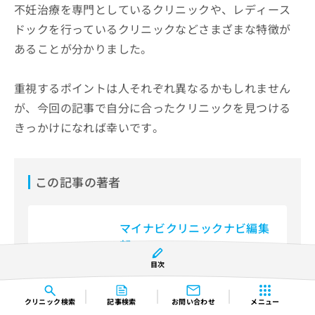
不妊治療を専門としているクリニックや、レディース
ドックを行っているクリニックなどさまざまな特徴が
あることが分かりました。
重視するポイントは人それぞれ異なるかもしれません
が、今回の記事で自分に合ったクリニックを見つける
きっかけになれば幸いです。
この記事の著者
マイナビクリニックナビ編集
部
医療ライター
目次
全国16万6,000件以上のクリニックデ
ータから、あなたの地域に合った医療
クリニック
検索
記事検索
お問い合わせ
メニュー
機関を見つけられる、クリニック検索