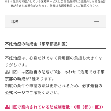
出
本記事内で紹介している医療サービスは公的医療保険の適用外となる自由診
稿
クリ
資
療が含まれる場合があります。詳細は各医療機関にてご確認ください。
稿
ニッ
の
料
クナ
の
お
の
ビサ
お
問
ご
イト
目次
問
い
請
への
い
合
お問
求
不妊治療の助成金（東京都品川区）
合
合せ
わ
は
フォ
わ
せ
こ
東京都不妊治療費助成（都）
ーム
せ
品川区で評判の不妊治療におすすめの
は
ち
不妊治療の助成金（東京都品川区）
とな
は
東京都不育症検査助成（都）
こ
クリニック5選
ら
りま
こ
ち
す。
東京都不妊検査等助成（都）
はなおかIVFクリニック品川
ち
ら
クリ
不妊治療は、心身だけでなく費用面の負担も大きくな
無
ら
ニッ
品川区 不妊治療（生殖補助医療）医療費助成事業
アヴァンセレディースクリニック
料
りがちです。
クの
（区）
資
情
予
ブルーマリヌ武蔵小山女性クリニック
品川区には
区独自の助成
が3種、あわせて活用できる
東
料
報
約・
品川区 一般不妊治療医療費助成事業（区）
大井町レディースクリニック
の
症状
京都の助成
が3種あります。
拡
品川区 風しん抗体検査・予防接種費用の助成（先
のご
ご
充
制度の条件や申請方法は更新されるため、
必ず最新の
クリニック飯塚
相談
天性風しん症候群対策）（区）
請
の
など
公式ページ
でご確認ください。
求
お
はで
まとめ：品川区で評判の不妊治療におすすめの
は
申
きま
クリニック5選
こ
せん
し
品川区で案内されている助成制度数：
6種
（都3・区3）
ので
ち
込