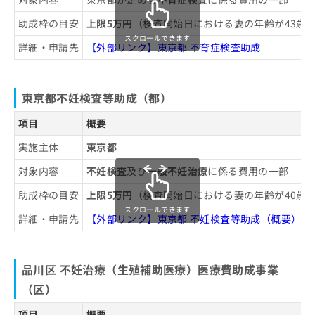
お
助成枠の目安
上限5万円
（検査開始日における妻の年齢が43歳
問
い
スクロールできます
詳細・申請先
【外部リンク】東京都 不育症検査助成
合
わ
せ
は
東京都不妊検査等助成（都）
こ
ち
項目
概要
ら
実施主体
東京都
対象内容
不妊検査
及び
一般不妊治療
に係る費用の一部
助成枠の目安
上限5万円
（検査開始日における妻の年齢が40歳
スクロールできます
詳細・申請先
【外部リンク】東京都 不妊検査等助成（概要）
品川区 不妊治療（生殖補助医療）医療費助成事業
（区）
項目
概要