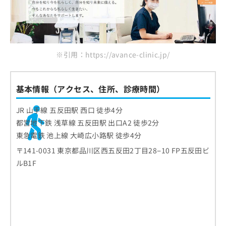
※引用：https://avance-clinic.jp/
基本情報（アクセス、住所、診療時間）
JR 山手線 五反田駅 西口 徒歩4分
都営地下鉄 浅草線 五反田駅 出口A2 徒歩2分
東急電鉄 池上線 大崎広小路駅 徒歩4分
〒141-0031 東京都品川区西五反田2丁目28−10 FP五反田ビ
ルB1F