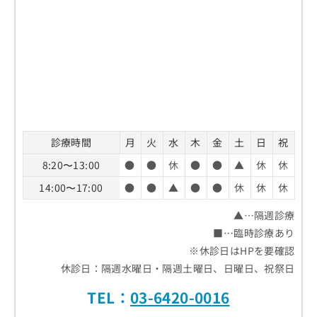
診療時間
月
火
水
木
金
土
日
祝
8:20〜13:00
●
●
休
●
●
▲
休
休
14:00〜17:00
●
●
▲
●
●
休
休
休
▲…隔週診療
■…臨時診療あり
※休診日はHPを要確認
休診日：隔週水曜日・隔週土曜日、日曜日、祝祭日
TEL：
03-6420-0016