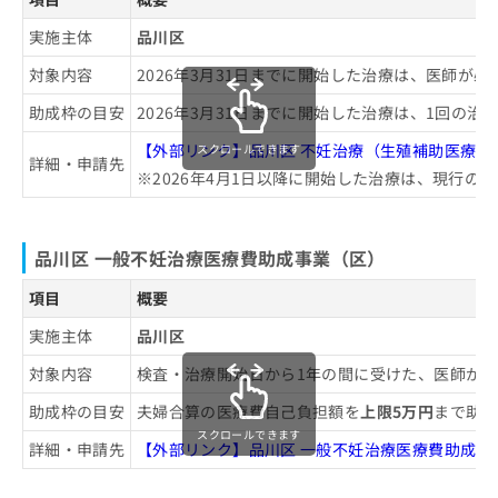
実施主体
品川区
対象内容
2026年3月31日までに開始した治療は、医師
助成枠の目安
2026年3月31日までに開始した治療は、1回の治
【外部リンク】品川区 不妊治療（生殖補助医療）
スクロールできます
詳細・申請先
※2026年4月1日以降に開始した治療は、現行
品川区 一般不妊治療医療費助成事業（区）
項目
概要
実施主体
品川区
対象内容
検査・治療開始日から1年の間に受けた、医師が
助成枠の目安
夫婦合算の医療費自己負担額を
上限5万円
まで助成
スクロールできます
詳細・申請先
【外部リンク】品川区 一般不妊治療医療費助成事