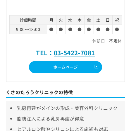
診療時間
月
火
水
木
金
土
日
祝
9:00〜18:00
●
●
●
●
●
●
●
●
休診日：不定休
TEL：
03-5422-7081
ホームページ
くさのたろうクリニックの特徴
乳房再建がメインの形成・美容外科クリニック
脂肪注入による乳房再建が得意
ヒアルロン酸やシリコンによる施術も対応