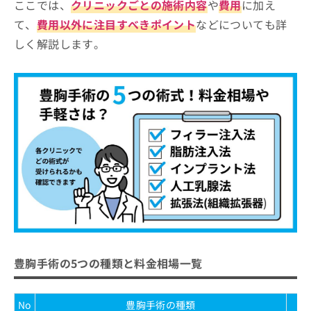
ここでは、
クリニックごとの施術内容
や
費用
に加え
東京中央美容外科 品川院
お
て、
費用以外に注目すべきポイント
などについても詳
問
プルージュ美容クリニック
い
しく解説します。
合
「豊胸手術」クリニック選びの4ポイント
わ
せ
豊胸手術に関する質問5選！
は
こ
結論と安全な手術を受けるための3つのアドバ
ち
イス
ら
まとめ：品川周辺で評判の豊胸手術におすすめ
のクリニック5選
豊胸手術の5つの種類と料金相場一覧
No
豊胸手術の種類