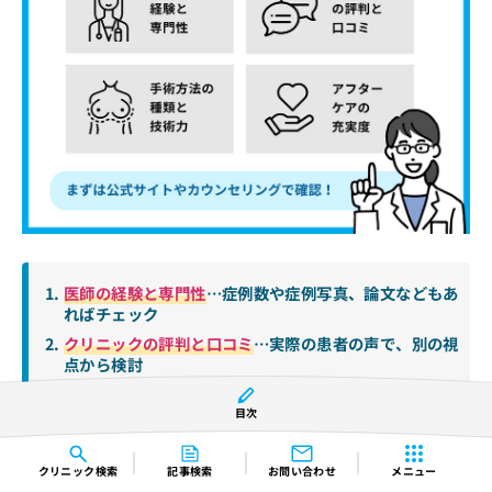
医師の経験と専門性
…症例数や症例写真、論文などもあ
ればチェック
クリニックの評判と口コミ
…実際の患者の声で、別の視
点から検討
手術方法の種類と技術力
…なりたい胸のイメージや費用
と合致するかどうかを確認
目次
アフターケアの充実度
…豊胸手術後のケアにしっかりと
対応してもらえるかを確認
クリニック
検索
記事検索
お問い合わせ
メニュー