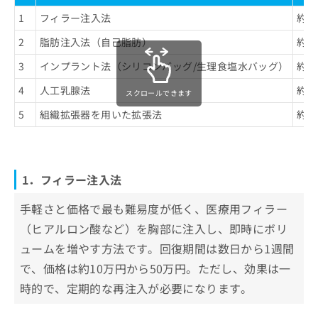
1
フィラー注入法
約1
2
脂肪注入法（自己脂肪）
約3
3
インプラント法（シリコンバッグ/生理食塩水バッグ）
約5
4
人工乳腺法
約1
スクロールできます
5
組織拡張器を用いた拡張法
約1
1．フィラー注入法
手軽さと価格で最も難易度が低く、医療用フィラー
（ヒアルロン酸など）を胸部に注入し、即時にボリ
ュームを増やす方法です。回復期間は数日から1週間
で、価格は約10万円から50万円。ただし、効果は一
時的で、定期的な再注入が必要になります。