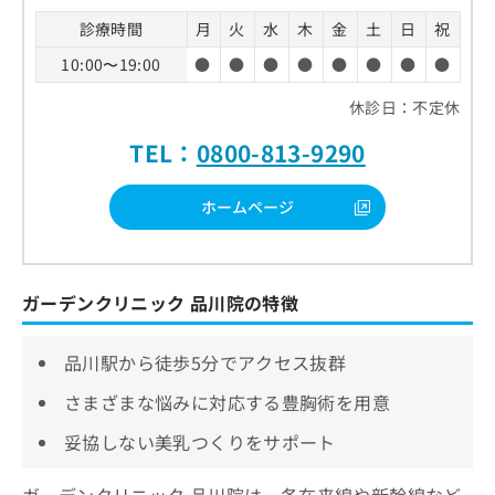
診療時間
月
火
水
木
金
土
日
祝
10:00〜19:00
●
●
●
●
●
●
●
●
休診日：不定休
TEL：
0800-813-9290
ホームページ
ガーデンクリニック 品川院の特徴
品川駅から徒歩5分でアクセス抜群
さまざまな悩みに対応する豊胸術を用意
妥協しない美乳つくりをサポート
ガーデンクリニック 品川院は、各在来線や新幹線など