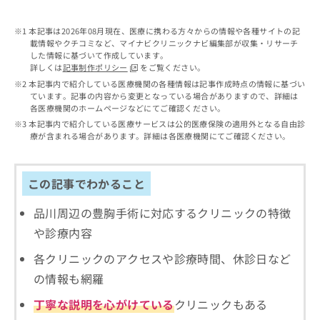
出
稿
クリ
資
稿
ニッ
の
料
クナ
本記事は2026年08月現在、医療に携わる方々からの情報や各種サイトの記
の
お
の
ビサ
載情報やクチコミなど、マイナビクリニックナビ編集部が収集・リサーチ
お
問
ご
イト
した情報に基づいて作成しています。
問
い
請
への
詳しくは
記事制作ポリシー
をご覧ください。
い
合
お問
求
本記事内で紹介している医療機関の各種情報は記事作成時点の情報に基づい
合
合せ
わ
は
ています。記事の内容から変更となっている場合がありますので、詳細は
フォ
わ
せ
こ
各医療機関のホームページなどにてご確認ください。
ーム
せ
は
ち
本記事内で紹介している医療サービスは公的医療保険の適用外となる自由診
とな
は
こ
ら
療が含まれる場合があります。詳細は各医療機関にてご確認ください。
りま
こ
ち
す。
ち
ら
クリ
無
ら
ニッ
この記事でわかること
料
クの
資
情
予
料
品川周辺の豊胸手術に対応するクリニックの特徴
報
約・
の
症状
拡
や診療内容
のご
ご
充
相談
請
の
各クリニックのアクセスや診療時間、休診日など
など
求
お
はで
の情報も網羅
は
申
きま
こ
せん
し
丁寧な説明を心がけている
クリニックもある
ので
ち
込