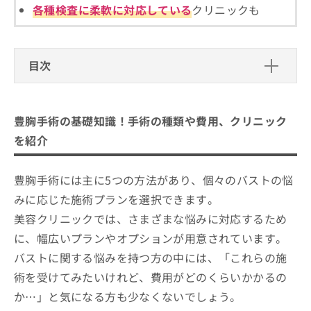
ご了
ら
み
各種検査に柔軟に対応している
クリニックも
承く
は
ださ
こ
無
い。
ち
料
ら
目次
情
報
豊胸手術の基礎知識！手術の種類や費用、クリ
拡
掲
充
載
ニックを紹介
豊胸手術の基礎知識！手術の種類や費用、クリニック
の
情
お
報
豊胸手術の5つの種類と料金相場一覧
を紹介
申
の
1．フィラー注入法
し
修
豊胸手術を受ける前に知っておくべき
込
正
豊胸手術には主に5つの方法があり、個々のバストの悩
2．脂肪注入法（自己脂肪）
こと
み
は
みに応じた施術プランを選択できます。
3．インプラント法（シリコンバッグ/生理食塩水
は
こ
手術前のカウンセリングの重要性
品川周辺で評判の豊胸手術におすすめ
こ
美容クリニックでは、さまざまな悩みに対応するため
バッグ）
ち
費用と手術のリスク
のクリニック5選
ち
ら
に、幅広いプランやオプションが用意されています。
4．人工乳腺法
ら
手術後のケアと回復過程
くさのたろうクリニック
バストに関する悩みを持つ方の中には、「これらの施
5．組織拡張器を用いた拡張法
そ
ガーデンクリニック 品川院
術を受けてみたいけれど、費用がどのくらいかかるの
の
他
湘南美容クリニック 品川院
か…」と気になる方も少なくないでしょう。
の