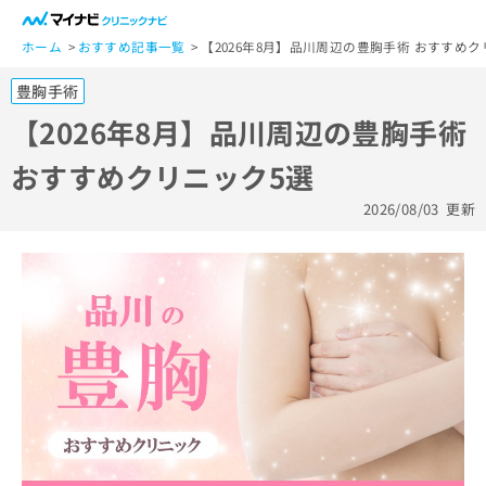
一
般
ホーム
おすすめ記事一覧
【2026年8月】品川周辺の豊胸手術 おすすめク
ユ
豊胸手術
ー
ザ
【2026年8月】品川周辺の豊胸手術
ー
おすすめクリニック5選
の
方
2026/08/03
更新
は
こ
ち
ら
医
マ
療
イ
関
ナ
係
ビ
者
ク
の
リ
方
ニ