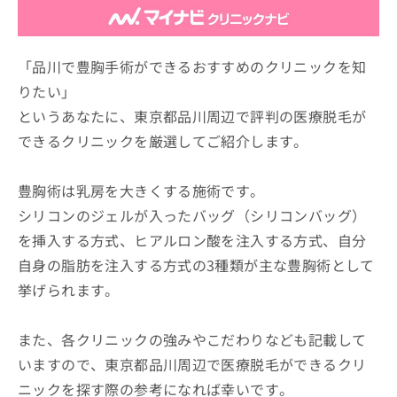
ッ
は
ク
こ
ナ
ち
ビ
「品川で豊胸手術ができるおすすめのクリニックを知
ら
に
りたい」
関
広
というあなたに、東京都品川周辺で評判の医療脱毛が
す
広
告
る
告
できるクリニックを厳選してご紹介します。
代
お
出
理
問
稿
店
い
豊胸術は乳房を大きくする施術です。
の
合
の
お
シリコンのジェルが入ったバッグ（シリコンバッグ）
わ
方
問
を挿入する方式、ヒアルロン酸を注入する方式、自分
せ
い
は
は
合
自身の脂肪を注入する方式の3種類が主な豊胸術として
こ
こ
わ
ち
挙げられます。
ち
せ
ら
ら
は
こ
また、各クリニックの強みやこだわりなども記載して
こち
ち
広
らは
いますので、東京都品川周辺で医療脱毛ができるクリ
広
ら
告
マイ
告
出
ニックを探す際の参考になれば幸いです。
ナビ