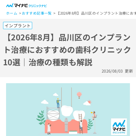
一
般
ホーム
おすすめ記事一覧
【2026年8月】品川区のインプラント治療に
ユ
インプラント
ー
ザ
【2026年8月】品川区のインプラン
ー
ト治療におすすめの歯科クリニック
の
方
10選｜治療の種類も解説
は
こ
2026/08/03
更新
ち
ら
医
マ
療
イ
関
ナ
係
ビ
者
ク
の
リ
方
ニ