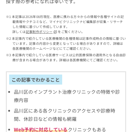
探す際の参考になれば幸いです。
出
稿
クリ
資
稿
ニッ
の
料
クナ
の
お
の
本記事は2026年08月現在、医療に携わる方々からの情報や各種サイトの記
ビサ
お
問
ご
載情報やクチコミなど、マイナビクリニックナビ編集部が収集・リサーチ
イト
問
い
請
した情報に基づいて作成しています。
への
い
合
詳しくは
記事制作ポリシー
をご覧ください。
お問
求
合
合せ
わ
本記事内で紹介している医療機関の各種情報は記事作成時点の情報に基づい
は
フォ
わ
ています。記事の内容から変更となっている場合がありますので、詳細は
せ
こ
ーム
各医療機関のホームページなどにてご確認ください。
せ
は
ち
とな
は
本記事内で紹介している医療サービスは公的医療保険の適用外となる自由診
こ
ら
りま
療が含まれる場合があります。詳細は各医療機関にてご確認ください。
こ
ち
す。
ち
ら
クリ
無
ら
ニッ
料
クの
この記事でわかること
資
情
予
料
報
約・
品川区のインプラント治療クリニックの特徴や診
の
症状
拡
のご
ご
療内容
充
相談
請
の
など
品川区にある各クリニックのアクセスや診療時
求
お
はで
は
申
きま
間、休診日などの情報も網羅
こ
せん
し
ので
ち
Web予約に対応している
クリニックもある
込