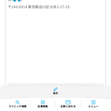
〒140-0014 東京都品川区大井2-27-25
診療時間
月
火
水
木
金
土
日
祝
目次
9:00〜13:00
●
●
●
休
●
●
●
休
14:00〜18:00
●
●
●
休
●
▲
▲
休
クリニック
検索
記事検索
お問い合わせ
メニュー