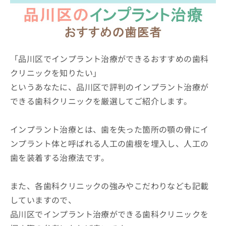
ッ
は
ク
こ
ナ
ち
ビ
ら
に
関
「品川区でインプラント治療ができるおすすめの歯科
広
す
広
クリニックを知りたい」
告
る
告
代
というあなたに、品川区で評判のインプラント治療が
お
出
理
問
稿
できる歯科クリニックを厳選してご紹介します。
店
い
の
合
の
お
わ
方
問
インプラント治療とは、歯を失った箇所の顎の骨にイ
せ
い
は
ンプラント体と呼ばれる人工の歯根を埋入し、人工の
は
合
こ
歯を装着する治療法です。
こ
わ
ち
ち
せ
ら
ら
は
また、各歯科クリニックの強みやこだわりなども記載
こ
こち
ち
していますので、
広
らは
広
ら
告
品川区でインプラント治療ができる歯科クリニックを
マイ
告
出
ナビ