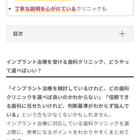
ご了
ら
み
承く
丁寧な説明を心がけている
クリニックも
は
ださ
こ
無
い。
ち
料
ら
情
目次
報
拡
掲
インプラント治療を受ける歯科クリニック、ど
充
載
うやって選べばいい？
の
情
お
インプラント治療を受ける歯科クリニック、どうやっ
報
インプラント治療を受ける歯科クリニ
申
の
て選べばいい？
し
ックを選ぶ際にチェックする4つのポイ
修
込
正
ント
そもそもインプラント治療ってなに？インプラン
み
は
品川区周辺で評判のインプラント治療
「インプラント治療を検討しているけれど、どの歯科
ト治療治療のわかりやすい紹介もあり！
は
こ
におすすめの歯科クリニック10選
クリニックを選べば良いのかわからない」「信頼でき
こ
ち
ち
西大井駅前歯科クリニック
ら
る歯科に任せたいけれど、判断基準がわからず悩んで
ら
いる」
という方も少なくないかもしれません。
LOTUS DENTAL CLINIC
そ
インプラント治療に対応している歯科クリニックを選
小久保歯科医院
の
ぶ際に、参考になるポイントをわかりやすくまとめて
他
かなもり歯科クリニック
の