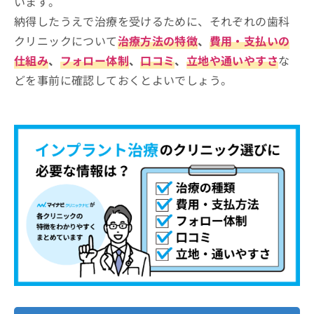
います。
Bcデンタルオフィス
お
納得したうえで治療を受けるために、それぞれの歯科
問
カームデンタルクリニック高輪
い
クリニックについて
治療方法の特徴
、
費用・支払いの
品川東口歯科
合
仕組み
、
フォロー体制
、
口コミ
、
立地や通いやすさ
な
わ
北品川GREEN歯科・矯正歯科
どを事前に確認しておくとよいでしょう。
せ
ナムラ御殿山ガーデン歯科
は
こ
よしひろ歯科クリニック
ち
ら
【インプラント治療について】後悔しないため
にこれを知ってから治療を検討しよう！
インプラント治療とは？簡単に解説！
インプラント治療の概要
インプラント治療はどんな流れで進む
どんなときに検討されるの？
の？
治療の流れ
1．カウンセリング予約
インプラント治療に関する質問10選！
インプラントの素材と特徴
2．問診票の記入と口腔内検査
まとめ：品川区で評判のインプラント治療にお
治療期間と通院回数
3．歯科医師による診察と説明
すすめの歯科クリニック10選
メンテナンスとアフターケア