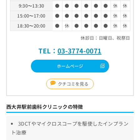
9:30〜13:30
●
●
●
●
●
●
休
休
15:00〜17:00
●
●
●
●
●
●
休
休
18:30〜20:00
●
休
●
●
●
●
休
休
休診日：日曜日、祝祭日
TEL：
03-3774-0071
ホームページ
クチコミを見る
西大井駅前歯科クリニックの特徴
3DCTやマイクロスコープを駆使したインプラン
ト治療