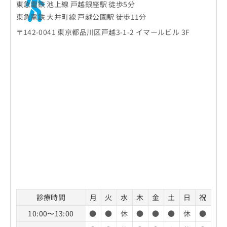
東急電鉄 池上線 戸越銀座駅 徒歩5分
東急電鉄 大井町線 戸越公園駅 徒歩11分
〒142-0041 東京都品川区戸越3-1-2 イマールビル 3F
診療時間
月
火
水
木
金
土
日
祝
10:00〜13:00
●
●
休
●
●
●
休
●