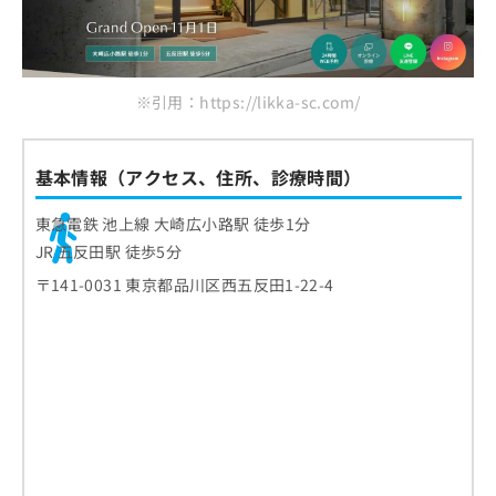
ご了
ら
み
承く
は
ださ
こ
無
い。
ち
料
ら
※引用：https://likka-sc.com/
情
報
拡
掲
充
載
基本情報（アクセス、住所、診療時間）
の
情
お
報
東急電鉄 池上線 大崎広小路駅 徒歩1分
申
の
JR 五反田駅 徒歩5分
し
修
込
正
〒141-0031 東京都品川区西五反田1-22-4
み
は
は
こ
こ
ち
ち
ら
ら
そ
の
他
の