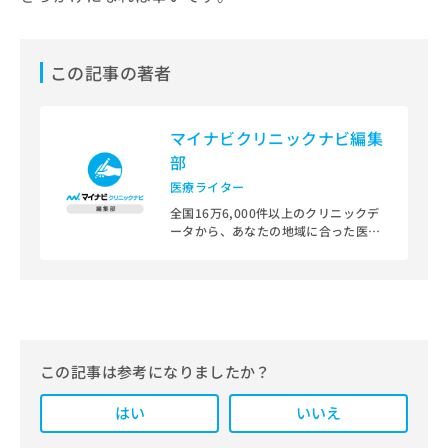
この記事の著者
マイナビクリニックナビ編集
部
医療ライター
全国16万6,000件以上のクリニックデ
ータから、あなたの地域に合った医療
機関を見つけられる、クリニック検索
＆医療情報サイト「マイナビクリニッ
クナビ」。
編集部では、地域ごとの医療機関情報
をわかりやすく整理し、最新の公式情
報にもとづいて発信しています。
この記事は参考になりましたか？
また、医療広告ガイドラインに準拠し
はい
た編集体制を整えており、編集部内に
いいえ
は、一般社団法人薬機法医療法規格協
会が実施する「YMAA（薬機法・医療