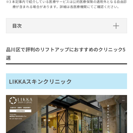
出
本記事内で紹介している医療サービスは公的医療保険の適用外となる自由診
稿
クリ
資
療が含まれる場合があります。詳細は各医療機関にてご確認ください。
稿
ニッ
の
料
クナ
の
お
の
ビサ
お
問
ご
イト
目次
問
い
請
への
い
合
お問
求
品川区で評判のリフトアップにおすす
合
合せ
わ
は
フォ
わ
めのクリニック5選
せ
こ
ーム
品川区で評判のリフトアップにおすすめのクリニック5
せ
は
ち
とな
LIKKAスキンクリニック
は
こ
ら
選
りま
こ
ち
アイクリニック大井町
す。
ち
ら
クリ
無
戸越皮膚科クリニック
ら
ニッ
料
クの
LIKKAスキンクリニック
SOグレイスクリニック 御殿山
資
情
予
料
報
約・
湘南美容皮フ科 五反田院
の
症状
拡
のご
ご
充
まとめ：品川区で評判のリフトアップにおすす
相談
請
の
など
めのクリニック5選
求
お
はで
は
申
きま
こ
せん
し
ので
ち
込