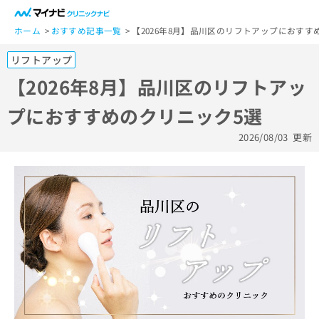
一
般
ホーム
おすすめ記事一覧
【2026年8月】品川区のリフトアップにおすす
ユ
リフトアップ
ー
ザ
【2026年8月】品川区のリフトアッ
ー
プにおすすめのクリニック5選
の
方
2026/08/03
更新
は
こ
ち
ら
医
マ
療
イ
関
ナ
係
ビ
者
ク
の
リ
方
ニ