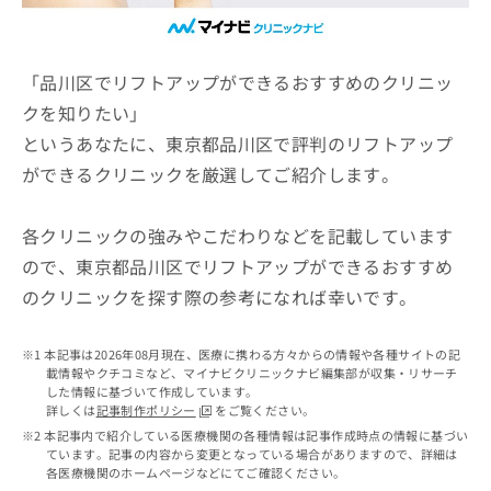
ッ
は
ク
こ
ナ
ち
ビ
「品川区でリフトアップができるおすすめのクリニッ
ら
に
クを知りたい」
関
広
というあなたに、東京都品川区で評判のリフトアップ
す
広
告
る
告
ができるクリニックを厳選してご紹介します。
代
お
出
理
問
稿
店
い
各クリニックの強みやこだわりなどを記載しています
の
合
の
お
ので、東京都品川区でリフトアップができるおすすめ
わ
方
問
のクリニックを探す際の参考になれば幸いです。
せ
い
は
は
合
こ
こ
わ
ち
本記事は2026年08月現在、医療に携わる方々からの情報や各種サイトの記
ち
せ
ら
載情報やクチコミなど、マイナビクリニックナビ編集部が収集・リサーチ
ら
は
した情報に基づいて作成しています。
こ
詳しくは
記事制作ポリシー
をご覧ください。
こち
ち
広
本記事内で紹介している医療機関の各種情報は記事作成時点の情報に基づい
らは
広
ら
ています。記事の内容から変更となっている場合がありますので、詳細は
告
マイ
各医療機関のホームページなどにてご確認ください。
告
出
ナビ