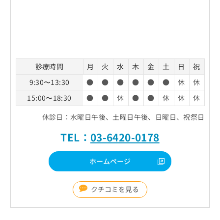
お
問
い
合
わ
せ
は
診療時間
月
火
水
木
金
土
日
祝
こ
9:30〜13:30
●
●
●
●
●
●
休
休
ち
ら
15:00〜18:30
●
●
休
●
●
休
休
休
休診日：水曜日午後、土曜日午後、日曜日、祝祭日
TEL：
03-6420-0178
ホームページ
クチコミを見る