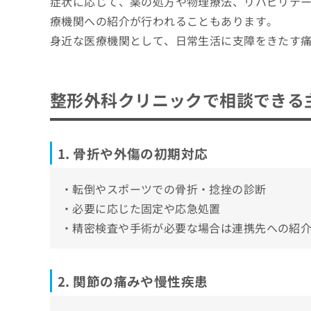
症状に応じて、薬の処方や物理療法、リハビリテ
整形外科ではどんな診療に対応している？
4. 筋肉や靭帯の損傷
品川区で評判の整形外科クリニックおすすめ
ち
み
療機関への紹介が行われることもあります。
5. 小児の整形外科相談
ら
は
1．とごし整形外科＆手のクリニック
身近な医療機関として、日常生活に支障をきたす
こ
6. スポーツや日常生活での不調
2．御殿山整形外科リハビリクリニック
ち
そ
ら
3．山田整形外科
の
4．宮本整形外科
他
整形外科クリニックで相談できる
の
5．旗の台ひだまり整形外科・リウマチ科
お
6．おおい宮本整形外科
問
い
1. 骨折や外傷の初期対応
7．ひだ整形外科
合
8．奥秋整形外科
わ
・転倒やスポーツでの骨折・捻挫の診断
せ
9．水野整形外科
は
・必要に応じた固定や応急処置
10．ライフ大崎 まるま整形外科
こ
・精密検査や手術が必要な場合は連携先への紹
ち
【整形外科について】これを知ってから整形
ら
整形外科の対応している診療内容や、形成外
2. 関節の痛みや慢性疾患
整形外科診療
整形外科を受診する前に知っておきたい基礎