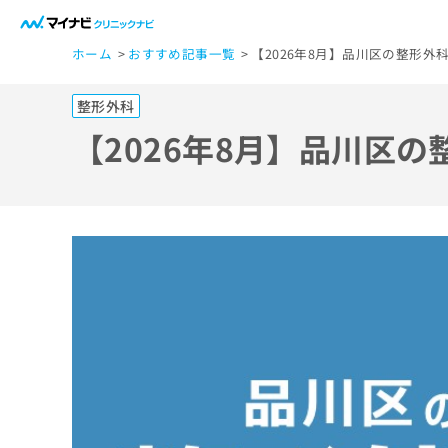
一
ホーム
おすすめ記事一覧
【2026年8月】品川区の整形外
般
ユ
整形外科
ー
ザ
【2026年8月】品川区の
ー
の
方
は
こ
ち
ら
医
マ
療
イ
ナ
関
ビ