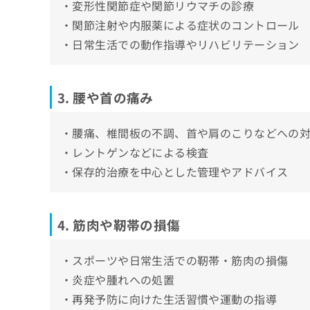
・変形性関節症や関節リウマチの診療
検査・画像診断
MRI
整形外科に関する質問10選！
・関節注射や内服薬による症状のコントロール
リハビリテーション
X線（レントゲン）
・日常生活での動作指導やリハビリテーション
日常生活へのサポート
まとめ：品川区で評判の整形外科クリニック
リハビリテーション
形成外科との違い
関節鏡手術
美容外科との違い
3. 腰や首の痛み
靭帯再建術
関節注射
・腰痛、椎間板の不調、首や肩のこりなどへの
保存療法
・レントゲンなどによる検査
装具療法
・保存的治療を中心とした管理やアドバイス
可動域
日常生活動作（ADL）
4. 筋肉や靭帯の損傷
・スポーツや日常生活での靭帯・筋肉の損傷
・炎症や腫れへの処置
・再発予防に向けた生活習慣や運動の指導