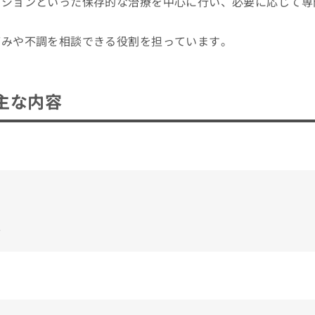
ーションといった保存的な治療を中心に行い、必要に応じて専
受診前に知っておきたい基礎知識を紹介！
10選
痛みや不調を相談できる役割を担っています。
主な内容
介
外科の受診を検討しよう！
科や美容外科との違いについて
用語集（A〜Z）