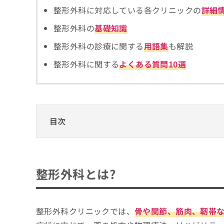
拡
資
きま
整形外科に対応している各クリニックの
詳細
充
料
せん
の
ので
の
整形外科の
基礎知識
ご了
お
ご
承く
申
整形外科の診療に関する
用語集
も解説
請
ださ
し
求
い。
整形外科に関する
よくある質問10選
込
は
み
こ
は
ち
こ
ら
ち
ら
目次
無
料
掲
情
整形外科とは?
載
報
情
拡
整形外科クリニックで相談できる主な内容
整形外科とは?
報
充
1. 骨折や外傷の初期対応
の
の
整形外科のクリニックはどうやって選べばい
修
お
2. 関節の痛みや慢性疾患
正
申
整形外科クリニックを選ぶ際に参考になる専
整形外科クリニックでは、
骨や関節、筋肉、靭帯
3. 腰や首の痛み
は
し
こ
込