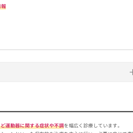
情報
い？
門認定制度（公式サイトより）
など運動器に関する症状や不調
を幅広く診療しています。