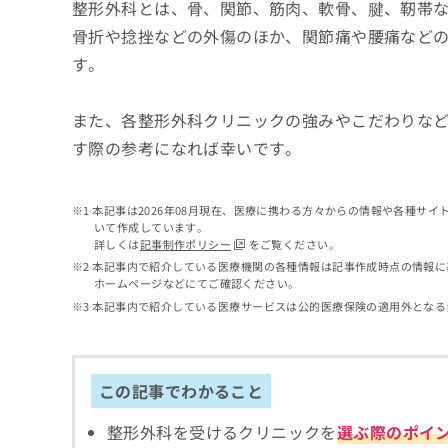
せ
こち
整形外科とは、骨、関節、筋肉、軟骨、腱、靭帯
ち
らは
は
骨折や捻挫などの外傷のほか、関節痛や腰痛など
マイ
こ
ら
ナビ
す。
ち
クリ
ら
ニッ
クナ
また、各整形外科クリニックの強みやこだわりな
広
ビサ
広
資
イト
告
す際の参考になれば幸いです。
告
への
料
出
出
お問
の
稿
合せ
稿
ご
の
フォ
本記事は2026年08月現在、医療に携わる方々からの情報や各種サ
の
請
お
ーム
いて作成しています。
お
求
問
とな
詳しくは
記事制作ポリシー
をご覧ください。
問
りま
は
い
本記事内で紹介している医療機関の各種情報は記事作成時点の情報に
い
す。
こ
合
ホームページなどにてご確認ください。
合
クリ
ち
わ
本記事内で紹介している医療サービスは公的医療保険の適用外となる
ニッ
わ
ら
せ
クの
せ
は
予
は
約・
こ
こ
無
症状
ち
この記事でわかること
ち
のご
料
ら
相談
ら
情
など
整形外科を受けるクリニックを
選ぶ際のポイ
報
はで