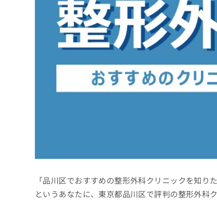
係
ク
者
リ
の
ニ
ッ
方
ク
は
ナ
こ
ビ
ち
に
関
ら
す
る
お
広
広
問
告
告
い
出
代
合
稿
わ
理
の
せ
店
お
は
「品川区でおすすめの整形外科クリニックを知り
の
問
こ
い
方
ち
というあなたに、東京都品川区で評判の整形外科
合
ら
は
わ
こ