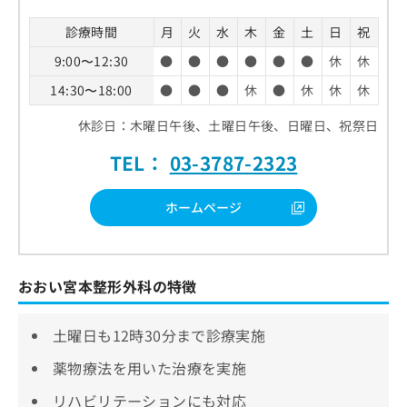
お
問
診療時間
月
火
水
木
金
土
日
祝
い
9:00〜12:30
●
●
●
●
●
●
休
休
合
わ
14:30〜18:00
●
●
●
休
●
休
休
休
せ
は
休診日：木曜日午後、土曜日午後、日曜日、祝祭日
こ
ち
TEL：
03-3787-2323
ら
ホームページ
おおい宮本整形外科の特徴
土曜日も12時30分まで診療実施
薬物療法を用いた治療を実施
リハビリテーションにも対応