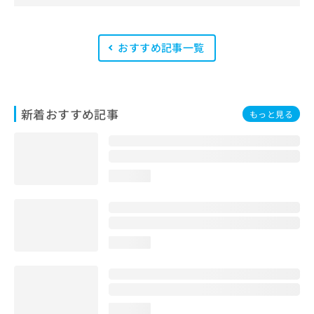
会が実施する「YMAA（薬機法・医療
法適法広告取扱個人認証規格）」講習
を修了したメンバーが複数名在籍して
います。
おすすめ記事一覧
新着おすすめ記事
もっと見る
loading...
loading...
loading...