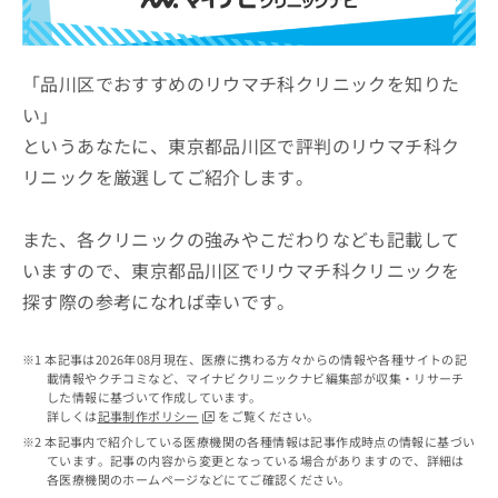
ッ
は
ク
こ
ナ
ち
ビ
「品川区でおすすめのリウマチ科クリニックを知りた
ら
に
い」
関
広
というあなたに、東京都品川区で評判のリウマチ科ク
す
広
告
る
告
リニックを厳選してご紹介します。
代
お
出
理
問
稿
店
い
また、各クリニックの強みやこだわりなども記載して
の
合
の
お
いますので、東京都品川区でリウマチ科クリニックを
わ
方
問
探す際の参考になれば幸いです。
せ
い
は
は
合
こ
こ
わ
ち
本記事は2026年08月現在、医療に携わる方々からの情報や各種サイトの記
ち
せ
ら
載情報やクチコミなど、マイナビクリニックナビ編集部が収集・リサーチ
ら
は
した情報に基づいて作成しています。
こ
詳しくは
記事制作ポリシー
をご覧ください。
こち
ち
広
本記事内で紹介している医療機関の各種情報は記事作成時点の情報に基づい
らは
広
ら
ています。記事の内容から変更となっている場合がありますので、詳細は
告
マイ
各医療機関のホームページなどにてご確認ください。
告
出
ナビ