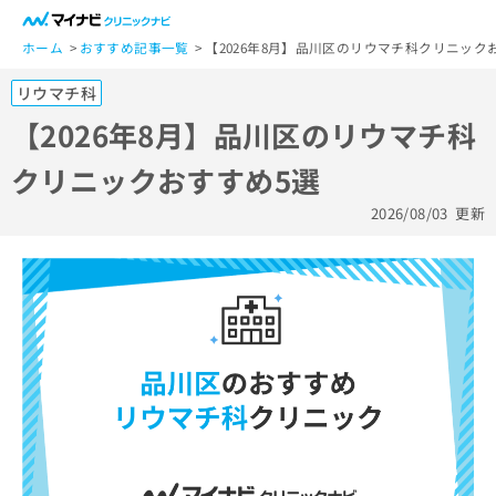
一
般
ホーム
おすすめ記事一覧
【2026年8月】品川区のリウマチ科クリニック
ユ
リウマチ科
ー
ザ
【2026年8月】品川区のリウマチ科
ー
クリニックおすすめ5選
の
方
2026/08/03
更新
は
こ
ち
ら
医
マ
療
イ
関
ナ
係
ビ
者
ク
の
リ
方
ニ