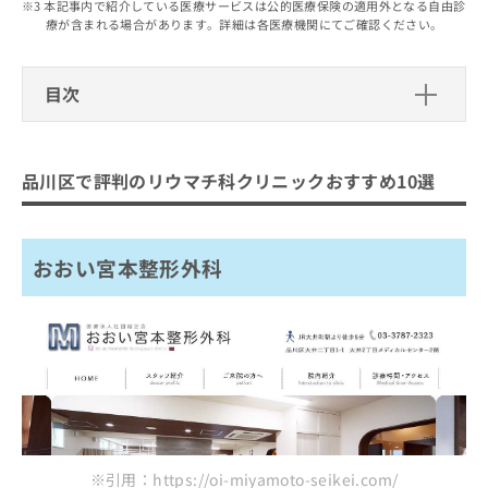
出
本記事内で紹介している医療サービスは公的医療保険の適用外となる自由診
稿
クリ
資
療が含まれる場合があります。詳細は各医療機関にてご確認ください。
稿
ニッ
の
料
クナ
の
お
の
ビサ
お
問
ご
イト
目次
問
い
請
への
い
合
お問
求
品川区で評判のリウマチ科クリニック
合
合せ
わ
は
フォ
わ
おすすめ10選
せ
こ
ーム
品川区で評判のリウマチ科クリニックおすすめ10選
せ
は
ち
とな
おおい宮本整形外科
は
こ
ら
りま
こ
ち
とごし整形外科＆手のクリニック
す。
ち
ら
クリ
無
おおい宮本整形外科
旗の台ひだまり整形外科・リウマチ科
ら
ニッ
料
クの
小川医院
資
情
予
料
報
約・
藤川医院
の
症状
拡
のご
ご
充
まとめ：品川区で評判のリウマチ科クリニック
相談
請
の
など
おすすめ10選
求
お
はで
は
申
きま
こ
せん
し
ので
ち
込
※引用：https://oi-miyamoto-seikei.com/