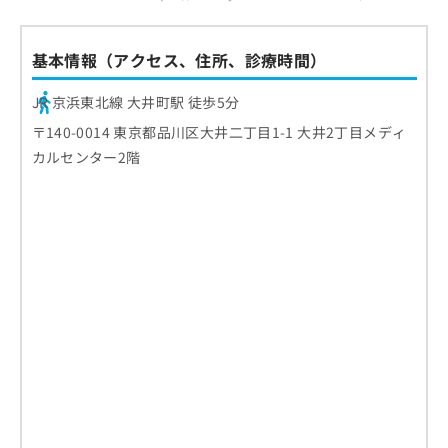
ご了
ら
み
承く
は
ださ
こ
無
い。
基本情報（アクセス、住所、診療時間）
ち
料
ら
情
JR 京浜東北線 大井町駅 徒歩5分
報
〒140-0014 東京都品川区大井二丁目1-1 大井2丁目メディ
拡
掲
充
載
カルセンター2階
の
情
お
報
申
の
し
修
込
正
み
は
は
こ
こ
ち
ち
ら
ら
そ
の
他
の