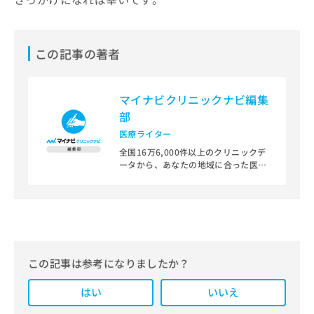
この記事の著者
マイナビクリニックナビ編集
部
医療ライター
全国16万6,000件以上のクリニックデ
ータから、あなたの地域に合った医療
機関を見つけられる、クリニック検索
＆医療情報サイト「マイナビクリニッ
クナビ」。
編集部では、地域ごとの医療機関情報
をわかりやすく整理し、最新の公式情
報にもとづいて発信しています。
この記事は参考になりましたか？
また、医療広告ガイドラインに準拠し
はい
た編集体制を整えており、編集部内に
いいえ
は、一般社団法人薬機法医療法規格協