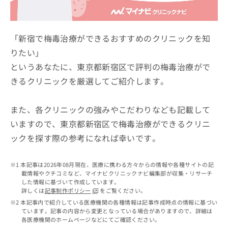
ッ
は
ク
こ
ナ
ち
ビ
「新宿で梅毒治療ができるおすすめのクリニックを知
ら
に
りたい」
関
広
というあなたに、東京都新宿区で評判の梅毒治療がで
す
広
告
る
告
きるクリニックを厳選してご紹介します。
代
お
出
理
問
稿
店
い
また、各クリニックの強みやこだわりなども記載して
の
合
の
お
いますので、東京都新宿区で梅毒治療ができるクリニ
わ
方
問
ックを探す際の参考になれば幸いです。
せ
い
は
は
合
こ
こ
わ
ち
本記事は2026年08月現在、医療に携わる方々からの情報や各種サイトの記
ち
せ
ら
載情報やクチコミなど、マイナビクリニックナビ編集部が収集・リサーチ
ら
は
した情報に基づいて作成しています。
こ
詳しくは
記事制作ポリシー
をご覧ください。
こち
ち
広
本記事内で紹介している医療機関の各種情報は記事作成時点の情報に基づい
らは
広
ら
ています。記事の内容から変更となっている場合がありますので、詳細は
告
マイ
各医療機関のホームページなどにてご確認ください。
告
出
ナビ