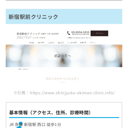
ご了
ら
み
承く
プライベートケアクリニック東京 新宿院
は
ださ
こ
無
い。
新宿駅前クリニック
新宿東口プライマリケアクリニック
ち
料
新宿駅前婦人科クリニック
ら
情
報
新宿西口クリニック 新宿院
拡
掲
新宿新南口れいわクリニック
充
載
の
新宿駅前さくらレディースクリニック
情
お
報
新宿東口クリニック
申
の
し
ジャスミンレディースクリニック 新宿院
修
込
正
東新宿駅前クリニック
み
は
は
こ
まとめ：新宿で評判の梅毒治療におすすめのク
こ
ち
※引用：https://www.shinjyuku-ekimae-clinic.info/
リニック10選
ち
ら
ら
そ
基本情報（アクセス、住所、診療時間）
の
他
JR 各線 新宿駅 西口 徒歩1分
の