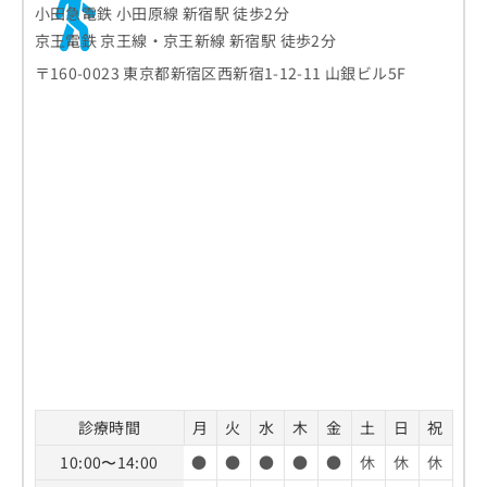
小田急電鉄 小田原線 新宿駅 徒歩2分
お
問
京王電鉄 京王線・京王新線 新宿駅 徒歩2分
い
〒160-0023 東京都新宿区西新宿1-12-11 山銀ビル5F
合
わ
せ
は
こ
ち
ら
診療時間
月
火
水
木
金
土
日
祝
10:00〜14:00
●
●
●
●
●
休
休
休