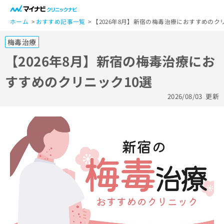
一
般
ホーム
おすすめ記事一覧
【2026年8月】新宿の梅毒治療におすすめのク
ユ
梅毒治療
ー
ザ
【2026年8月】新宿の梅毒治療にお
ー
すすめのクリニック10選
の
方
2026/08/03
更新
は
こ
ち
ら
医
マ
療
イ
関
ナ
係
ビ
者
ク
の
リ
方
ニ