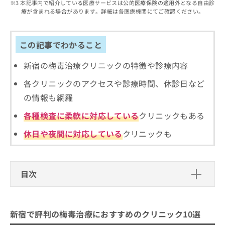
出
本記事内で紹介している医療サービスは公的医療保険の適用外となる自由診
稿
クリ
資
療が含まれる場合があります。詳細は各医療機関にてご確認ください。
稿
ニッ
の
料
クナ
の
お
の
ビサ
お
問
ご
イト
問
この記事でわかること
い
請
への
い
合
お問
求
合
合せ
新宿の梅毒治療クリニックの特徴や診療内容
わ
は
フォ
わ
せ
こ
ーム
各クリニックのアクセスや診療時間、休診日など
せ
は
ち
とな
は
こ
ら
の情報も網羅
りま
こ
ち
す。
ち
各種検査に柔軟に対応している
クリニックもある
ら
クリ
無
ら
ニッ
料
クの
休日や夜間に対応している
クリニックも
資
情
予
料
報
約・
の
症状
拡
のご
ご
充
目次
相談
請
の
など
求
お
はで
新宿で評判の梅毒治療におすすめのク
は
申
きま
リニック10選
こ
せん
し
新宿で評判の梅毒治療におすすめのクリニック10選
ので
ち
込
新宿駅前クリニック