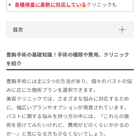
ご了
ら
み
各種検査に柔軟に対応している
クリニックも
承く
は
ださ
こ
無
い。
ち
料
ら
目次
情
報
豊胸手術の基礎知識！手術の種類や費用、クリ
拡
掲
充
載
ニックを紹介
豊胸手術の基礎知識！手術の種類や費用、クリニック
の
情
お
報
豊胸手術の5つの種類と料金相場一覧
を紹介
申
の
1．フィラー注入法
し
修
豊胸手術を受ける前に知っておくべき
込
正
豊胸手術には主に5つの方法があり、個々のバストの悩
2．脂肪注入法（自己脂肪）
こと
み
は
みに応じた施術プランを選択できます。
3．インプラント法（シリコンバッグ/生理食塩水
は
こ
手術前のカウンセリングの重要性
新宿で評判の豊胸手術におすすめのク
こ
美容クリニックでは、さまざまな悩みに対応するため
バッグ）
ち
費用と手術のリスク
リニック5選
ち
ら
に、幅広いプランやオプションが用意されています。
4．人工乳腺法
ら
手術後のケアと回復過程
BELINDA CLINIC 新宿院
バストに関する悩みを持つ方の中には、「これらの施
5．組織拡張器を用いた拡張法
そ
アマシオクリニック
術を受けてみたいけれど、費用がどのくらいかかるの
の
他
水の森美容クリニック 新宿院
か…」と気になる方も少なくないでしょう。
の