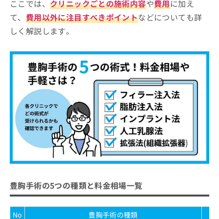
ここでは、
クリニックごとの施術内容
や
費用
に加え
新宿美容外科クリニック 新宿院
お
て、
費用以外に注目すべきポイント
などについても詳
問
湘南美容外科クリニック 新宿本院
い
しく解説します。
合
「豊胸手術」クリニック選びの4ポイント
わ
せ
豊胸手術に関する質問5選！
は
こ
結論と安全な手術を受けるための3つのアドバ
ち
イス
ら
まとめ：新宿周辺で評判の豊胸手術におすすめ
のクリニック5選
豊胸手術の5つの種類と料金相場一覧
No
豊胸手術の種類