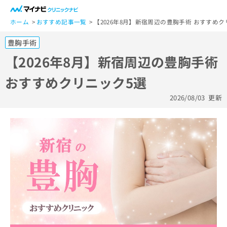
一
般
ホーム
おすすめ記事一覧
【2026年8月】新宿周辺の豊胸手術 おすすめク
ユ
豊胸手術
ー
ザ
【2026年8月】新宿周辺の豊胸手術
ー
おすすめクリニック5選
の
方
2026/08/03
更新
は
こ
ち
ら
医
マ
療
イ
関
ナ
係
ビ
者
ク
の
リ
方
ニ