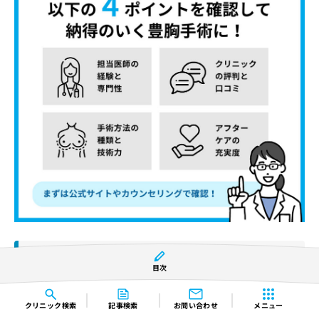
医師の経験と専門性
…症例数や症例写真、論文などもあ
目次
ればチェック
クリニックの評判と口コミ
…実際の患者の声で、別の視
点から検討
クリニック
検索
記事検索
お問い合わせ
メニュー