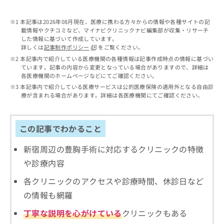
出
稿
クリ
資
稿
ニッ
の
料
クナ
本記事は2026年08月現在、医療に携わる方々からの情報や各種サイトの記
の
お
の
ビサ
載情報やクチコミなど、マイナビクリニックナビ編集部が収集・リサーチ
お
問
ご
イト
した情報に基づいて作成しています。
問
い
請
への
詳しくは
記事制作ポリシー
をご覧ください。
い
合
お問
求
本記事内で紹介している医療機関の各種情報は記事作成時点の情報に基づい
合
合せ
わ
は
ています。記事の内容から変更となっている場合がありますので、詳細は
フォ
わ
せ
こ
各医療機関のホームページなどにてご確認ください。
ーム
せ
は
ち
本記事内で紹介している医療サービスは公的医療保険の適用外となる自由診
とな
は
こ
ら
療が含まれる場合があります。詳細は各医療機関にてご確認ください。
りま
こ
ち
す。
ち
ら
クリ
無
ら
ニッ
この記事でわかること
料
クの
資
情
予
料
新宿周辺の豊胸手術に対応するクリニックの特徴
報
約・
の
症状
拡
や診療内容
のご
ご
充
相談
請
の
各クリニックのアクセスや診療時間、休診日など
など
求
お
はで
の情報も網羅
は
申
きま
こ
せん
し
丁寧な説明を心がけている
クリニックもある
ので
ち
込