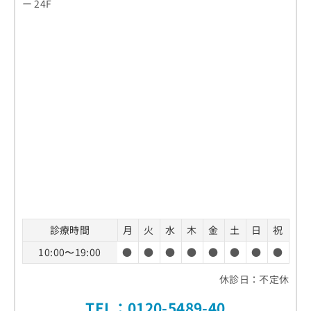
ー 24F
診療時間
月
火
水
木
金
土
日
祝
10:00〜19:00
●
●
●
●
●
●
●
●
休診日：不定休
TEL：
0120-5489-40