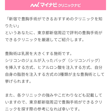
ッ
は
ク
こ
ナ
ち
ビ
「新宿で豊胸手術ができるおすすめのクリニックを知
ら
に
りたい」
関
広
というあなたに、東京都新宿周辺で評判の豊胸手術が
す
広
告
る
告
できるクリニックを厳選してご紹介します。
代
お
出
理
問
稿
店
い
豊胸術は乳房を大きくする施術です。
の
合
の
お
シリコンのジェルが入ったバッグ（シリコンバッグ）
わ
方
問
を挿入する方式、ヒアルロン酸を注入する方式、自分
せ
い
は
は
合
自身の脂肪を注入する方式の3種類が主な豊胸術として
こ
こ
わ
ち
挙げられます。
ち
せ
ら
ら
は
こ
また、各クリニックの強みやこだわりなども記載して
こち
ち
広
らは
いますので、東京都新宿周辺で豊胸手術ができるクリ
広
ら
告
マイ
告
出
ニックを探す際の参考になれば幸いです。
ナビ