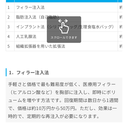
1
フィラー注入法
約1
2
脂肪注入法（自己脂肪）
約3
3
インプラント法（シリコンバッグ/生理食塩水バッグ）
約5
4
人工乳腺法
約1
スクロールできます
5
組織拡張器を用いた拡張法
約1
1．フィラー注入法
手軽さと価格で最も難易度が低く、医療用フィラー
（ヒアルロン酸など）を胸部に注入し、即時にボリ
ュームを増やす方法です。回復期間は数日から1週間
で、価格は約10万円から50万円。ただし、効果は一
時的で、定期的な再注入が必要になります。