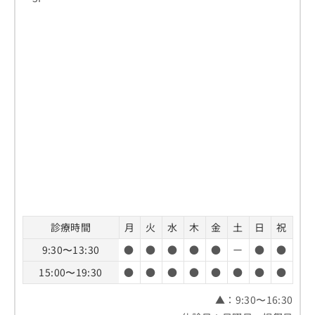
診療時間
月
火
水
木
金
土
日
祝
9:30〜13:30
●
●
●
●
●
ー
●
●
15:00〜19:30
●
●
●
●
●
●
●
●
▲：9:30〜16:30