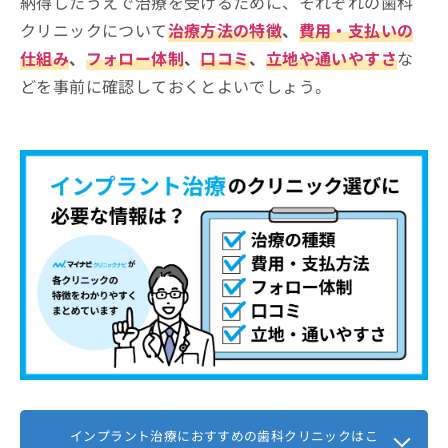
納得したうえで治療を受けるために、それぞれの歯科
新宿駅前サイナス歯科・矯正歯科
お
クリニックについて
治療方法の特徴
、
費用・支払いの
問
新宿オークタワー歯科クリニック
い
仕組み
、
フォロー体制
、
口コミ
、
立地や通いやすさ
な
新宿ハプラス歯科
合
どを事前に確認しておくとよいでしょう。
わ
新宿駅前ブラート歯科
せ
千賀デンタルクリニック 新宿駅東口医院
は
こ
【インプラント治療について】後悔しないため
ち
にこれを知ってから治療を検討しよう！
ら
インプラント治療とは？簡単に解説！
インプラント治療の概要
インプラント治療はどんな流れで進む
どんなときに検討されるの？
の？
治療の流れ
1．カウンセリング予約
インプラント治療に関する質問10選！
インプラントの素材と特徴
2．問診票の記入と口腔内検査
まとめ：新宿区で評判のインプラント治療にお
治療期間と通院回数
3．歯科医師による診察と説明
すすめの歯科クリニック10選
メンテナンスとアフターケア
4．治療計画の提案と同意
インプラント治療におすすめの歯科クリニックはこ