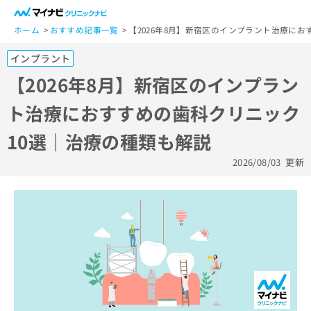
一
般
ホーム
おすすめ記事一覧
【2026年8月】新宿区のインプラント治療に
ユ
インプラント
ー
ザ
【2026年8月】新宿区のインプラン
ー
ト治療におすすめの歯科クリニック
の
方
10選｜治療の種類も解説
は
こ
2026/08/03
更新
ち
ら
医
マ
療
イ
関
ナ
係
ビ
者
ク
の
リ
方
ニ