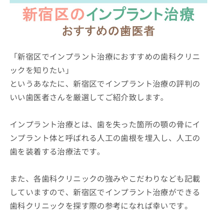
ッ
は
ク
こ
ナ
ち
ビ
ら
に
関
「新宿区でインプラント治療におすすめの歯科クリニ
広
す
広
ックを知りたい」
告
る
告
代
というあなたに、新宿区でインプラント治療の評判の
お
出
理
問
稿
いい歯医者さんを厳選してご紹介致します。
店
い
の
合
の
お
わ
方
問
インプラント治療とは、歯を失った箇所の顎の骨にイ
せ
い
は
ンプラント体と呼ばれる人工の歯根を埋入し、人工の
は
合
こ
歯を装着する治療法です。
こ
わ
ち
ち
せ
ら
ら
は
また、各歯科クリニックの強みやこだわりなども記載
こ
こち
ち
していますので、新宿区でインプラント治療ができる
広
らは
広
ら
告
歯科クリニックを探す際の参考になれば幸いです。
マイ
告
出
ナビ