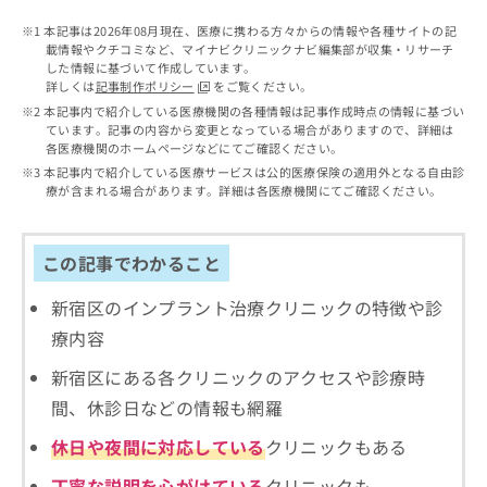
出
稿
クリ
資
稿
ニッ
の
本記事は2026年08月現在、医療に携わる方々からの情報や各種サイトの記
料
クナ
の
載情報やクチコミなど、マイナビクリニックナビ編集部が収集・リサーチ
お
の
ビサ
した情報に基づいて作成しています。
お
問
ご
イト
詳しくは
記事制作ポリシー
をご覧ください。
問
い
請
への
本記事内で紹介している医療機関の各種情報は記事作成時点の情報に基づい
い
合
お問
求
ています。記事の内容から変更となっている場合がありますので、詳細は
合
合せ
わ
は
各医療機関のホームページなどにてご確認ください。
フォ
わ
せ
こ
本記事内で紹介している医療サービスは公的医療保険の適用外となる自由診
ーム
せ
は
ち
療が含まれる場合があります。詳細は各医療機関にてご確認ください。
とな
は
こ
ら
りま
こ
ち
す。
ち
ら
クリ
無
この記事でわかること
ら
ニッ
料
クの
資
情
予
新宿区のインプラント治療クリニックの特徴や診
料
報
約・
療内容
の
症状
拡
のご
ご
充
新宿区にある各クリニックのアクセスや診療時
相談
請
の
など
間、休診日などの情報も網羅
求
お
はで
は
申
きま
休日や夜間に対応している
クリニックもある
こ
せん
し
ので
ち
込
丁寧な説明を心がけている
クリニックも