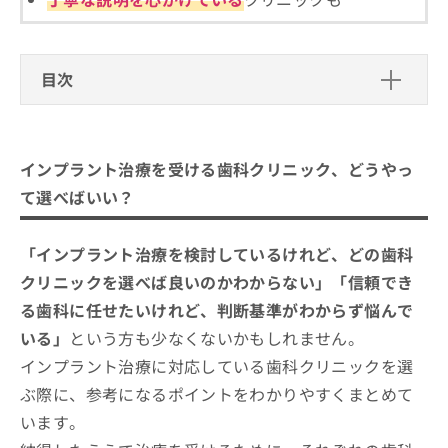
ご了
ら
み
承く
は
ださ
こ
無
い。
ち
料
目次
ら
情
報
インプラント治療を受ける歯科クリニック、ど
拡
掲
うやって選べばいい？
充
載
インプラント治療を受ける歯科クリニック、どうやっ
の
情
インプラント治療を受ける歯科クリニ
お
て選べばいい？
報
ックを選ぶ際にチェックする4つのポイ
申
の
ント
し
修
そもそもインプラント治療ってなに？インプラン
新宿区で評判のインプラント治療にお
「インプラント治療を検討しているけれど、どの歯科
込
正
ト治療治療のわかりやすい紹介もあり！
み
すすめの歯科クリニック10選
は
クリニックを選べば良いのかわからない」「信頼でき
は
こ
水口歯科クリニック新宿
る歯科に任せたいけれど、判断基準がわからず悩んで
こ
ち
ち
ら
いる」
という方も少なくないかもしれません。
プラム四谷歯科クリニック
ら
インプラント治療に対応している歯科クリニックを選
デンタルワン西新宿6歯科・矯正歯科
そ
ぶ際に、参考になるポイントをわかりやすくまとめて
新宿フロントタワー歯科
の
います。
他
川口歯科診療所
の