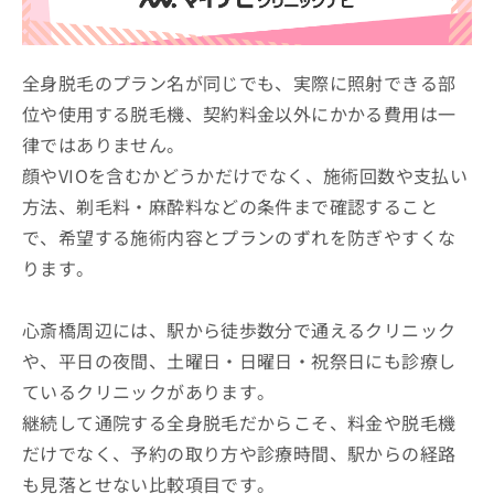
ッ
は
ク
こ
ナ
ち
ビ
全身脱毛のプラン名が同じでも、実際に照射できる部
ら
に
位や使用する脱毛機、契約料金以外にかかる費用は一
関
広
律ではありません。
す
広
告
る
告
顔やVIOを含むかどうかだけでなく、施術回数や支払い
代
お
出
方法、剃毛料・麻酔料などの条件まで確認すること
理
問
稿
店
い
で、希望する施術内容とプランのずれを防ぎやすくな
の
合
の
お
ります。
わ
方
問
せ
い
は
は
合
心斎橋周辺には、駅から徒歩数分で通えるクリニック
こ
こ
わ
ち
や、平日の夜間、土曜日・日曜日・祝祭日にも診療し
ち
せ
ら
ら
ているクリニックがあります。
は
こ
継続して通院する全身脱毛だからこそ、料金や脱毛機
こち
ち
広
らは
だけでなく、予約の取り方や診療時間、駅からの経路
広
ら
告
マイ
告
出
も見落とせない比較項目です。
ナビ