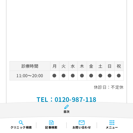
診療時間
月
火
水
木
金
土
日
祝
11:00〜20:00
●
●
●
●
●
●
●
●
休診日：不定休
TEL：
0120-987-118
目次
ホームページ
クリニック
検索
記事検索
お問い合わせ
メニュー
クチコミを見る