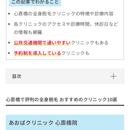
ご了
この記事でわかること
ら
み
承く
は
ださ
心斎橋の全身脱毛クリニックの特徴や診療内容
こ
無
い。
ち
料
各クリニックのアクセスや診療時間、休診日など
ら
情
の情報も網羅
報
拡
掲
公共交通機関で通いやすい
クリニックもある
充
載
の
情
予約制を導入している
クリニックも
お
報
申
の
し
修
込
正
目次
み
は
は
こ
心斎橋で評判の全身脱毛 おすすめのク
こ
ち
リニック10選
ち
ら
心斎橋で評判の全身脱毛 おすすめのクリニック10選
ら
あおばクリニック 心斎橋院
そ
ルシアクリニック 心斎橋院
の
あおばクリニック 心斎橋院
クリニーク大阪心斎橋
他
の