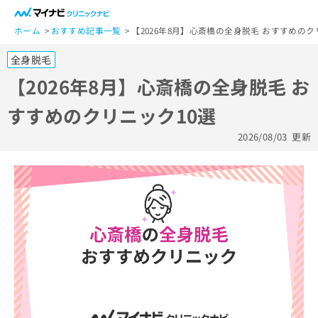
一
般
ホーム
おすすめ記事一覧
【2026年8月】心斎橋の全身脱毛 おすすめのク
ユ
全身脱毛
ー
ザ
【2026年8月】心斎橋の全身脱毛 お
ー
すすめのクリニック10選
の
方
2026/08/03
更新
は
こ
ち
ら
医
マ
療
イ
関
ナ
係
ビ
者
ク
の
リ
方
ニ