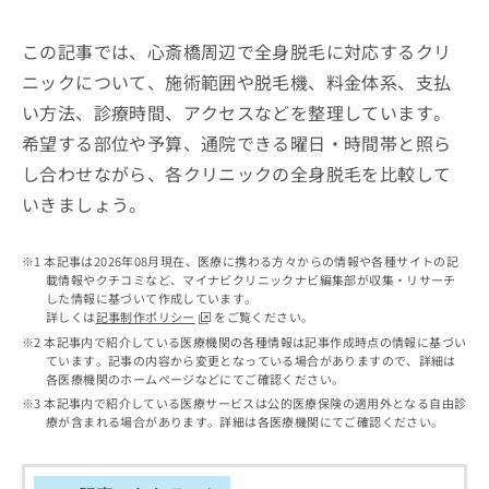
出
稿
クリ
資
稿
ニッ
の
料
クナ
この記事では、心斎橋周辺で全身脱毛に対応するクリ
の
お
の
ビサ
お
問
ご
ニックについて、施術範囲や脱毛機、料金体系、支払
イト
問
い
請
への
い方法、診療時間、アクセスなどを整理しています。
い
合
お問
求
合
合せ
わ
希望する部位や予算、通院できる曜日・時間帯と照ら
は
フォ
わ
せ
こ
し合わせながら、各クリニックの全身脱毛を比較して
ーム
せ
は
ち
とな
いきましょう。
は
こ
ら
りま
こ
ち
す。
ち
ら
クリ
無
本記事は2026年08月現在、医療に携わる方々からの情報や各種サイトの記
ら
ニッ
料
載情報やクチコミなど、マイナビクリニックナビ編集部が収集・リサーチ
クの
資
した情報に基づいて作成しています。
情
予
詳しくは
記事制作ポリシー
をご覧ください。
料
報
約・
本記事内で紹介している医療機関の各種情報は記事作成時点の情報に基づい
の
症状
拡
ています。記事の内容から変更となっている場合がありますので、詳細は
のご
ご
充
各医療機関のホームページなどにてご確認ください。
相談
請
の
など
本記事内で紹介している医療サービスは公的医療保険の適用外となる自由診
求
お
はで
療が含まれる場合があります。詳細は各医療機関にてご確認ください。
は
申
きま
こ
せん
し
ので
ち
込