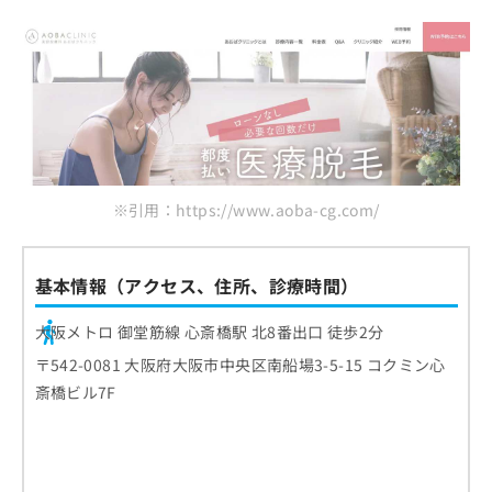
レジーナクリニック 心斎橋院
お
エミナルクリニック 心斎橋院
問
い
リゼクリニック 心斎橋院
合
ゴリラクリニック 大阪心斎橋院
わ
せ
メディカルエピレーションクリニック 心斎橋
は
大美会クリニック 心斎橋本院
こ
ち
サクラアズクリニック 心斎橋院
※引用：https://www.aoba-cg.com/
ら
まとめ：心斎橋で評判の全身脱毛 おすすめの
クリニック10選
基本情報（アクセス、住所、診療時間）
大阪メトロ 御堂筋線 心斎橋駅 北8番出口 徒歩2分
〒542-0081 大阪府大阪市中央区南船場3-5-15 コクミン心
斎橋ビル7F