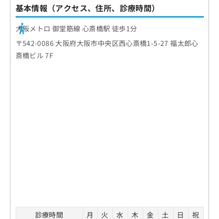
基本情報（アクセス、住所、診療時間）
お
問
い
大阪メトロ 御堂筋線 心斎橋駅 徒歩1分
合
〒542-0086 大阪府大阪市中央区西心斎橋1-5-27 福太郎心
わ
斎橋ビル 7F
せ
は
こ
ち
ら
診療時間
月
火
水
木
金
土
日
祝