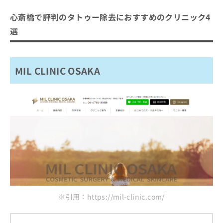
ご了
ら
み
めのクリニック4選
承く
は
心斎橋で評判のタトゥー除去におすすめのクリニック4
ださ
こ
MIL CLINIC OSAKA
無
い。
選
ち
料
クリニーク 大阪心斎橋
ら
情
アサイクリニック心斎橋本院
報
拡
掲
MIL CLINIC OSAKA
ロレシー美容クリニック 心斎橋駅前院
充
載
の
情
まとめ：心斎橋で評判のタトゥー除去におすす
お
報
めのクリニック4選
申
の
し
修
込
正
み
は
は
こ
こ
ち
ち
ら
ら
そ
※引用：https://mil-clinic.com/
の
他
の