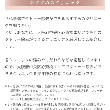
ッ
は
ク
こ
ナ
ち
ビ
「心斎橋でタトゥー除去ができるおすすめのクリニッ
ら
に
クを知りたい」
関
広
というあなたに、大阪府中央区心斎橋エリアで評判の
す
広
告
る
告
タトゥー除去ができるクリニックを厳選してご紹介し
代
お
出
ます。
理
問
稿
店
い
の
合
の
お
各クリニックの強みやこだわりなどを記載しています
わ
方
問
ので、大阪府中央区心斎橋エリアでタトゥー除去がで
せ
い
は
は
合
きるクリニックを探す際の参考になれば幸いです。
こ
こ
わ
ち
ち
せ
ら
ら
本記事は2026年08月現在、医療に携わる方々からの情報や各種サイトの記
は
載情報やクチコミなど、マイナビクリニックナビ編集部が収集・リサーチ
こ
した情報に基づいて作成しています。
こち
ち
広
詳しくは
記事制作ポリシー
をご覧ください。
らは
広
ら
告
マイ
本記事内で紹介している医療機関の各種情報は記事作成時点の情報に基づい
告
出
ナビ
ています。記事の内容から変更となっている場合がありますので、詳細は