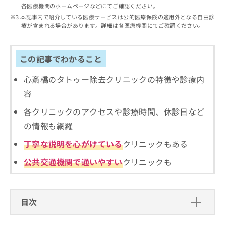
出
稿
クリ
資
各医療機関のホームページなどにてご確認ください。
稿
ニッ
の
料
本記事内で紹介している医療サービスは公的医療保険の適用外となる自由診
クナ
の
お
の
療が含まれる場合があります。詳細は各医療機関にてご確認ください。
ビサ
お
問
ご
イト
問
い
請
への
い
合
お問
求
この記事でわかること
合
合せ
わ
は
フォ
わ
せ
こ
心斎橋のタトゥー除去クリニックの特徴や診療内
ーム
せ
は
ち
とな
容
は
こ
ら
りま
こ
ち
す。
各クリニックのアクセスや診療時間、休診日など
ち
ら
クリ
無
ら
ニッ
の情報も網羅
料
クの
資
情
予
丁寧な説明を心がけている
クリニックもある
料
報
約・
の
症状
拡
公共交通機関で通いやすい
クリニックも
のご
ご
充
相談
請
の
など
求
お
はで
は
申
きま
目次
こ
せん
し
ので
ち
込
心斎橋で評判のタトゥー除去におすす