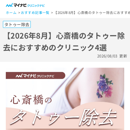
一
般
ホーム
おすすめ記事一覧
【2026年8月】心斎橋のタトゥー除去におすす
ユ
タトゥー除去
ー
ザ
【2026年8月】心斎橋のタトゥー除
ー
去におすすめのクリニック4選
の
方
2026/08/03
更新
は
こ
ち
ら
医
マ
療
イ
関
ナ
係
ビ
者
ク
の
リ
方
ニ