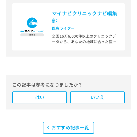
マイナビクリニックナビ編集
部
医療ライター
全国16万6,000件以上のクリニックデ
ータから、あなたの地域に合った医療
機関を見つけられる、クリニック検索
＆医療情報サイト「マイナビクリニッ
クナビ」。
編集部では、地域ごとの医療機関情報
をわかりやすく整理し、最新の公式情
報にもとづいて発信しています。
この記事は参考になりましたか？
また、医療広告ガイドラインに準拠し
はい
た編集体制を整えており、編集部内に
いいえ
は、一般社団法人薬機法医療法規格協
会が実施する「YMAA（薬機法・医療
法適法広告取扱個人認証規格）」講習
を修了したメンバーが複数名在籍して
います。
おすすめ記事一覧